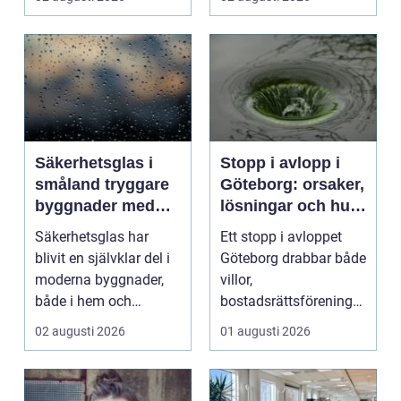
kv...
Säkerhetsglas i
Stopp i avlopp i
småland tryggare
Göteborg: orsaker,
byggnader med
lösningar och hur
smarta
problem kan
Säkerhetsglas har
Ett stopp i avloppet
glaslösningar
undvikas
blivit en självklar del i
Göteborg drabbar både
moderna byggnader,
villor,
både i hem och
bostadsrättsföreningar
offentliga miljöer. I ...
och h...
02 augusti 2026
01 augusti 2026