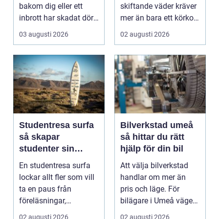
bakom dig eller ett
skiftande väder kräver
inbrott har skadat dörr
mer än bara ett körkort
och karm,...
och en pålitlig bil. ...
03 augusti 2026
02 augusti 2026
Studentresa surfa
Bilverkstad umeå
så skapar
så hittar du rätt
studenter sin
hjälp för din bil
ultimata paus från
En studentresa surfa
Att välja bilverkstad
plugget
lockar allt fler som vill
handlar om mer än
ta en paus från
pris och läge. För
föreläsningar,
bilägare i Umeå väger
tentaplugg och sena
trygghet, tillgängl...
02 augusti 2026
02 augusti 2026