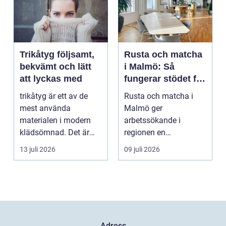
Trikåtyg följsamt,
Rusta och matcha
bekvämt och lätt
i Malmö: Så
att lyckas med
fungerar stödet för
dig som söker
trikåtyg är ett av de
Rusta och matcha i
jobb
mest använda
Malmö ger
materialen i modern
arbetssökande i
klädsömnad. Det är
regionen en
mjukt, elastiskt och
strukturerad och
13 juli 2026
09 juli 2026
formb...
personlig vä...
Adress