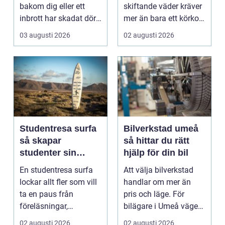
bakom dig eller ett
skiftande väder kräver
inbrott har skadat dörr
mer än bara ett körkort
och karm,...
och en pålitlig bil. ...
03 augusti 2026
02 augusti 2026
Studentresa surfa
Bilverkstad umeå
så skapar
så hittar du rätt
studenter sin
hjälp för din bil
ultimata paus från
En studentresa surfa
Att välja bilverkstad
plugget
lockar allt fler som vill
handlar om mer än
ta en paus från
pris och läge. För
föreläsningar,
bilägare i Umeå väger
tentaplugg och sena
trygghet, tillgängl...
02 augusti 2026
02 augusti 2026