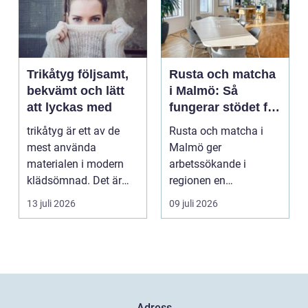
Trikåtyg följsamt,
Rusta och matcha
bekvämt och lätt
i Malmö: Så
att lyckas med
fungerar stödet för
dig som söker
trikåtyg är ett av de
Rusta och matcha i
jobb
mest använda
Malmö ger
materialen i modern
arbetssökande i
klädsömnad. Det är
regionen en
mjukt, elastiskt och
strukturerad och
13 juli 2026
09 juli 2026
formb...
personlig vä...
Adress