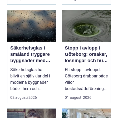
kv...
Säkerhetsglas i
Stopp i avlopp i
småland tryggare
Göteborg: orsaker,
byggnader med
lösningar och hur
smarta
problem kan
Säkerhetsglas har
Ett stopp i avloppet
glaslösningar
undvikas
blivit en självklar del i
Göteborg drabbar både
moderna byggnader,
villor,
både i hem och
bostadsrättsföreningar
offentliga miljöer. I ...
och h...
02 augusti 2026
01 augusti 2026