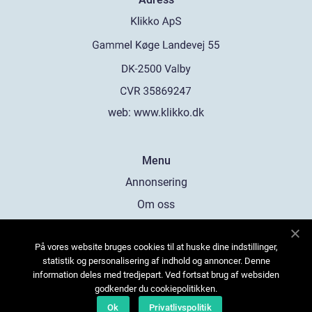
web:
www.klikko.dk
Menu
Annonsering
Om oss
Cookies
På vores website bruges cookies til at huske dine indstillinger,
Kontakta oss
statistik og personalisering af indhold og annoncer. Denne
Sitemap
information deles med tredjepart. Ved fortsat brug af websiden
godkender du cookiepolitikken.
Ok
Privatlivspolitik