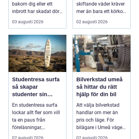
bakom dig eller ett
skiftande väder kräver
inbrott har skadat dörr
mer än bara ett körkort
och karm,...
och en pålitlig bil. ...
03 augusti 2026
02 augusti 2026
Studentresa surfa
Bilverkstad umeå
så skapar
så hittar du rätt
studenter sin
hjälp för din bil
ultimata paus från
En studentresa surfa
Att välja bilverkstad
plugget
lockar allt fler som vill
handlar om mer än
ta en paus från
pris och läge. För
föreläsningar,
bilägare i Umeå väger
tentaplugg och sena
trygghet, tillgängl...
02 augusti 2026
02 augusti 2026