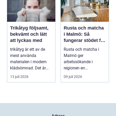
Trikåtyg följsamt,
Rusta och matcha
bekvämt och lätt
i Malmö: Så
att lyckas med
fungerar stödet för
dig som söker
trikåtyg är ett av de
Rusta och matcha i
jobb
mest använda
Malmö ger
materialen i modern
arbetssökande i
klädsömnad. Det är
regionen en
mjukt, elastiskt och
strukturerad och
13 juli 2026
09 juli 2026
formb...
personlig vä...
Adress