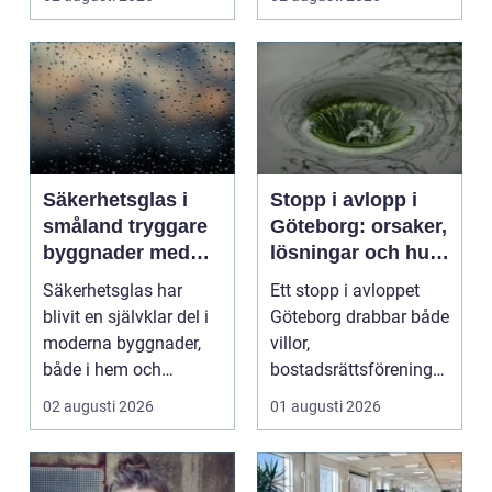
kv...
Säkerhetsglas i
Stopp i avlopp i
småland tryggare
Göteborg: orsaker,
byggnader med
lösningar och hur
smarta
problem kan
Säkerhetsglas har
Ett stopp i avloppet
glaslösningar
undvikas
blivit en självklar del i
Göteborg drabbar både
moderna byggnader,
villor,
både i hem och
bostadsrättsföreningar
offentliga miljöer. I ...
och h...
02 augusti 2026
01 augusti 2026