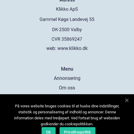
web:
www.klikko.dk
Menu
Annonsering
Om oss
Cookies
På vores website bruges cookies til at huske dine indstillinger,
Kontakta oss
statistik og personalisering af indhold og annoncer. Denne
Sitemap
information deles med tredjepart. Ved fortsat brug af websiden
godkender du cookiepolitikken.
Ok
Privatlivspolitik