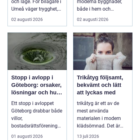
och läge. För bilägare i
moderna byggnader,
Umeå väger trygghet,
både i hem och
tillgängl...
offentliga miljöer. I ...
02 augusti 2026
02 augusti 2026
Stopp i avlopp i
Trikåtyg följsamt,
Göteborg: orsaker,
bekvämt och lätt
lösningar och hur
att lyckas med
problem kan
Ett stopp i avloppet
trikåtyg är ett av de
undvikas
Göteborg drabbar både
mest använda
villor,
materialen i modern
bostadsrättsföreningar
klädsömnad. Det är
och h...
mjukt, elastiskt och
01 augusti 2026
13 juli 2026