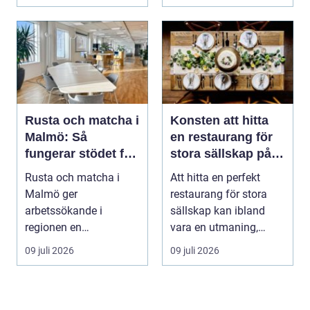
formb...
Rusta och matcha i
Konsten att hitta
Malmö: Så
en restaurang för
fungerar stödet för
stora sällskap på
dig som söker jobb
Östermalm i
Rusta och matcha i
Att hitta en perfekt
Stockholm
Malmö ger
restaurang för stora
arbetssökande i
sällskap kan ibland
regionen en
vara en utmaning,
strukturerad och
särsk...
09 juli 2026
09 juli 2026
personlig vä...