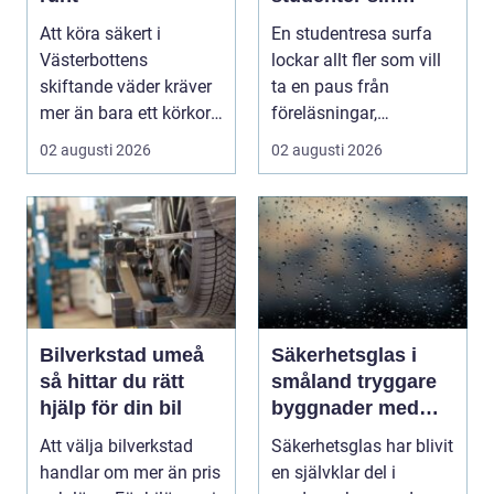
ultimata paus från
Att köra säkert i
En studentresa surfa
plugget
Västerbottens
lockar allt fler som vill
skiftande väder kräver
ta en paus från
mer än bara ett körkort
föreläsningar,
och en pålitlig bil. ...
tentaplugg och sena
02 augusti 2026
02 augusti 2026
kv...
Bilverkstad umeå
Säkerhetsglas i
så hittar du rätt
småland tryggare
hjälp för din bil
byggnader med
smarta
Att välja bilverkstad
Säkerhetsglas har blivit
glaslösningar
handlar om mer än pris
en självklar del i