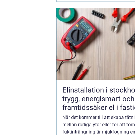
Elinstallation i stockh
trygg, energismart och
framtidssäker el i fast
När det kommer till att skapa tätn
mellan rörliga ytor eller för att för
fuktinträngning är mjukfogning e