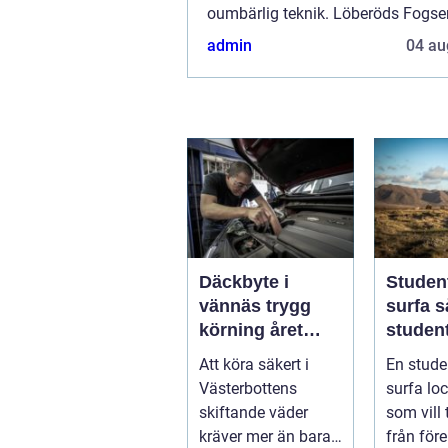
oumbärlig teknik. Löberöds Fogser
lång erfarenhet och expertis n&au
admin
04 au
Däckbyte i
Studen
vännäs trygg
surfa så skapar
körning året
student
runt
ultima
Att köra säkert i
En stude
från pl
Västerbottens
surfa lock
skiftande väder
som vill
kräver mer än bara
från före