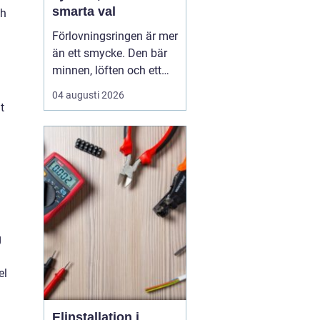
smarta val
ch
Förlovningsringen är mer
än ett smycke. Den bär
minnen, löften och ett
vardagsliv tillsammans.
04 augusti 2026
Samtidigt innebär valet
t
av ring många frågor:
vilket material håller
bäst, hur skiljer sig olika
stilar åt och hur hittar
man rätt storlek utan
stress? Med...
g
el
Elinstallation i