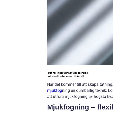
När det kommer till att skapa tätninga
mjukfog
ning en oumbärlig teknik. Lö
att utföra mjukfogning av högsta kva
Mjukfogning – flexib