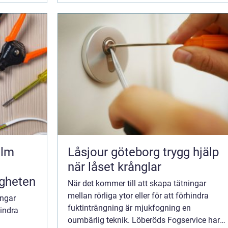
olm
Låsjour göteborg trygg hjälp
när låset krånglar
igheten
När det kommer till att skapa tätningar
mellan rörliga ytor eller för att förhindra
ingar
fuktinträngning är mjukfogning en
hindra
oumbärlig teknik. Löberöds Fogservice har
n