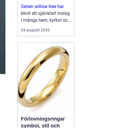
Serien willow tree har
blivit ett självklart inslag
i många hem, kyrkor och
arbetsrum. De stilla
04 augusti 2026
figurerna utan ansikten
väcker ändå starka
känslor. De uttrycker
kärlek, sorg, hopp och
tacksa...
r
Förlovningsringar
symbol, stil och