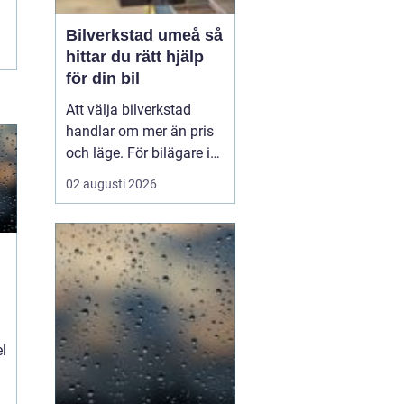
Bilverkstad umeå så
hittar du rätt hjälp
för din bil
Att välja bilverkstad
handlar om mer än pris
och läge. För bilägare i
Umeå väger trygghet,
02 augusti 2026
tillgänglighet och tydliga
besked ofta minst lika
tungt. En
modern
bilverkst...
el