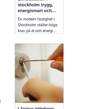
stockholm trygg,
energismart och
framtidssäker el i
En modern fastighet i
fastigheten
Stockholm ställer höga
krav på el och energi.
Belysning,
värmepumpar,
kylanläggningar,
ventilation, laddboxar
och solcellsbatterier ska
fungera tillsammans
säkert, effektivt och utan
onödigt krångel. En
04
augusti 2026
t
Låsjour göteborg