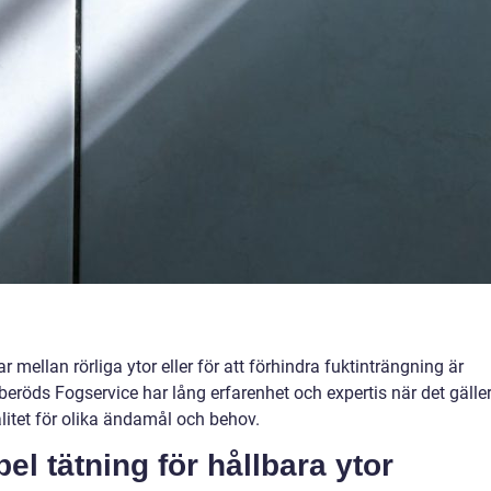
r mellan rörliga ytor eller för att förhindra fuktinträngning är
beröds Fogservice har lång erfarenhet och expertis när det gälle
litet för olika ändamål och behov.
el tätning för hållbara ytor