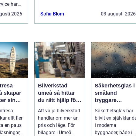
lång erfarenhet och expertis n&aum...
vice har
m...
gusti 2026
Sofia Blom
03 augusti 2026
tresa
Bilverkstad
Säkerhetsglas i
umeå så hittar
småland
er sin
du rätt hjälp för
tryggare
ta paus
din bil
byggnader med
ntresa
Att välja bilverkstad
Säkerhetsglas har
ugget
smarta
ar allt fler
handlar om mer än
blivit en självklar d
glaslösningar
 ta en paus
pris och läge. För
i moderna
läsningar,
bilägare i Umeå
byggnader, både i