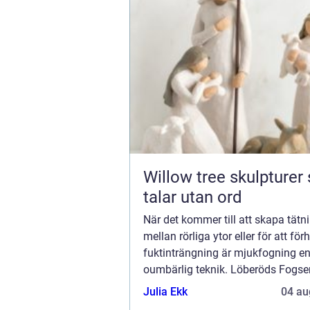
Willow tree skulpturer som
talar utan ord
När det kommer till att skapa tätn
mellan rörliga ytor eller för att för
fuktinträngning är mjukfogning e
oumbärlig teknik. Löberöds Fogser
lång erfarenhet och expertis n&au
Julia Ekk
04 au