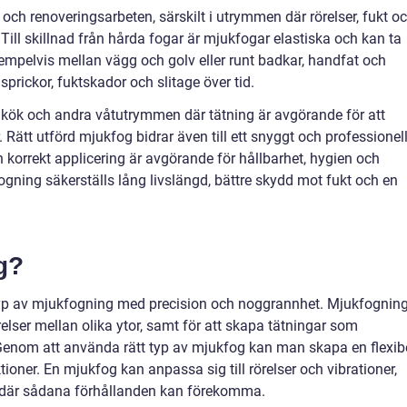
 och renoveringsarbeten, särskilt i utrymmen där rörelser, fukt o
ill skillnad från hårda fogar är mjukfogar elastiska och kan ta
xempelvis mellan vägg och golv eller runt badkar, handfat och
prickor, fuktskador och slitage över tid.
kök och andra våtutrymmen där tätning är avgörande för att
Rätt utförd mjukfog bidrar även till ett snyggt och professionell
h korrekt applicering är avgörande för hållbarhet, hygien och
gning säkerställs lång livslängd, bättre skydd mot fukt och en
g?
 typ av mjukfogning med precision och noggrannhet. Mjukfognin
örelser mellan olika ytor, samt för att skapa tätningar som
. Genom att använda rätt typ av mjukfog kan man skapa en flexib
tioner. En mjukfog kan anpassa sig till rörelser och vibrationer,
er där sådana förhållanden kan förekomma.