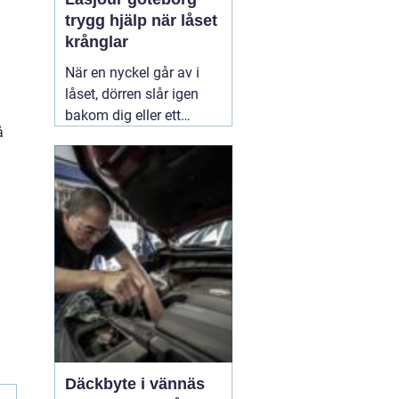
trygg hjälp när låset
krånglar
När en nyckel går av i
låset, dörren slår igen
bakom dig eller ett
å
inbrott har skadat dörr
och karm, uppstår ofta
stress och osäkerhet. I
den stunden spelar
klockslaget ingen roll du
behöver hjälp direkt. En
03 augusti 2026
Däckbyte i vännäs