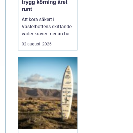
trygg körning året
runt
Att köra säkert i
Västerbottens skiftande
väder kräver mer än bara
ett körkort och en pålitlig
02 augusti 2026
bil. Däckens skick och
typ spelar en avgörande
roll för både
bromssträcka, kontroll
och komfort. I en ort
som Vännäs, där
vintrarna ofta är långa
och vägar...