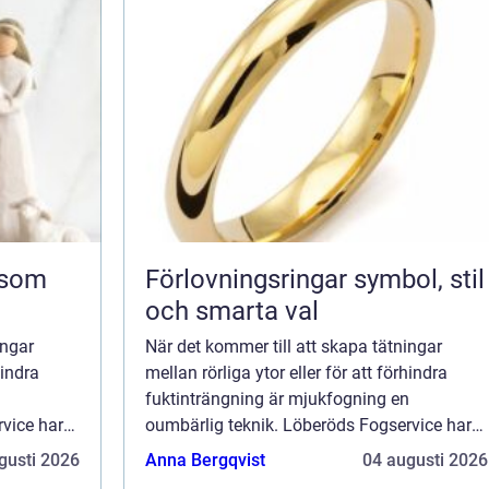
Förlovningsringar symbol, stil
och smarta val
ingar
När det kommer till att skapa tätningar
hindra
mellan rörliga ytor eller för att förhindra
n
fuktinträngning är mjukfogning en
vice har
oumbärlig teknik. Löberöds Fogservice har
m...
lång erfarenhet och expertis n&aum...
gusti 2026
Anna Bergqvist
04 augusti 2026