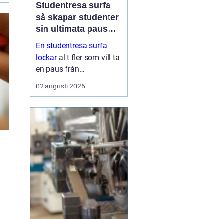
Studentresa surfa
så skapar studenter
sin ultimata paus
från plugget
En studentresa surfa
lockar
allt fler som vill ta
en paus från
föreläsningar, tentaplugg
02 augusti 2026
och sena kvällar i
biblioteket. Surfing ger
både fysisk utmaning
och mental
återhämtning, samtidigt
som ...