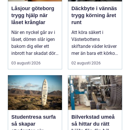
Låsjour göteborg
Däckbyte i vännäs
trygg hjälp när
trygg körning året
låset krånglar
runt
När en nyckel går av i
Att köra säkert i
låset, dörren slår igen
Västerbottens
bakom dig eller ett
skiftande väder kräver
inbrott har skadat dörr
mer än bara ett körkort
och karm,...
och en pålitlig bil. ...
03 augusti 2026
02 augusti 2026
Studentresa surfa
Bilverkstad umeå
så skapar
så hittar du rätt