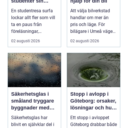
studenter sin
hjälp för din bil
ultimata paus från
En studentresa surfa
Att välja bilverkstad
plugget
lockar allt fler som vill
handlar om mer än
ta en paus från
pris och läge. För
föreläsningar,
bilägare i Umeå väger
tentaplugg och sena
trygghet, tillgängl...
02 augusti 2026
02 augusti 2026
kv...
Säkerhetsglas i
Stopp i avlopp i
småland tryggare
Göteborg: orsaker,
byggnader med
lösningar och hur
smarta
problem kan
Säkerhetsglas har
Ett stopp i avloppet
glaslösningar
undvikas
blivit en självklar del i
Göteborg drabbar både