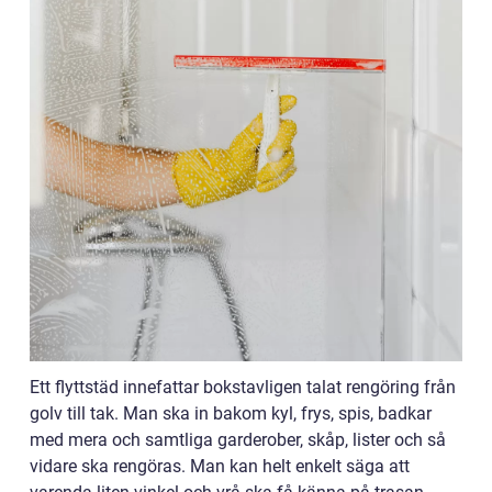
Ett flyttstäd innefattar bokstavligen talat rengöring från
golv till tak. Man ska in bakom kyl, frys, spis, badkar
med mera och samtliga garderober, skåp, lister och så
vidare ska rengöras. Man kan helt enkelt säga att