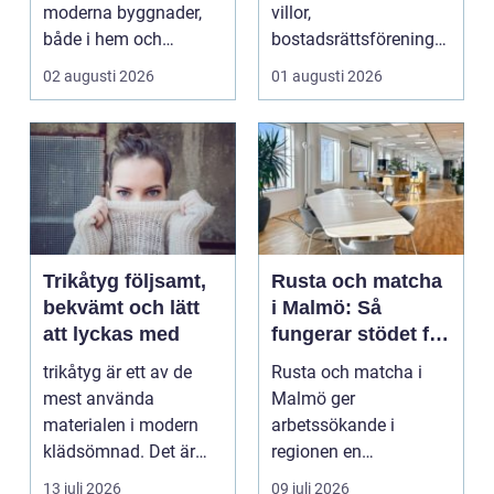
moderna byggnader,
villor,
både i hem och
bostadsrättsföreningar
offentliga miljöer. I ...
och h...
02 augusti 2026
01 augusti 2026
Trikåtyg följsamt,
Rusta och matcha
bekvämt och lätt
i Malmö: Så
att lyckas med
fungerar stödet för
dig som söker
trikåtyg är ett av de
Rusta och matcha i
jobb
mest använda
Malmö ger
materialen i modern
arbetssökande i
klädsömnad. Det är
regionen en
mjukt, elastiskt och
strukturerad och
13 juli 2026
09 juli 2026