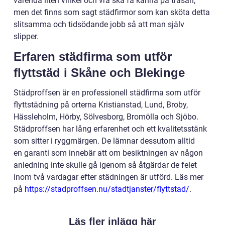
varenda liten vinkel och vrå ska få känna på trasan,
men det finns som sagt städfirmor som kan sköta detta
slitsamma och tidsödande jobb så att man själv
slipper.
Erfaren städfirma som utför
flyttstäd i Skåne och Blekinge
Städproffsen är en professionell städfirma som utför
flyttstädning på orterna Kristianstad, Lund, Broby,
Hässleholm, Hörby, Sölvesborg, Bromölla och Sjöbo.
Städproffsen har lång erfarenhet och ett kvalitetsstänk
som sitter i ryggmärgen. De lämnar dessutom alltid
en garanti som innebär att om besiktningen av någon
anledning inte skulle gå igenom så åtgärdar de felet
inom två vardagar efter städningen är utförd. Läs mer
på
https://stadproffsen.nu/stadtjanster/flyttstad/
.
Läs fler inlägg här