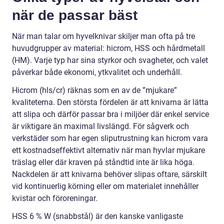
när de passar bäst
När man talar om hyvelknivar skiljer man ofta på tre
huvudgrupper av material: hicrom, HSS och hårdmetall
(HM). Varje typ har sina styrkor och svagheter, och valet
påverkar både ekonomi, ytkvalitet och underhåll.
Hicrom (hls/cr) räknas som en av de ”mjukare”
kvaliteterna. Den största fördelen är att knivarna är lätta
att slipa och därför passar bra i miljöer där enkel service
är viktigare än maximal livslängd. För sågverk och
verkstäder som har egen sliputrustning kan hicrom vara
ett kostnadseffektivt alternativ när man hyvlar mjukare
träslag eller där kraven på ståndtid inte är lika höga.
Nackdelen är att knivarna behöver slipas oftare, särskilt
vid kontinuerlig körning eller om materialet innehåller
kvistar och föroreningar.
HSS 6 % W (snabbstål) är den kanske vanligaste