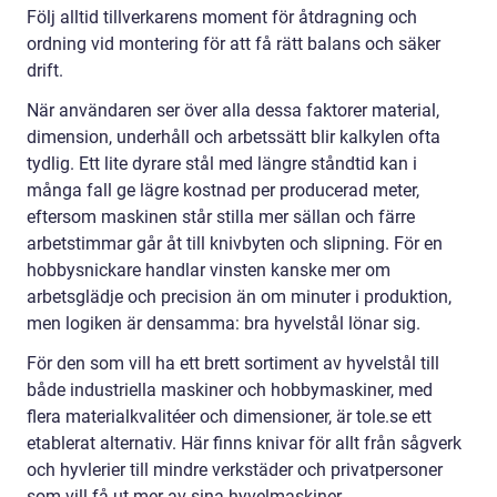
Följ alltid tillverkarens moment för åtdragning och
ordning vid montering för att få rätt balans och säker
drift.
När användaren ser över alla dessa faktorer material,
dimension, underhåll och arbetssätt blir kalkylen ofta
tydlig. Ett lite dyrare stål med längre ståndtid kan i
många fall ge lägre kostnad per producerad meter,
eftersom maskinen står stilla mer sällan och färre
arbetstimmar går åt till knivbyten och slipning. För en
hobbysnickare handlar vinsten kanske mer om
arbetsglädje och precision än om minuter i produktion,
men logiken är densamma: bra hyvelstål lönar sig.
För den som vill ha ett brett sortiment av hyvelstål till
både industriella maskiner och hobbymaskiner, med
flera materialkvalitéer och dimensioner, är tole.se ett
etablerat alternativ. Här finns knivar för allt från sågverk
och hyvlerier till mindre verkstäder och privatpersoner
som vill få ut mer av sina hyvelmaskiner.