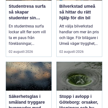
Studentresa surfa
Bilverkstad umeå
så skapar
så hittar du rätt
studenter sin
hjälp för din bil
ultimata paus från
En studentresa surfa
Att välja bilverkstad
plugget
lockar allt fler som vill
handlar om mer än pris
ta en paus från
och läge. För bilägare i
föreläsningar,
Umeå väger trygghet,
tentaplugg och sena
tillgängl...
02 augusti 2026
02 augusti 2026
kv...
Säkerhetsglas i
Stopp i avlopp i
småland tryggare
Göteborg: orsaker,
byggnader med
lösningar och hur