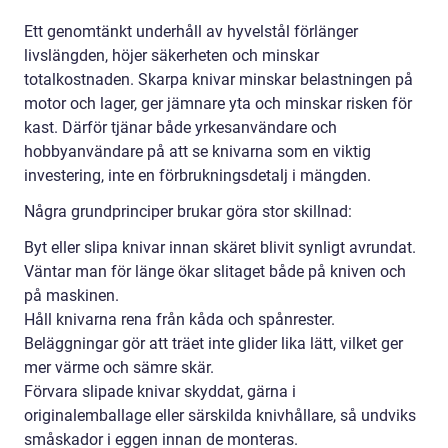
Ett genomtänkt underhåll av hyvelstål förlänger
livslängden, höjer säkerheten och minskar
totalkostnaden. Skarpa knivar minskar belastningen på
motor och lager, ger jämnare yta och minskar risken för
kast. Därför tjänar både yrkesanvändare och
hobbyanvändare på att se knivarna som en viktig
investering, inte en förbrukningsdetalj i mängden.
Några grundprinciper brukar göra stor skillnad:
Byt eller slipa knivar innan skäret blivit synligt avrundat.
Väntar man för länge ökar slitaget både på kniven och
på maskinen.
Håll knivarna rena från kåda och spånrester.
Beläggningar gör att träet inte glider lika lätt, vilket ger
mer värme och sämre skär.
Förvara slipade knivar skyddat, gärna i
originalemballage eller särskilda knivhållare, så undviks
småskador i eggen innan de monteras.