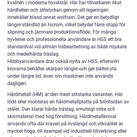
kvalitén i moderna hyvelstål. Här har tillverkaren ökat
hårdheten och slitstyrkan genom att legeringen
innehåller bland annat wolfram. Det ger en betydligt
längre ståndtid än hicrom, vilket betyder färre stopp för
slipning och jämnare produktionsflöde. För många
hyvlerier och professionella användare är HSS ett bra
standardval vid allmän träbearbetning av både mjukare
och medelhårda träslag.
Hobbyanvändare drar också nytta av HSS, eftersom
knivarna behåller skärpan längre och ger bättre yta
under längre tid, även om maskinen inte används
dagligen.
Hårdmetall (HM) är den mest slitstarka varianten. Här
löds eller monteras en hårdmetallplatta på bröstsidan av
stålet. Den klarar hårda träslag, smutsigt virke och
skivmaterial med hög förslitning. Hårdmetallknivar
används ofta där kraven på livslängd och ytkvalitet är
mycket höga, till exempel vid industriell tillverkning eller