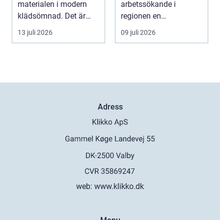
materialen i modern
arbetssökande i
klädsömnad. Det är
regionen en
mjukt, elastiskt och
strukturerad och
13 juli 2026
09 juli 2026
formb...
personlig vä...
Adress
web:
www.klikko.dk