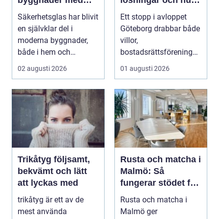
smarta
problem kan
Säkerhetsglas har blivit
Ett stopp i avloppet
glaslösningar
undvikas
en självklar del i
Göteborg drabbar både
moderna byggnader,
villor,
både i hem och
bostadsrättsföreningar
offentliga miljöer. I ...
och h...
02 augusti 2026
01 augusti 2026
Trikåtyg följsamt,
Rusta och matcha i
bekvämt och lätt
Malmö: Så
att lyckas med
fungerar stödet för
dig som söker jobb
trikåtyg är ett av de
Rusta och matcha i
mest använda
Malmö ger