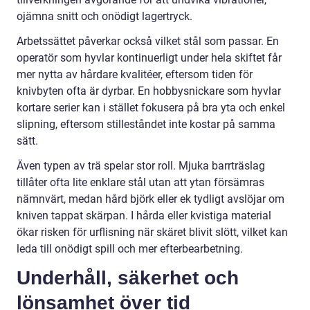
ojämna snitt och onödigt lagertryck.
Arbetssättet påverkar också vilket stål som passar. En
operatör som hyvlar kontinuerligt under hela skiftet får
mer nytta av hårdare kvalitéer, eftersom tiden för
knivbyten ofta är dyrbar. En hobbysnickare som hyvlar
kortare serier kan i stället fokusera på bra yta och enkel
slipning, eftersom stilleståndet inte kostar på samma
sätt.
Även typen av trä spelar stor roll. Mjuka barrträslag
tillåter ofta lite enklare stål utan att ytan försämras
nämnvärt, medan hård björk eller ek tydligt avslöjar om
kniven tappat skärpan. I hårda eller kvistiga material
ökar risken för urflisning när skäret blivit slött, vilket kan
leda till onödigt spill och mer efterbearbetning.
Underhåll, säkerhet och
lönsamhet över tid