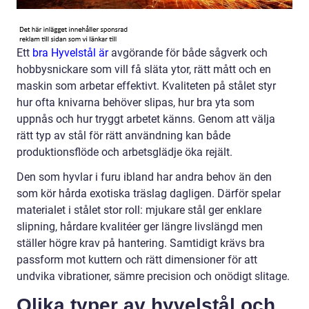
Ett
bra Hyvelstål är
avgörande för både sågverk och
hobbysnickare som vill få släta ytor, rätt mått och en
maskin som arbetar effektivt. Kvaliteten på stålet styr
hur ofta knivarna behöver slipas, hur bra yta som
uppnås och hur tryggt arbetet känns. Genom att välja
rätt typ av stål för rätt användning kan både
produktionsflöde och arbetsglädje öka rejält.
Den som hyvlar i furu ibland har andra behov än den
som kör hårda exotiska träslag dagligen. Därför spelar
materialet i stålet stor roll: mjukare stål ger enklare
slipning, hårdare kvalitéer ger längre livslängd men
ställer högre krav på hantering. Samtidigt krävs bra
passform mot kuttern och rätt dimensioner för att
undvika vibrationer, sämre precision och onödigt slitage.
Olika typer av hyvelstål och