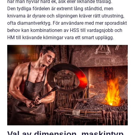
när man hyvlar hård ek, ask eller liknande träslag.
Den tydliga fördelen är extremt lång ståndtid, men
knivarna är dyrare och slipningen kräver rätt utrustning,
ofta diamantverktyg. För användare med mer sporadiskt
behov kan kombinationen av HSS till vardagsjobb och
HM till krävande körningar vara ett smart upplägg.
Val av dimension, maskintyp