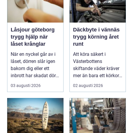
Låsjour göteborg
Däckbyte i vännäs
trygg hjälp när
trygg körning året
låset krånglar
runt
När en nyckel går av i
Att köra säkert i
låset, dörren slår igen
Västerbottens
bakom dig eller ett
skiftande väder kräver
inbrott har skadat dörr
mer än bara ett körkort
och karm,...
och en pålitlig bil. ...
03 augusti 2026
02 augusti 2026