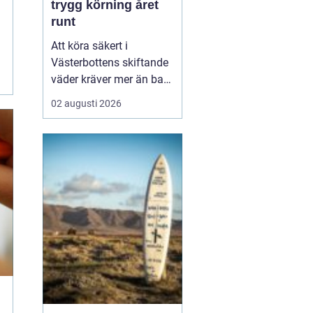
trygg körning året
runt
Att köra säkert i
Västerbottens skiftande
väder kräver mer än bara
ett körkort och en pålitlig
02 augusti 2026
bil. Däckens skick och
typ spelar en avgörande
roll för både
bromssträcka, kontroll
och komfort. I en ort
som Vännäs, där
vintrarna ofta är långa
och vägar...