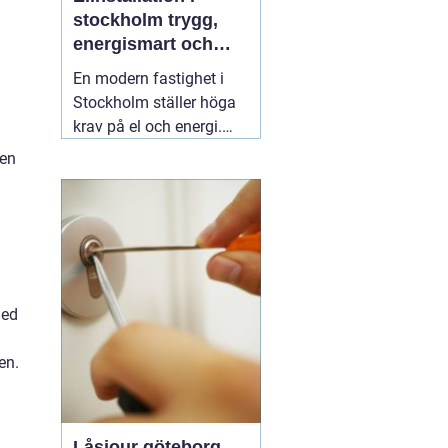
stockholm trygg,
energismart och
framtidssäker el i
En modern fastighet i
fastigheten
Stockholm ställer höga
krav på el och energi.
Belysning,
 en
värmepumpar,
kylanläggningar,
ventilation, laddboxar
och solcellsbatterier ska
fungera tillsammans
säkert, effektivt och utan
med
onödigt krångel. En
04
augusti 2026
en.
Låsjour göteborg