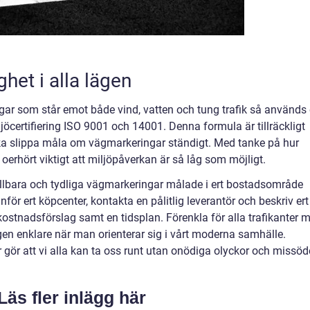
ghet i alla lägen
ngar som står emot både vind, vatten och tung trafik så används
jöcertifiering ISO 9001 och 14001. Denna formula är tillräckligt
 ska slippa måla om vägmarkeringar ständigt. Med tanke på hur
oerhört viktigt att miljöpåverkan är så låg som möjligt.
ållbara och tydliga vägmarkeringar målade i ert bostadsområde
nför ert köpcenter, kontakta en pålitlig leverantör och beskriv ert
t kostnadsförslag samt en tidsplan. Förenkla för alla trafikanter 
en enklare när man orienterar sig i vårt moderna samhälle.
ör att vi alla kan ta oss runt utan onödiga olyckor och missöd
Läs fler inlägg här