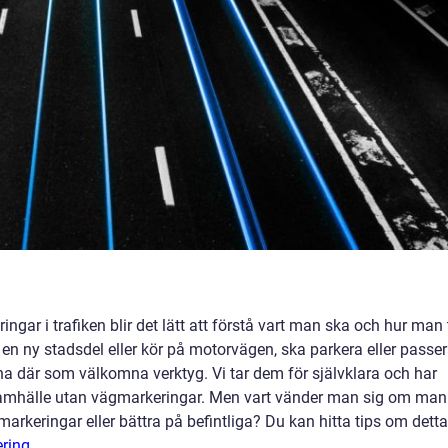
gar i trafiken blir det lätt att förstå vart man ska och hur man 
i en ny stadsdel eller kör på motorvägen, ska parkera eller passe
na där som välkomna verktyg. Vi tar dem för självklara och har
t samhälle utan vägmarkeringar. Men vart vänder man sig om man
rkeringar eller bättra på befintliga? Du kan hitta tips om detta
ring