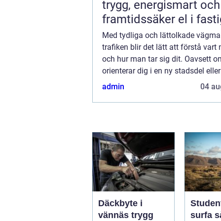
trygg, energismart och
framtidssäker el i fast
Med tydliga och lättolkade vägmar
trafiken blir det lätt att förstå var
och hur man tar sig dit. Oavsett 
orienterar dig i en ny stadsdel elle
motorvägen, ska parkera eller pas
admin
04 au
en bro, så finns vägmarkeringarn..
Däckbyte i
Studen
vännäs trygg
surfa så skapar