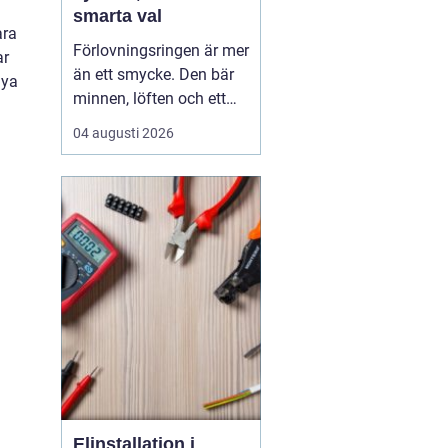
smarta val
ara
Förlovningsringen är mer
ar
än ett smycke. Den bär
nya
minnen, löften och ett
vardagsliv tillsammans.
04 augusti 2026
Samtidigt innebär valet
av ring många frågor:
vilket material håller
bäst, hur skiljer sig olika
stilar åt och hur hittar
man rätt storlek utan
stress? Med...
Elinstallation i