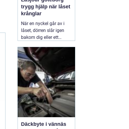
trygg hjälp när låset
krånglar
När en nyckel går av i
låset, dörren slår igen
bakom dig eller ett
inbrott har skadat dörr
och karm, uppstår ofta
stress och osäkerhet. I
den stunden spelar
klockslaget ingen roll du
behöver hjälp direkt. En
03 augusti 2026
Däckbyte i vännäs