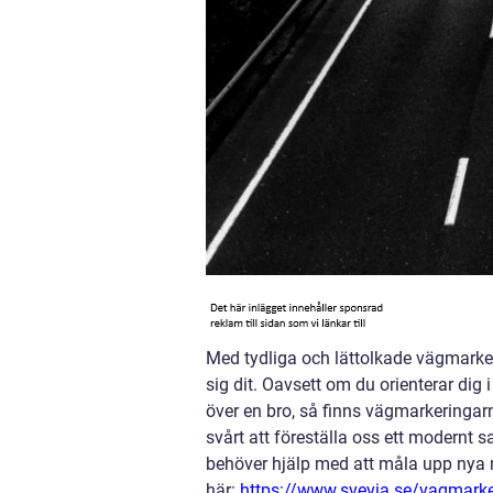
Med tydliga och lättolkade vägmarkerin
sig dit. Oavsett om du orienterar dig 
över en bro, så finns vägmarkeringar
svårt att föreställa oss ett modern
behöver hjälp med att måla upp nya ma
här:
https://www.svevia.se/vagmarke