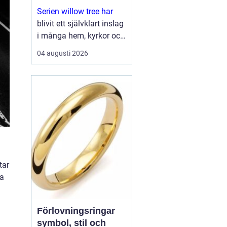
Serien willow tree har
blivit ett självklart inslag
i många hem, kyrkor och
arbetsrum. De stilla
04 augusti 2026
figurerna utan ansikten
väcker ändå starka
känslor. De uttrycker
kärlek, sorg, hopp och
tacksa...
tar
ra
Förlovningsringar
symbol, stil och