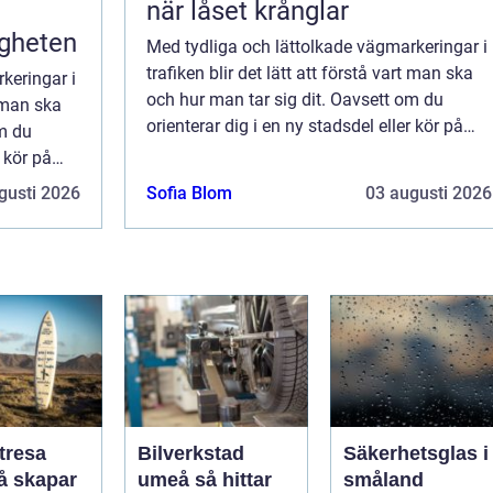
när låset krånglar
igheten
Med tydliga och lättolkade vägmarkeringar i
trafiken blir det lätt att förstå vart man ska
keringar i
och hur man tar sig dit. Oavsett om du
t man ska
orienterar dig i en ny stadsdel eller kör på
om du
motorvägen, ska parkera eller passera över
r kör på
en bro, så finns vägmarkeringarn...
sera över
gusti 2026
Sofia Blom
03 augusti 2026
.
tresa
Bilverkstad
Säkerhetsglas i
umeå så hittar
småland