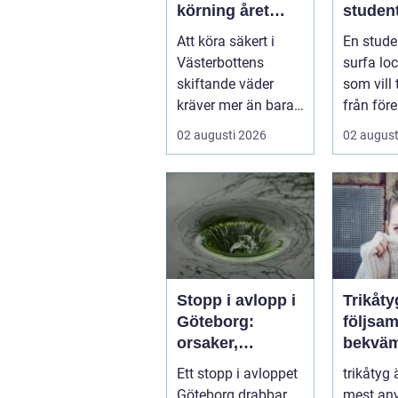
körning året
student
runt
ultima
Att köra säkert i
En stude
från pl
Västerbottens
surfa lock
skiftande väder
som vill
kräver mer än bara
från före
ett körkort och en
tentaplu
02 augusti 2026
02 august
pålitlig bil. ...
sena kv..
Stopp i avlopp i
Trikåty
Göteborg:
följsam
orsaker,
bekväm
lösningar och
att lyc
Ett stopp i avloppet
trikåtyg 
hur problem kan
Göteborg drabbar
mest an