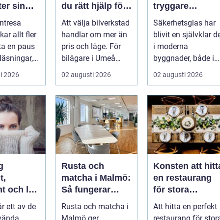
er sin
du rätt hjälp för
tryggare
ta paus
din bil
byggnader med
ntresa
Att välja bilverkstad
Säkerhetsglas har
ugget
smarta
ar allt fler
handlar om mer än
blivit en självklar d
glaslösningar
 ta en paus
pris och läge. För
i moderna
läsningar,
bilägare i Umeå
byggnader, både i
gg och
väger trygghet,
hem och offentliga
i 2026
02 augusti 2026
02 augusti 2026
.
tillgängl...
miljöer. I ...
g
Rusta och
Konsten att hitt
t,
matcha i Malmö:
en restaurang
t och lätt
Så fungerar
för stora
kas med
stödet för dig
sällskap på
är ett av de
Rusta och matcha i
Att hitta en perfekt
som söker jobb
Östermalm i
vända
Malmö ger
restaurang för stor