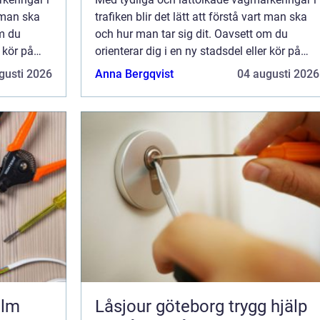
t man ska
trafiken blir det lätt att förstå vart man ska
om du
och hur man tar sig dit. Oavsett om du
r kör på
orienterar dig i en ny stadsdel eller kör på
sera över
motorvägen, ska parkera eller passera över
gusti 2026
Anna Bergqvist
04 augusti 2026
.
en bro, så finns vägmarkeringarn...
olm
Låsjour göteborg trygg hjälp