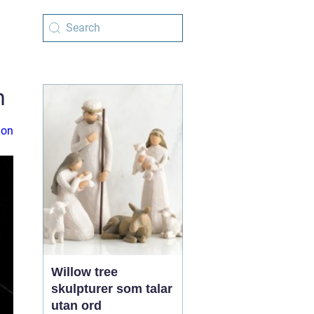
n
ion
Willow tree
skulpturer som talar
utan ord