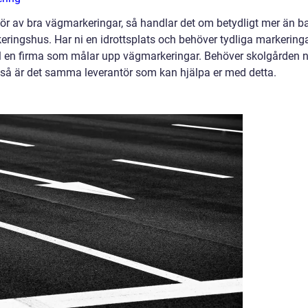
tör av bra vägmarkeringar, så handlar det om betydligt mer än b
rkeringshus. Har ni en idrottsplats och behöver tydliga markering
 till en firma som målar upp vägmarkeringar. Behöver skolgården 
na så är det samma leverantör som kan hjälpa er med detta.