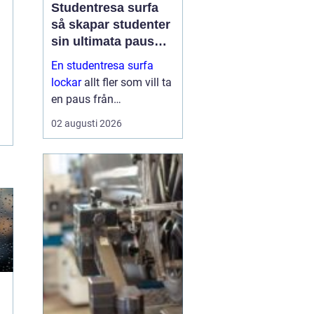
Studentresa surfa
så skapar studenter
sin ultimata paus
från plugget
En studentresa surfa
lockar
allt fler som vill ta
en paus från
föreläsningar, tentaplugg
02 augusti 2026
och sena kvällar i
biblioteket. Surfing ger
både fysisk utmaning
och mental
återhämtning, samtidigt
som ...