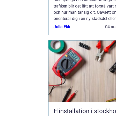
trafiken blir det lätt att förstå var
och hur man tar sig dit. Oavsett 
orienterar dig i en ny stadsdel elle
motorvägen, ska parkera eller pas
Julia Ekk
04 au
en bro, så finns vägmarkeringarn..
Elinstallation i stockh