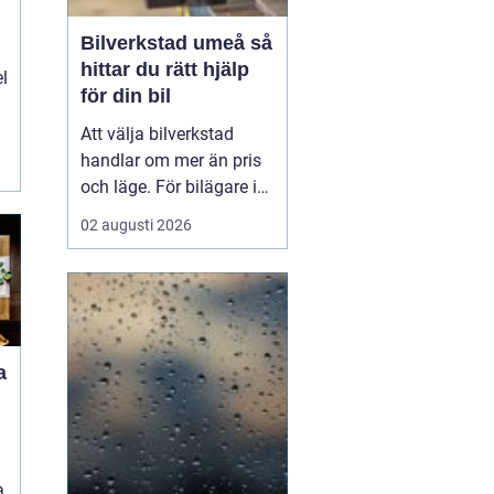
Bilverkstad umeå så
hittar du rätt hjälp
el
för din bil
Att välja bilverkstad
handlar om mer än pris
och läge. För bilägare i
Umeå väger trygghet,
02 augusti 2026
tillgänglighet och tydliga
besked ofta minst lika
tungt. En
modern
bilverkst...
a
a