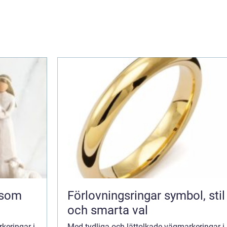
Förlovningsringar symbol, stil
och smarta val
keringar i
Med tydliga och lättolkade vägmarkeringar i