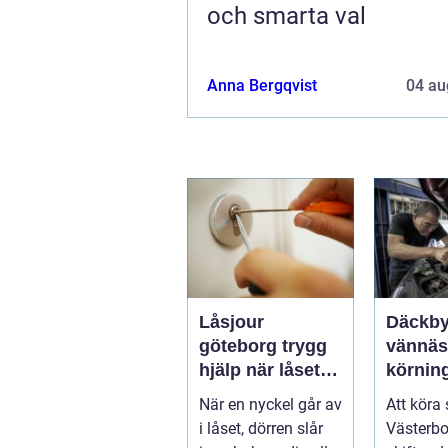
och smarta val
Anna Bergqvist
04 au
Låsjour
Däckby
göteborg trygg
vännäs tryg
hjälp när låset
körning
krånglar
runt
När en nyckel går av
Att köra 
i låset, dörren slår
Västerbo