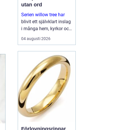
utan ord
Serien willow tree har
blivit ett självklart inslag
i många hem, kyrkor och
arbetsrum. De stilla
04 augusti 2026
figurerna utan ansikten
väcker ändå starka
känslor. De uttrycker
kärlek, sorg, hopp och
tacksa...
Förlovningsringar