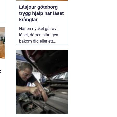
Låsjour göteborg
trygg hjälp när låset
krånglar
När en nyckel går av i
låset, dörren slår igen
bakom dig eller ett
inbrott har skadat dörr
och karm, uppstår ofta
stress och osäkerhet. I
den stunden spelar
:
klockslaget ingen roll du
behöver hjälp direkt. En
03 augusti 2026
i