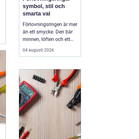
symbol, stil och
smarta val
Förlovningsringen är mer
än ett smycke. Den bär
minnen, löften och ett
vardagsliv tillsammans.
04 augusti 2026
Samtidigt innebär valet
av ring många frågor:
vilket material håller
bäst, hur skiljer sig olika
stilar åt och hur hittar
man rätt storlek utan
stress? Med...