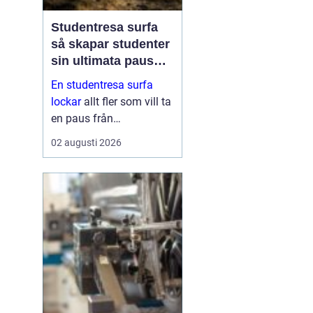
Studentresa surfa
så skapar studenter
sin ultimata paus
från plugget
En studentresa surfa
lockar
allt fler som vill ta
en paus från
föreläsningar, tentaplugg
02 augusti 2026
och sena kvällar i
biblioteket. Surfing ger
både fysisk utmaning
och mental
återhämtning, samtidigt
som ...