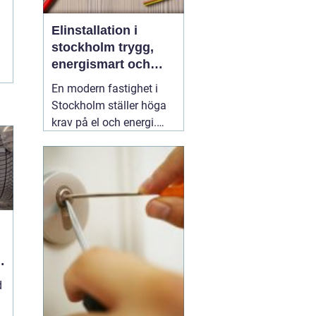
Elinstallation i
stockholm trygg,
energismart och
framtidssäker el i
En modern fastighet i
fastigheten
Stockholm ställer höga
krav på el och energi.
Belysning,
värmepumpar,
kylanläggningar,
ventilation, laddboxar
och solcellsbatterier ska
fungera tillsammans
säkert, effektivt och utan
onödigt krångel. En
04
augusti 2026
d