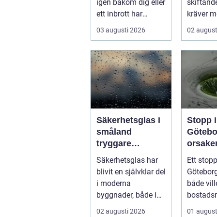
igen bakom dig eller
skiftand
ett inbrott har
kräver m
skadat dörr och
ett körko
03 augusti 2026
02 august
karm,...
pålitlig bi
Säkerhetsglas i
Stopp i
småland
Götebo
tryggare
orsaker
byggnader med
lösnin
Säkerhetsglas har
Ett stopp
smarta
hur pr
blivit en självklar del
Göteborg
glaslösningar
undvik
i moderna
både vill
byggnader, både i
bostadsr
hem och offentliga
gar och h
02 augusti 2026
01 august