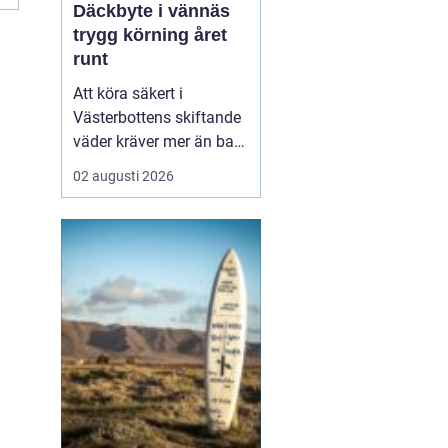
Däckbyte i vännäs
trygg körning året
runt
Att köra säkert i
Västerbottens skiftande
väder kräver mer än bara
ett körkort och en pålitlig
02 augusti 2026
bil. Däckens skick och
typ spelar en avgörande
roll för både
bromssträcka, kontroll
och komfort. I en ort
som Vännäs, där
vintrarna ofta är långa
och vägar...