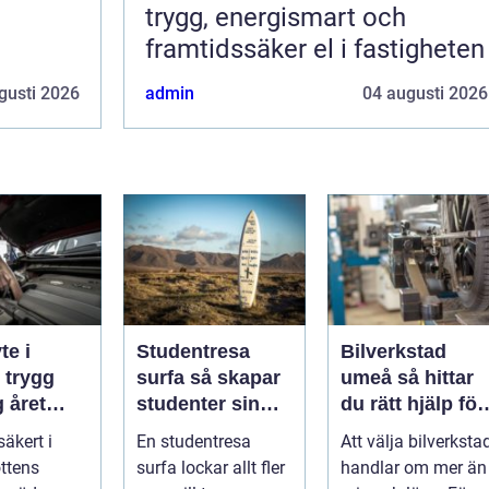
trygg, energismart och
framtidssäker el i fastigheten
gusti 2026
admin
04 augusti 2026
te i
Studentresa
Bilverkstad
g
surfa så skapar
umeå så hittar
 året
studenter sin
du rätt hjälp för
ultimata paus
din bil
säkert i
En studentresa
Att välja bilverksta
från plugget
ttens
surfa lockar allt fler
handlar om mer än