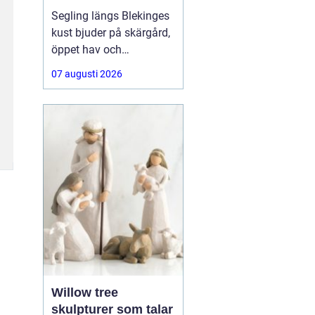
segelbåt
Segling längs Blekinges
kust bjuder på skärgård,
öppet hav och
varierande vindar. För att
07 augusti 2026
kunna njuta av allt detta
behövs segel som håller,
presterar bra och är
anpassade efter både
båt och besättning.
Många letar
Willow tree
skulpturer som talar