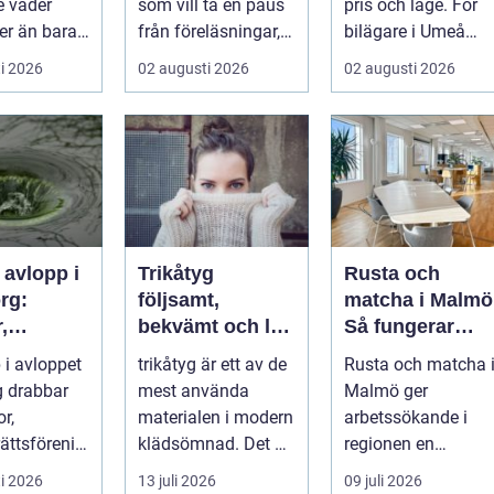
e väder
som vill ta en paus
pris och läge. För
er än bara
från föreläsningar,
bilägare i Umeå
rt och en
tentaplugg och
väger trygghet,
i 2026
02 augusti 2026
02 augusti 2026
l. ...
sena kv...
tillgängl...
 avlopp i
Trikåtyg
Rusta och
rg:
följsamt,
matcha i Malmö
,
bekvämt och lätt
Så fungerar
gar och
att lyckas med
stödet för dig
 i avloppet
trikåtyg är ett av de
Rusta och matcha 
oblem kan
som söker jobb
 drabbar
mest använda
Malmö ger
as
or,
materialen i modern
arbetssökande i
ättsförenin
klädsömnad. Det är
regionen en
...
mjukt, elastiskt och
strukturerad och
i 2026
13 juli 2026
09 juli 2026