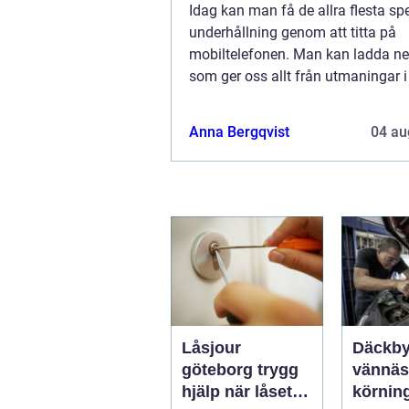
Idag kan man få de allra flesta sp
underhållning genom att titta på
mobiltelefonen. Man kan ladda ne
som ger oss allt från utmaningar i s
underhållning av filmer och serier.
väldigt...
Anna Bergqvist
04 au
Låsjour
Däckby
göteborg trygg
vännäs tryg
hjälp när låset
körning