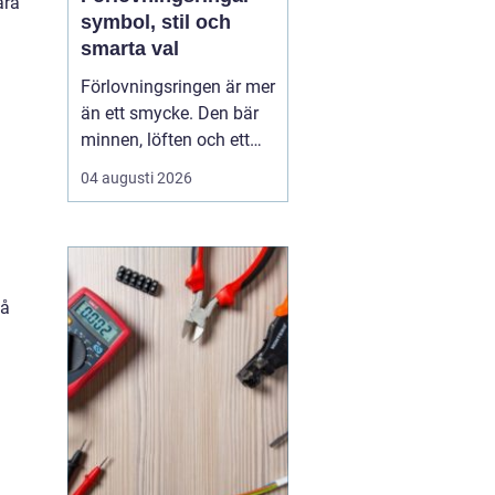
ära
symbol, stil och
smarta val
Förlovningsringen är mer
än ett smycke. Den bär
minnen, löften och ett
vardagsliv tillsammans.
04 augusti 2026
Samtidigt innebär valet
av ring många frågor:
vilket material håller
bäst, hur skiljer sig olika
stilar åt och hur hittar
på
man rätt storlek utan
stress? Med...