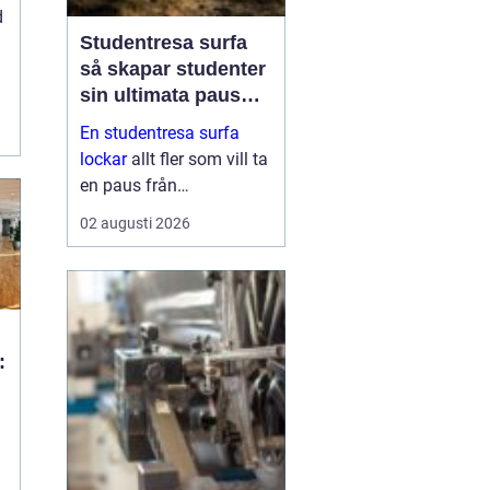
d
Studentresa surfa
så skapar studenter
sin ultimata paus
från plugget
En studentresa surfa
lockar
allt fler som vill ta
en paus från
föreläsningar, tentaplugg
02 augusti 2026
och sena kvällar i
biblioteket. Surfing ger
både fysisk utmaning
och mental
återhämtning, samtidigt
:
som ...
i