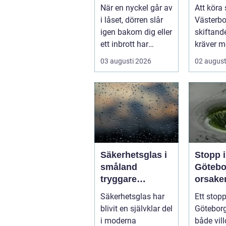
krånglar
runt
När en nyckel går av
Att köra 
i låset, dörren slår
Västerbo
igen bakom dig eller
skiftand
ett inbrott har
kräver m
skadat dörr och
ett körko
03 augusti 2026
02 august
karm,...
pålitlig bi
Säkerhetsglas i
Stopp i
småland
Götebo
tryggare
orsaker
byggnader med
lösnin
Säkerhetsglas har
Ett stopp
smarta
hur pr
blivit en självklar del
Göteborg
glaslösningar
undvik
i moderna
både vill