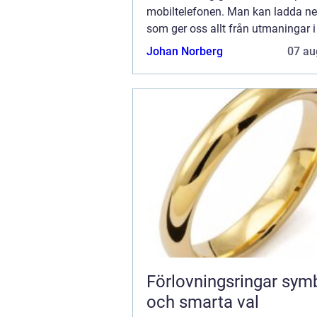
mobiltelefonen. Man kan ladda ne
som ger oss allt från utmaningar i s
underhållning av filmer och serier.
Johan Norberg
07 au
väldigt...
Förlovningsringar symbol, stil
och smarta val