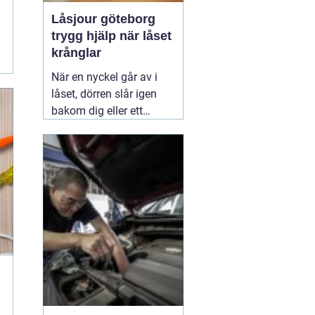
Låsjour göteborg
trygg hjälp när låset
krånglar
När en nyckel går av i
låset, dörren slår igen
bakom dig eller ett
inbrott har skadat dörr
och karm, uppstår ofta
stress och osäkerhet. I
den stunden spelar
klockslaget ingen roll du
behöver hjälp direkt. En
03 augusti 2026