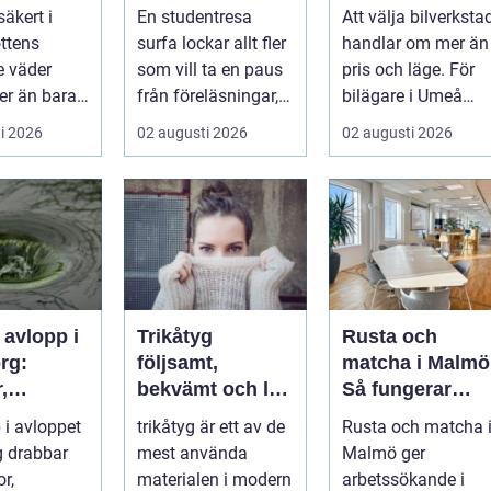
ultimata paus
din bil
säkert i
En studentresa
Att välja bilverksta
från plugget
ttens
surfa lockar allt fler
handlar om mer än
e väder
som vill ta en paus
pris och läge. För
er än bara
från föreläsningar,
bilägare i Umeå
rt och en
tentaplugg och
väger trygghet,
i 2026
02 augusti 2026
02 augusti 2026
l. ...
sena kv...
tillgängl...
 avlopp i
Trikåtyg
Rusta och
rg:
följsamt,
matcha i Malmö
,
bekvämt och lätt
Så fungerar
gar och
att lyckas med
stödet för dig
 i avloppet
trikåtyg är ett av de
Rusta och matcha 
oblem kan
som söker jobb
 drabbar
mest använda
Malmö ger
as
or,
materialen i modern
arbetssökande i