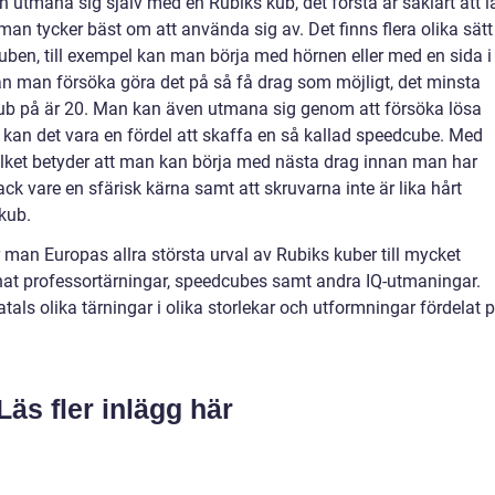
 utmana sig själv med en Rubiks kub, det första är såklart att l
man tycker bäst om att använda sig av. Det finns flera olika sätt
kuben, till exempel kan man börja med hörnen eller med en sida i
kan man försöka göra det på så få drag som möjligt, det minsta
ub på är 20. Man kan även utmana sig genom att försöka lösa
 kan det vara en fördel att skaffa en så kallad speedcube. Med
lket betyder att man kan börja med nästa drag innan man har
 tack vare en sfärisk kärna samt att skruvarna inte är lika hårt
kub.
r man Europas allra största urval av Rubiks kuber till mycket
nnat professortärningar, speedcubes samt andra IQ-utmaningar.
ls olika tärningar i olika storlekar och utformningar fördelat 
Läs fler inlägg här