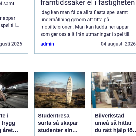
framtidssäker el i fastigheten
el samt
Idag kan man få de allra flesta spel samt
r appar
underhållning genom att titta på
pel till
mobiltelefonen. Man kan ladda ner appar
 Det är
som ger oss allt från utmaningar i spel till
underhållning av filmer och serier. Det är
gusti 2026
admin
04 augusti 2026
väldigt...
te i
Studentresa
Bilverkstad
g
surfa så skapar
umeå så hittar
 året
studenter sin
du rätt hjälp för