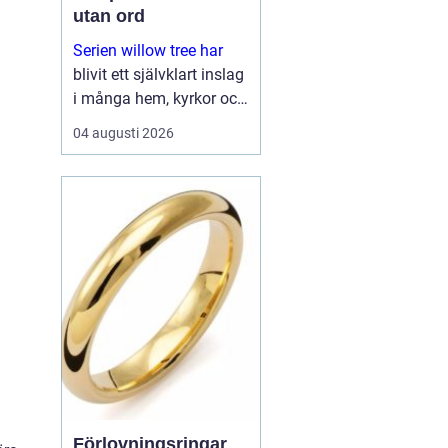
utan ord
Serien willow tree har
blivit ett självklart inslag
i många hem, kyrkor och
arbetsrum. De stilla
04 augusti 2026
figurerna utan ansikten
väcker ändå starka
känslor. De uttrycker
kärlek, sorg, hopp och
tacksa...
Förlovningsringar