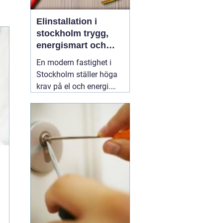
Elinstallation i
stockholm trygg,
energismart och
framtidssäker el i
En modern fastighet i
fastigheten
Stockholm ställer höga
krav på el och energi.
Belysning,
värmepumpar,
kylanläggningar,
ventilation, laddboxar
och solcellsbatterier ska
fungera tillsammans
säkert, effektivt och utan
onödigt krångel. En
04
augusti 2026