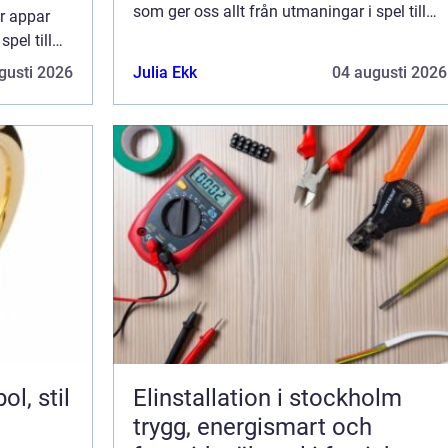
som ger oss allt från utmaningar i spel till
r appar
underhållning av filmer och serier. Det är
pel till
väldigt...
 Det är
gusti 2026
Julia Ekk
04 augusti 2026
Elinstallation i stockholm
trygg, energismart och