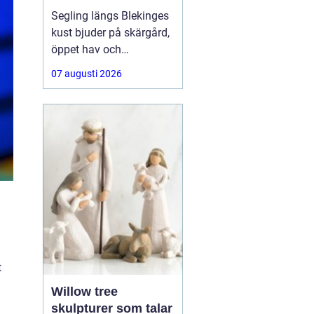
segelbåt
Segling längs Blekinges
kust bjuder på skärgård,
öppet hav och
varierande vindar. För att
07 augusti 2026
kunna njuta av allt detta
behövs segel som håller,
presterar bra och är
anpassade efter både
båt och besättning.
Många letar
t
Willow tree
skulpturer som talar