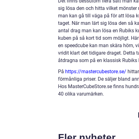
Det finns dessutom flera sätt man kan
sig lösa den och hitta vilket mönster 
man kan gå till väga på för att lösa 
taget. När man lärt sig lösa den så 
antal drag man kan lösa en Rubiks k
kuben på så kort tid som möjligt. Här
en speedcube kan man skära hörn, vi
vridit klart det tidigare draget. Detta
åtdragna som på en klassisk Rubiks 
På
https://mastercubestore.se/
hitta
förmånliga priser. De säljer bland a
Hos MasterCubeStore.se finns hundrata
40 olika varumärken.
Fler nyheter