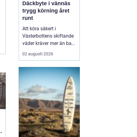
Däckbyte i vännäs
trygg körning året
runt
Att köra säkert i
Västerbottens skiftande
väder kräver mer än bara
ett körkort och en pålitlig
02 augusti 2026
bil. Däckens skick och
typ spelar en avgörande
roll för både
bromssträcka, kontroll
och komfort. I en ort
som Vännäs, där
vintrarna ofta är långa
och vägar...