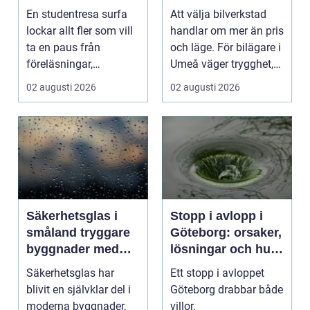
ultimata paus från
En studentresa surfa
Att välja bilverkstad
plugget
lockar allt fler som vill
handlar om mer än pris
ta en paus från
och läge. För bilägare i
föreläsningar,
Umeå väger trygghet,
tentaplugg och sena
tillgängl...
02 augusti 2026
02 augusti 2026
kv...
Säkerhetsglas i
Stopp i avlopp i
småland tryggare
Göteborg: orsaker,
byggnader med
lösningar och hur
smarta
problem kan
Säkerhetsglas har
Ett stopp i avloppet
glaslösningar
undvikas
blivit en självklar del i
Göteborg drabbar både
moderna byggnader,
villor,