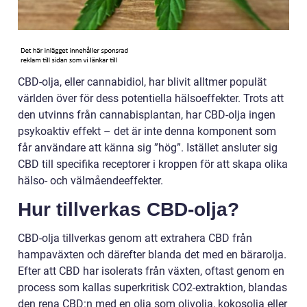
CBD-olja, eller cannabidiol, har blivit alltmer populät
världen över för dess potentiella hälsoeffekter. Trots att
den utvinns från cannabisplantan, har CBD-olja ingen
psykoaktiv effekt – det är inte denna komponent som
får användare att känna sig ”hög”. Istället ansluter sig
CBD till specifika receptorer i kroppen för att skapa olika
hälso- och välmåendeeffekter.
Hur tillverkas CBD-olja?
CBD-olja tillverkas genom att extrahera CBD från
hampaväxten och därefter blanda det med en bärarolja.
Efter att CBD har isolerats från växten, oftast genom en
process som kallas superkritisk CO2-extraktion, blandas
den rena CBD:n med en olja som olivolja, kokosolja eller