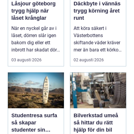
Låsjour göteborg
Däckbyte i vännäs
trygg hjälp när
trygg körning året
låset krånglar
runt
När en nyckel går av i
Att köra säkert i
låset, dörren slår igen
Västerbottens
bakom dig eller ett
skiftande väder kräver
inbrott har skadat dörr
mer än bara ett körkort
och karm,...
och en pålitlig bil. ...
03 augusti 2026
02 augusti 2026
Studentresa surfa
Bilverkstad umeå
så skapar
så hittar du rätt
studenter sin
hjälp för din bil