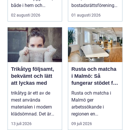
både i hem och
bostadsrättsföreningar
offentliga miljöer. I ...
och h...
02 augusti 2026
01 augusti 2026
Trikåtyg följsamt,
Rusta och matcha
bekvämt och lätt
i Malmö: Så
att lyckas med
fungerar stödet för
dig som söker
trikåtyg är ett av de
Rusta och matcha i
jobb
mest använda
Malmö ger
materialen i modern
arbetssökande i
klädsömnad. Det är
regionen en
mjukt, elastiskt och
strukturerad och
13 juli 2026
09 juli 2026
formb...
personlig vä...