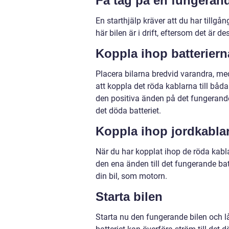
Få tag på en fungerand
En starthjälp kräver att du har tillgån
här bilen är i drift, eftersom det är 
Koppla ihop batteriern
Placera bilarna bredvid varandra, m
att koppla det röda kablarna till båda b
den positiva änden på det fungerande 
det döda batteriet.
Koppla ihop jordkabla
När du har kopplat ihop de röda kabla
den ena änden till det fungerande batt
din bil, som motorn.
Starta bilen
Starta nu den fungerande bilen och lå