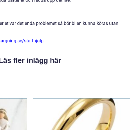
öda batteriet och ladda upp det lite.
eriet var det enda problemet så bör bilen kunna köras utan
argning.se/starthjalp
Läs fler inlägg här