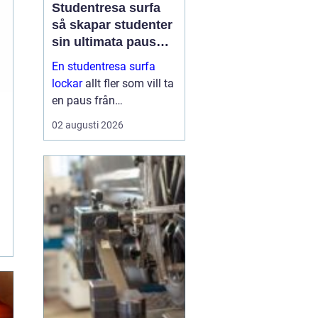
Studentresa surfa
så skapar studenter
sin ultimata paus
från plugget
En studentresa surfa
lockar
allt fler som vill ta
en paus från
föreläsningar, tentaplugg
02 augusti 2026
och sena kvällar i
biblioteket. Surfing ger
både fysisk utmaning
och mental
återhämtning, samtidigt
som ...