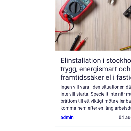
Elinstallation i stockh
trygg, energismart och
framtidssäker el i fast
Ingen vill vara i den situationen dä
inte vill starta. Speciellt inte när 
bråttom till ett viktigt möte eller ba
komma hem efter en lång arbets
din bil inte startar, så kan det bero 
admin
04 au