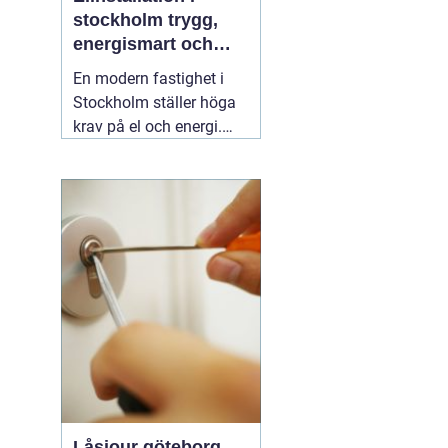
stockholm trygg,
energismart och
framtidssäker el i
En modern fastighet i
fastigheten
Stockholm ställer höga
krav på el och energi.
Belysning,
värmepumpar,
kylanläggningar,
ventilation, laddboxar
och solcellsbatterier ska
fungera tillsammans
säkert, effektivt och utan
onödigt krångel. En
04
augusti 2026
Låsjour göteborg