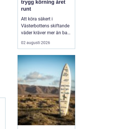
trygg körning året
runt
Att köra säkert i
Västerbottens skiftande
väder kräver mer än bara
ett körkort och en pålitlig
02 augusti 2026
bil. Däckens skick och
typ spelar en avgörande
roll för både
bromssträcka, kontroll
och komfort. I en ort
som Vännäs, där
vintrarna ofta är långa
och vägar...