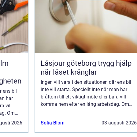
olm
Låsjour göteborg trygg hjälp
när låset krånglar
igheten
Ingen vill vara i den situationen där ens bil
inte vill starta. Speciellt inte när man har
r ens bil
bråttom till ett viktigt möte eller bara vill
man har
komma hem efter en lång arbetsdag. Om
ra vill
din bil inte startar, så kan det bero p&ar...
dag. Om
p&ar...
gusti 2026
Sofia Blom
03 augusti 2026