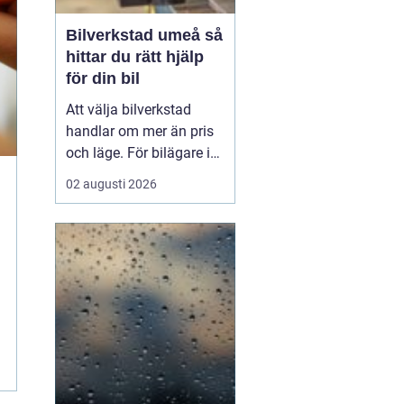
Bilverkstad umeå så
hittar du rätt hjälp
för din bil
Att välja bilverkstad
handlar om mer än pris
och läge. För bilägare i
Umeå väger trygghet,
02 augusti 2026
tillgänglighet och tydliga
besked ofta minst lika
tungt. En
modern
bilverkst...