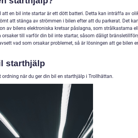
n starthjälp?
tt en bil inte startar är ett dött batteri. Detta kan inträffa av oli
ömt att stänga av strömmen i bilen efter att du parkerat. Det ka
n av bilens elektroniska kretsar påslagna, som strålkastarna el
rsaker till varför din bil inte startar, såsom dåligt bränsletillför
sett vad som orsakar problemet, så är lösningen att ge bilen e
l starthjälp
tt ordning när du ger din bil en starthjälp i Trollhättan.