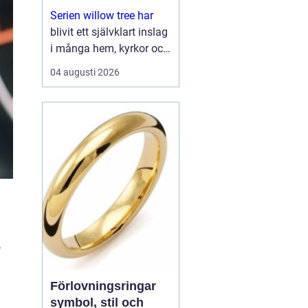
Serien willow tree har
blivit ett självklart inslag
i många hem, kyrkor och
arbetsrum. De stilla
04 augusti 2026
figurerna utan ansikten
väcker ändå starka
känslor. De uttrycker
kärlek, sorg, hopp och
tacksa...
o
Förlovningsringar
symbol, stil och