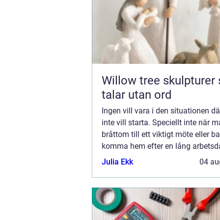
Willow tree skulpturer som
talar utan ord
Ingen vill vara i den situationen dä
inte vill starta. Speciellt inte när 
bråttom till ett viktigt möte eller ba
komma hem efter en lång arbets
din bil inte startar, så kan det bero 
Julia Ekk
04 au