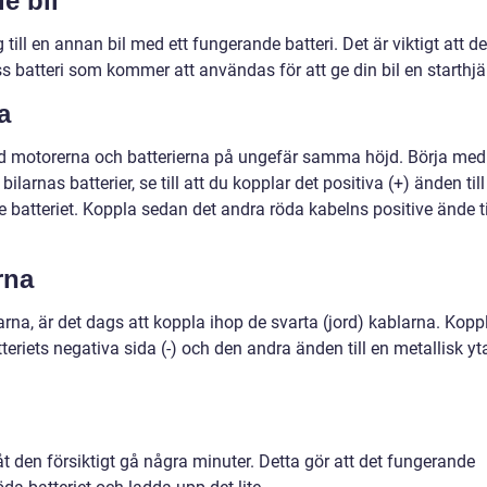
e bil
g till en annan bil med ett fungerande batteri. Det är viktigt att d
dess batteri som kommer att användas för att ge din bil en starthjä
a
ed motorerna och batterierna på ungefär samma höjd. Börja med
ilarnas batterier, se till att du kopplar det positiva (+) änden till
batteriet. Koppla sedan det andra röda kabelns positive ände ti
rna
rna, är det dags att koppla ihop de svarta (jord) kablarna. Kopp
eriets negativa sida (-) och den andra änden till en metallisk yta
t den försiktigt gå några minuter. Detta gör att det fungerande