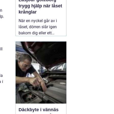
trygg hjälp när låset
en
krånglar
lp.
När en nyckel går av i
låset, dörren slår igen
bakom dig eller ett
inbrott har skadat dörr
och karm, uppstår ofta
ll
stress och osäkerhet. I
den stunden spelar
klockslaget ingen roll du
behöver hjälp direkt. En
la
03 augusti 2026
 i
Däckbyte i vännäs