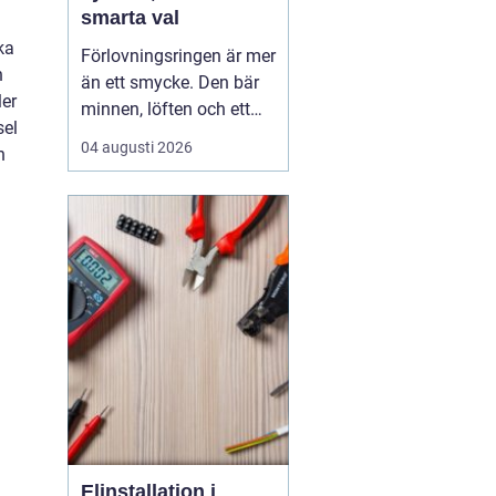
smarta val
ka
Förlovningsringen är mer
n
än ett smycke. Den bär
ler
minnen, löften och ett
sel
vardagsliv tillsammans.
04 augusti 2026
n
Samtidigt innebär valet
av ring många frågor:
vilket material håller
bäst, hur skiljer sig olika
stilar åt och hur hittar
man rätt storlek utan
stress? Med...
Elinstallation i