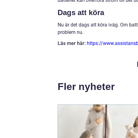
batteriet kan överföra ström till det d
Dags att köra
Nu är det dags att köra iväg. Om batt
problem nu.
Läs mer här:
https://www.assistansb
Fler nyheter