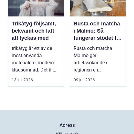
Trikåtyg följsamt,
Rusta och matcha
bekvämt och lätt
i Malmö: Så
att lyckas med
fungerar stödet för
dig som söker
trikåtyg är ett av de
Rusta och matcha i
jobb
mest använda
Malmö ger
materialen i modern
arbetssökande i
klädsömnad. Det är
regionen en
mjukt, elastiskt och
strukturerad och
13 juli 2026
09 juli 2026
formb...
personlig vä...
Adress