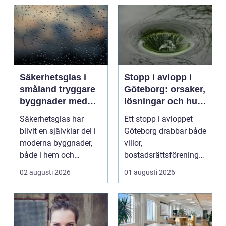
Säkerhetsglas i
Stopp i avlopp i
småland tryggare
Göteborg: orsaker,
byggnader med
lösningar och hur
smarta
problem kan
Säkerhetsglas har
Ett stopp i avloppet
glaslösningar
undvikas
blivit en självklar del i
Göteborg drabbar både
moderna byggnader,
villor,
både i hem och
bostadsrättsföreningar
offentliga miljöer. I ...
och h...
02 augusti 2026
01 augusti 2026