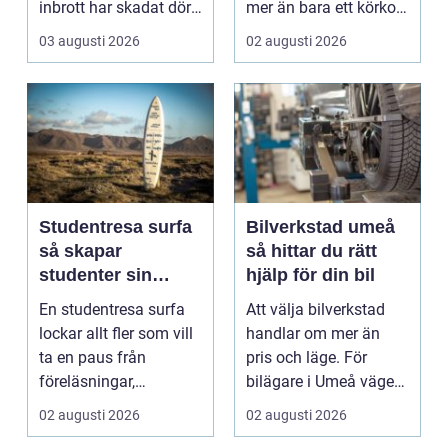
inbrott har skadat dörr
mer än bara ett körkort
och karm,...
och en pålitlig bil. ...
03 augusti 2026
02 augusti 2026
Studentresa surfa
Bilverkstad umeå
så skapar
så hittar du rätt
studenter sin
hjälp för din bil
ultimata paus från
En studentresa surfa
Att välja bilverkstad
plugget
lockar allt fler som vill
handlar om mer än
ta en paus från
pris och läge. För
föreläsningar,
bilägare i Umeå väger
tentaplugg och sena
trygghet, tillgängl...
02 augusti 2026
02 augusti 2026
kv...