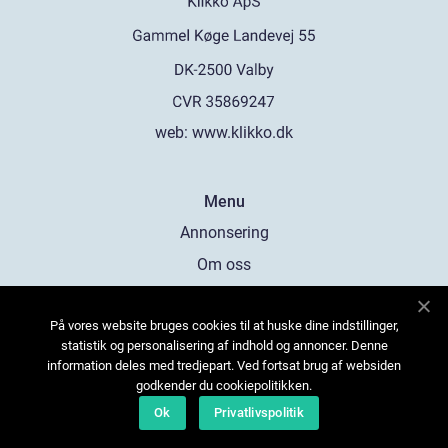
web:
www.klikko.dk
Menu
Annonsering
Om oss
Cookies
På vores website bruges cookies til at huske dine indstillinger,
Kontakta oss
statistik og personalisering af indhold og annoncer. Denne
Sitemap
information deles med tredjepart. Ved fortsat brug af websiden
godkender du cookiepolitikken.
Ok
Privatlivspolitik