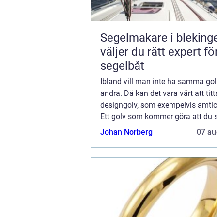
Segelmakare i blekinge 
väljer du rätt expert fö
segelbåt
Ibland vill man inte ha samma gol
andra. Då kan det vara värt att titt
designgolv, som exempelvis amti
Ett golv som kommer göra att du s
ur mängden och får glädjen av at
Johan Norberg
07 au
riktigt god kvalitet och tanke i ...