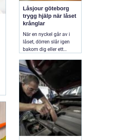
Låsjour göteborg
trygg hjälp när låset
krånglar
När en nyckel går av i
låset, dörren slår igen
bakom dig eller ett
inbrott har skadat dörr
och karm, uppstår ofta
stress och osäkerhet. I
den stunden spelar
klockslaget ingen roll du
behöver hjälp direkt. En
03 augusti 2026