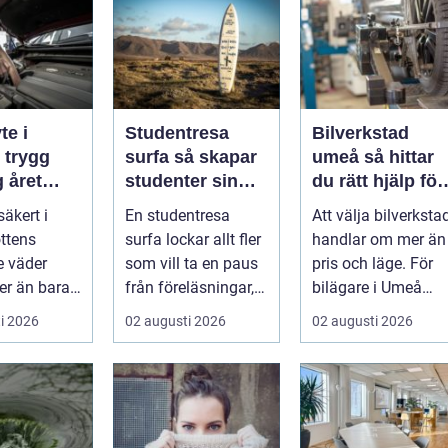
te i
Studentresa
Bilverkstad
g
surfa så skapar
umeå så hittar
 året
studenter sin
du rätt hjälp för
ultimata paus
din bil
säkert i
En studentresa
Att välja bilverksta
från plugget
ttens
surfa lockar allt fler
handlar om mer än
e väder
som vill ta en paus
pris och läge. För
er än bara
från föreläsningar,
bilägare i Umeå
rt och en
tentaplugg och
väger trygghet,
i 2026
02 augusti 2026
02 augusti 2026
l. ...
sena kv...
tillgängl...