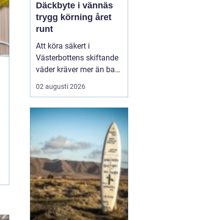
Däckbyte i vännäs
trygg körning året
runt
Att köra säkert i
Västerbottens skiftande
väder kräver mer än bara
ett körkort och en pålitlig
02 augusti 2026
bil. Däckens skick och
typ spelar en avgörande
roll för både
bromssträcka, kontroll
och komfort. I en ort
som Vännäs, där
vintrarna ofta är långa
och vägar...