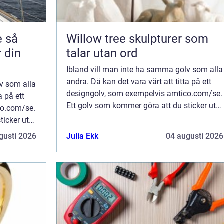
så
Willow tree skulpturer som
r din
talar utan ord
Ibland vill man inte ha samma golv som alla
andra. Då kan det vara värt att titta på ett
v som alla
designgolv, som exempelvis amtico.com/se.
a på ett
Ett golv som kommer göra att du sticker ut
co.com/se.
ur mängden och får glädjen av att känna på
ticker ut
riktigt god kvalitet och tanke i ...
t känna på
gusti 2026
Julia Ekk
04 augusti 2026