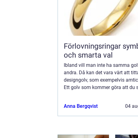
Förlovningsringar symbol, stil
och smarta val
Ibland vill man inte ha samma gol
andra. Då kan det vara värt att titt
designgolv, som exempelvis amti
Ett golv som kommer göra att du s
ur mängden och får glädjen av at
riktigt god kvalitet och tanke i ...
Anna Bergqvist
04 au