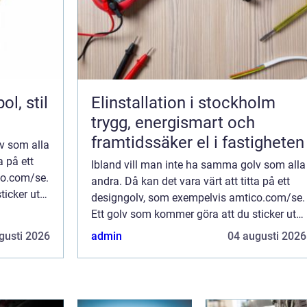
Elinstallation i stockholm
trygg, energismart och
framtidssäker el i fastigheten
v som alla
a på ett
Ibland vill man inte ha samma golv som alla
co.com/se.
andra. Då kan det vara värt att titta på ett
ticker ut
designgolv, som exempelvis amtico.com/se.
t känna på
Ett golv som kommer göra att du sticker ut
ur mängden och får glädjen av att känna på
gusti 2026
admin
04 augusti 2026
riktigt god kvalitet och tanke i ...