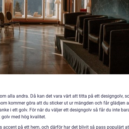
m alla andra. Då kan det vara värt att titta på ett designgolv, 
v som kommer göra att du sticker ut ur mängden och får glädjen 
anke i ett golv. För när du väljer ett designgolv så får du inte bar
 golv med hög kvalitet.
 accent på ett hem, och därför har det blivit så pass populärt at