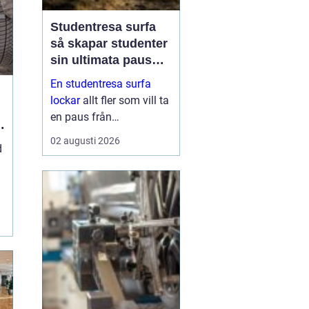
Studentresa surfa
så skapar studenter
sin ultimata paus
från plugget
En studentresa surfa
lockar
allt fler som vill ta
en paus från
föreläsningar, tentaplugg
02 augusti 2026
d
och sena kvällar i
biblioteket. Surfing ger
både fysisk utmaning
och mental
återhämtning, samtidigt
som ...