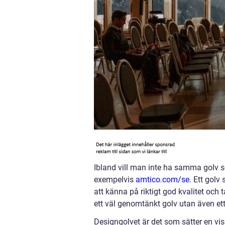
Ibland vill man inte ha samma golv so
exempelvis
amtico.com/se
. Ett gol
att känna på riktigt god kvalitet och t
ett väl genomtänkt golv utan även ett
Designgolvet är det som sätter en viss