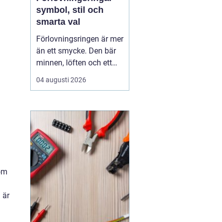
symbol, stil och
smarta val
Förlovningsringen är mer
än ett smycke. Den bär
minnen, löften och ett
vardagsliv tillsammans.
04 augusti 2026
Samtidigt innebär valet
av ring många frågor:
vilket material håller
bäst, hur skiljer sig olika
stilar åt och hur hittar
man rätt storlek utan
stress? Med...
som
 är