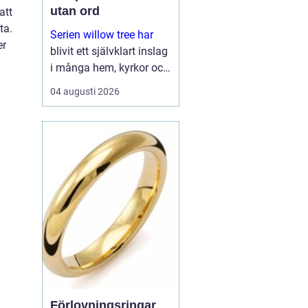
utan ord
att
ta.
Serien willow tree har
er
blivit ett självklart inslag
i många hem, kyrkor och
arbetsrum. De stilla
04 augusti 2026
figurerna utan ansikten
väcker ändå starka
känslor. De uttrycker
kärlek, sorg, hopp och
tacksa...
Förlovningsringar