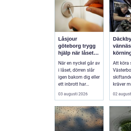
Låsjour
Däckby
göteborg trygg
vännäs tryg
hjälp när låset
körning
krånglar
runt
När en nyckel går av
Att köra 
i låset, dörren slår
Västerbo
igen bakom dig eller
skiftand
ett inbrott har
kräver m
skadat dörr och
ett körko
03 augusti 2026
02 august
karm,...
pålitlig bi