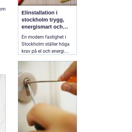
som
Elinstallation i
stockholm trygg,
energismart och
framtidssäker el i
En modern fastighet i
fastigheten
Stockholm ställer höga
krav på el och energi.
Belysning,
värmepumpar,
kylanläggningar,
ventilation, laddboxar
och solcellsbatterier ska
fungera tillsammans
säkert, effektivt och utan
onödigt krångel. En
04
augusti 2026