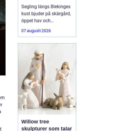
segelbåt
Segling längs Blekinges
kust bjuder på skärgård,
öppet hav och
varierande vindar. För att
07 augusti 2026
kunna njuta av allt detta
behövs segel som håller,
presterar bra och är
anpassade efter både
båt och besättning.
Många letar
som
av
a
Willow tree
skulpturer som talar
t