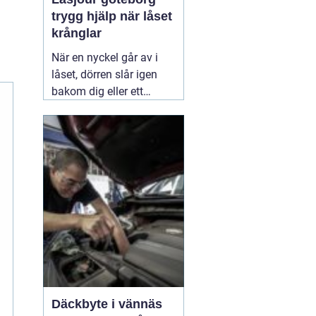
trygg hjälp när låset
krånglar
När en nyckel går av i
låset, dörren slår igen
bakom dig eller ett
inbrott har skadat dörr
och karm, uppstår ofta
stress och osäkerhet. I
den stunden spelar
klockslaget ingen roll du
behöver hjälp direkt. En
03 augusti 2026
Däckbyte i vännäs