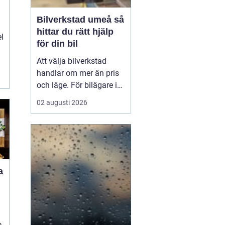
Bilverkstad umeå så
hittar du rätt hjälp
el
för din bil
Att välja bilverkstad
handlar om mer än pris
och läge. För bilägare i
Umeå väger trygghet,
02 augusti 2026
tillgänglighet och tydliga
besked ofta minst lika
tungt. En
modern
bilverkst...
a
a