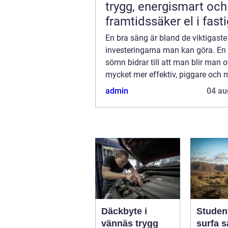
trygg, energismart och
framtidssäker el i fast
En bra säng är bland de viktigaste
investeringarna man kan göra. En
sömn bidrar till att man blir man ot
mycket mer effektiv, piggare och 
mycket bättre. Det viktiga är att hi
admin
04 au
säng som passar ens egna behov. 
ha ...
Däckbyte i
Studen
vännäs trygg
surfa så skapar