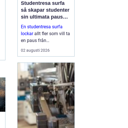
Studentresa surfa
så skapar studenter
sin ultimata paus
från plugget
En studentresa surfa
lockar
allt fler som vill ta
en paus från
föreläsningar, tentaplugg
02 augusti 2026
och sena kvällar i
biblioteket. Surfing ger
både fysisk utmaning
och mental
återhämtning, samtidigt
som ...