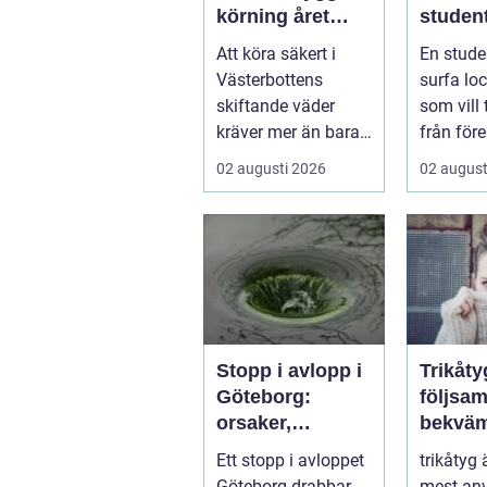
körning året
student
runt
ultima
Att köra säkert i
En stude
från pl
Västerbottens
surfa lock
skiftande väder
som vill
kräver mer än bara
från före
ett körkort och en
tentaplu
02 augusti 2026
02 august
pålitlig bil. ...
sena kv..
Stopp i avlopp i
Trikåty
Göteborg:
följsam
orsaker,
bekväm
lösningar och
att lyc
Ett stopp i avloppet
trikåtyg 
hur problem kan
Göteborg drabbar
mest an