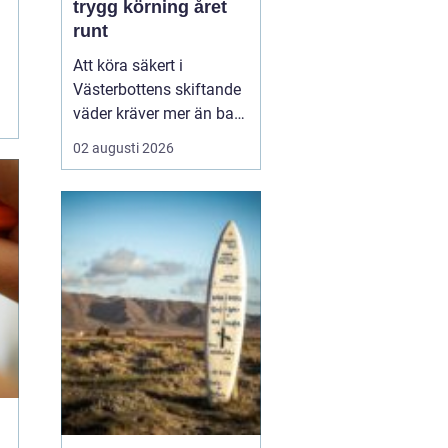
trygg körning året
runt
Att köra säkert i
Västerbottens skiftande
väder kräver mer än bara
ett körkort och en pålitlig
02 augusti 2026
bil. Däckens skick och
typ spelar en avgörande
roll för både
bromssträcka, kontroll
och komfort. I en ort
som Vännäs, där
vintrarna ofta är långa
och vägar...