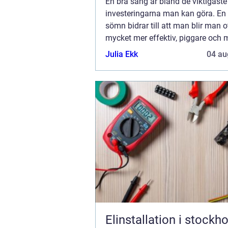
En bra säng är bland de viktigaste
investeringarna man kan göra. En
sömn bidrar till att man blir man ot
mycket mer effektiv, piggare och 
mycket bättre. Det viktiga är att hi
Julia Ekk
04 au
säng som passar ens egna behov. 
ha ...
Elinstallation i stockh