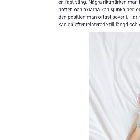
en fast säng. Några riktmärken man k
höften och axlarna kan sjunka ned ord
den position man oftast sover i. Har
kan gå efter relaterade till längd och v