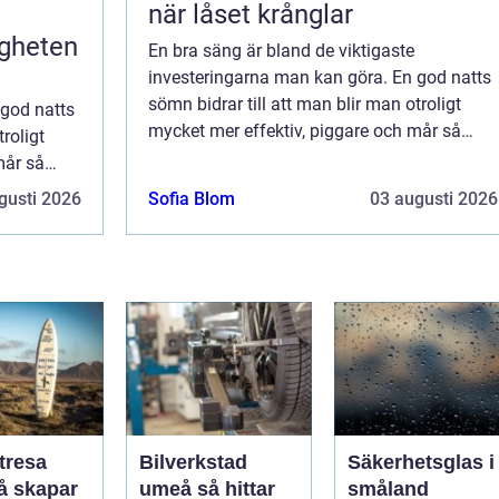
när låset krånglar
igheten
En bra säng är bland de viktigaste
investeringarna man kan göra. En god natts
sömn bidrar till att man blir man otroligt
 god natts
mycket mer effektiv, piggare och mår så
roligt
mycket bättre. Det viktiga är att hitta en
mår så
säng som passar ens egna behov. Vissa vill
tta en
gusti 2026
Sofia Blom
03 augusti 2026
ha ...
Vissa vill
tresa
Bilverkstad
Säkerhetsglas i
umeå så hittar
småland