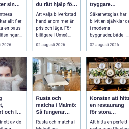
er sin
du rätt hjälp för
tryggare
ta paus
din bil
byggnader med
ntresa
Att välja bilverkstad
Säkerhetsglas har
ugget
smarta
ar allt fler
handlar om mer än
blivit en självklar d
glaslösningar
 ta en paus
pris och läge. För
i moderna
läsningar,
bilägare i Umeå
byggnader, både i
gg och
väger trygghet,
hem och offentliga
i 2026
02 augusti 2026
02 augusti 2026
.
tillgängl...
miljöer. I ...
g
Rusta och
Konsten att hitt
t,
matcha i Malmö:
en restaurang
t och lätt
Så fungerar
för stora
kas med
stödet för dig
sällskap på
är ett av de
Rusta och matcha i
Att hitta en perfekt
som söker jobb
Östermalm i
vända
Malmö ger
restaurang för stor