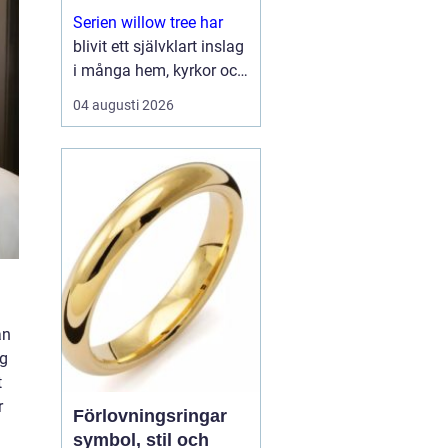
Serien willow tree har
blivit ett självklart inslag
i många hem, kyrkor och
arbetsrum. De stilla
04 augusti 2026
figurerna utan ansikten
väcker ändå starka
känslor. De uttrycker
kärlek, sorg, hopp och
tacksa...
an
ng
t
r
Förlovningsringar
symbol, stil och