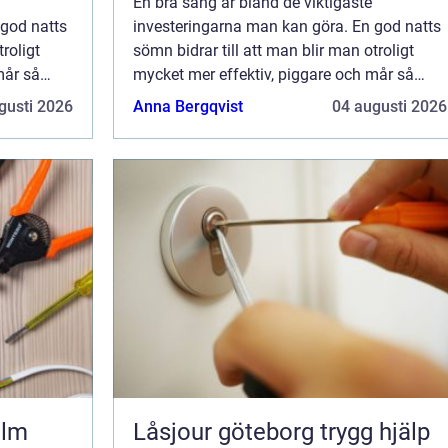
En bra säng är bland de viktigaste
 god natts
investeringarna man kan göra. En god natts
roligt
sömn bidrar till att man blir man otroligt
mår så
mycket mer effektiv, piggare och mår så
tta en
mycket bättre. Det viktiga är att hitta en
gusti 2026
Anna Bergqvist
04 augusti 2026
Vissa vill
säng som passar ens egna behov. Vissa vill
ha ...
olm
Låsjour göteborg trygg hjälp