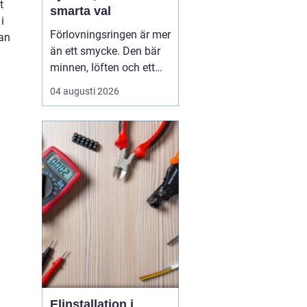
t
smarta val
i
Förlovningsringen är mer
man
än ett smycke. Den bär
minnen, löften och ett
vardagsliv tillsammans.
04 augusti 2026
Samtidigt innebär valet
av ring många frågor:
vilket material håller
bäst, hur skiljer sig olika
stilar åt och hur hittar
man rätt storlek utan
stress? Med...
Elinstallation i