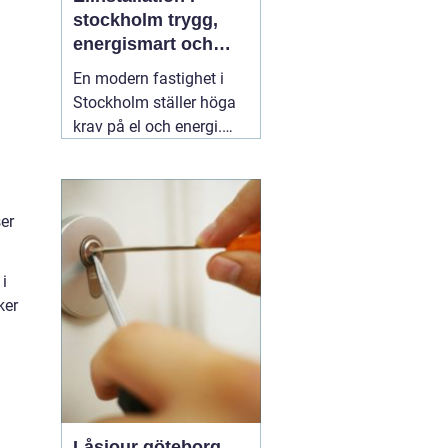
stockholm trygg,
energismart och
framtidssäker el i
En modern fastighet i
fastigheten
Stockholm ställer höga
krav på el och energi.
Belysning,
värmepumpar,
kylanläggningar,
er
ventilation, laddboxar
och solcellsbatterier ska
fungera tillsammans
 i
säkert, effektivt och utan
ker
onödigt krångel. En
04
augusti 2026
Låsjour göteborg