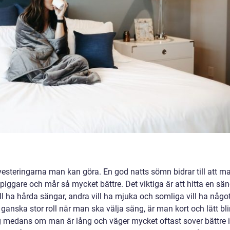
nvesteringarna man kan göra. En god natts sömn bidrar till att m
 piggare och mår så mycket bättre. Det viktiga är att hitta en sä
l ha hårda sängar, andra vill ha mjuka och somliga vill ha någo
ganska stor roll när man ska välja säng, är man kort och lätt bli
g medans om man är lång och väger mycket oftast sover bättre i