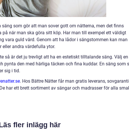
en säng som gör att man sover gott om nätterna, men det finns
å när man ska göra sitt köp. Har man till exempel ett väldigt
ing vara guld värd. Genom att ha lådor i sängstommen kan man
r eller andra värdefulla ytor.
te så är det ju trevligt att ha en estetiskt tilltalande säng. Välj en
ch pynta den med härliga täcken och fina kuddar. En säng som s
r sig i tid.
enatter.se
. Hos Bättre Nätter får man gratis leverans, sovgaranti
e har ett brett sortiment av sängar och madrasser för alla sma
Läs fler inlägg här