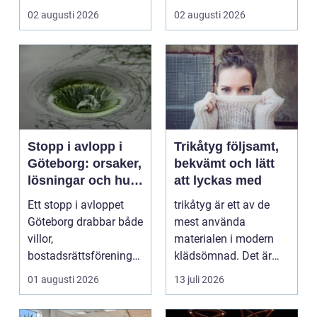
trygghet, tillgängl...
offentliga miljöer. I ...
02 augusti 2026
02 augusti 2026
Stopp i avlopp i
Trikåtyg följsamt,
Göteborg: orsaker,
bekvämt och lätt
lösningar och hur
att lyckas med
problem kan
Ett stopp i avloppet
trikåtyg är ett av de
undvikas
Göteborg drabbar både
mest använda
villor,
materialen i modern
bostadsrättsföreningar
klädsömnad. Det är
och h...
mjukt, elastiskt och
01 augusti 2026
13 juli 2026
formb...