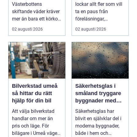
plugget
Västerbottens
lockar allt fler som vill
skiftande väder kräver
ta en paus från
mer än bara ett körkort
föreläsningar,
och en pålitlig bil. ...
tentaplugg och sena
02 augusti 2026
02 augusti 2026
kv...
Bilverkstad umeå
Säkerhetsglas i
så hittar du rätt
småland tryggare
hjälp för din bil
byggnader med
smarta
Att välja bilverkstad
Säkerhetsglas har
glaslösningar
handlar om mer än
blivit en självklar del i
pris och läge. För
moderna byggnader,
bilägare i Umeå väger
både i hem och