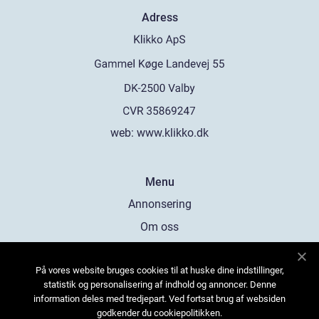
Adress
web:
www.klikko.dk
Menu
Annonsering
Om oss
Cookies
På vores website bruges cookies til at huske dine indstillinger,
Kontakta oss
statistik og personalisering af indhold og annoncer. Denne
Sitemap
information deles med tredjepart. Ved fortsat brug af websiden
godkender du cookiepolitikken.