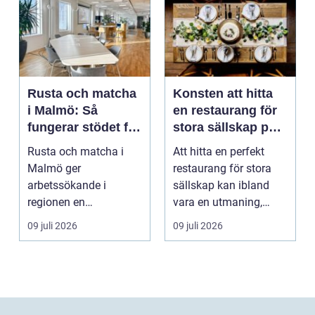
Rusta och matcha
Konsten att hitta
i Malmö: Så
en restaurang för
fungerar stödet för
stora sällskap på
dig som söker
Östermalm i
Rusta och matcha i
Att hitta en perfekt
jobb
Stockholm
Malmö ger
restaurang för stora
arbetssökande i
sällskap kan ibland
regionen en
vara en utmaning,
strukturerad och
särsk...
09 juli 2026
09 juli 2026
personlig vä...