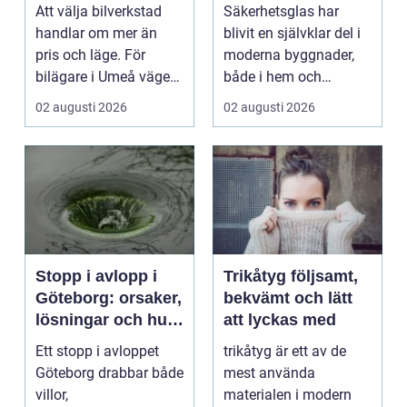
smarta
Att välja bilverkstad
Säkerhetsglas har
glaslösningar
handlar om mer än
blivit en självklar del i
pris och läge. För
moderna byggnader,
bilägare i Umeå väger
både i hem och
trygghet, tillgängl...
offentliga miljöer. I ...
02 augusti 2026
02 augusti 2026
Stopp i avlopp i
Trikåtyg följsamt,
Göteborg: orsaker,
bekvämt och lätt
lösningar och hur
att lyckas med
problem kan
Ett stopp i avloppet
trikåtyg är ett av de
undvikas
Göteborg drabbar både
mest använda
villor,
materialen i modern