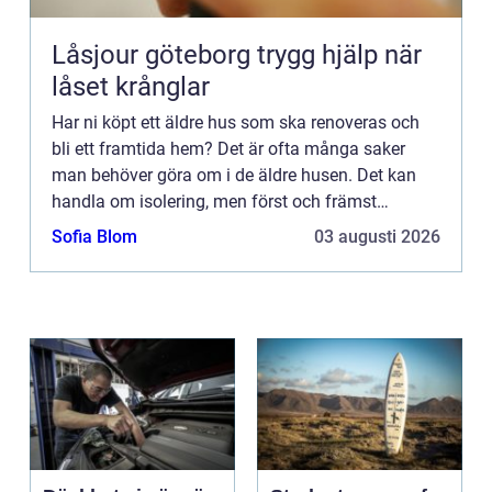
Låsjour göteborg trygg hjälp när
låset krånglar
Har ni köpt ett äldre hus som ska renoveras och
bli ett framtida hem? Det är ofta många saker
man behöver göra om i de äldre husen. Det kan
handla om isolering, men först och främst
eldragning. Både att den kanske inte är så modern
Sofia Blom
03 augusti 2026
och säker som det ...