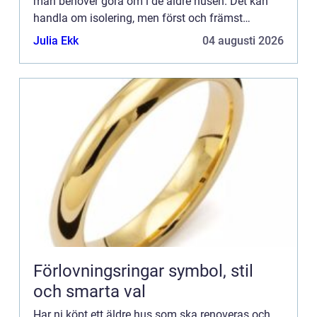
man behöver göra om i de äldre husen. Det kan
handla om isolering, men först och främst
eldragning. Både att den kanske inte är så modern
Julia Ekk
04 augusti 2026
och säker som det ...
Förlovningsringar symbol, stil
och smarta val
Har ni köpt ett äldre hus som ska renoveras och