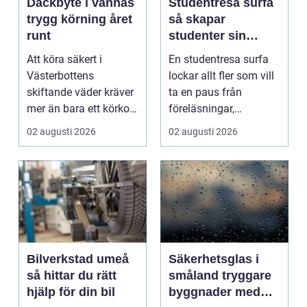
Däckbyte i vännäs
Studentresa surfa
trygg körning året
så skapar
runt
studenter sin
ultimata paus från
Att köra säkert i
En studentresa surfa
plugget
Västerbottens
lockar allt fler som vill
skiftande väder kräver
ta en paus från
mer än bara ett körkort
föreläsningar,
och en pålitlig bil. ...
tentaplugg och sena
02 augusti 2026
02 augusti 2026
kv...
Bilverkstad umeå
Säkerhetsglas i
så hittar du rätt
småland tryggare
hjälp för din bil
byggnader med