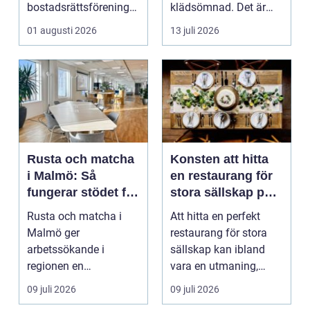
bostadsrättsföreningar
klädsömnad. Det är
och h...
mjukt, elastiskt och
01 augusti 2026
13 juli 2026
formb...
Rusta och matcha
Konsten att hitta
i Malmö: Så
en restaurang för
fungerar stödet för
stora sällskap på
dig som söker
Östermalm i
Rusta och matcha i
Att hitta en perfekt
jobb
Stockholm
Malmö ger
restaurang för stora
arbetssökande i
sällskap kan ibland
regionen en
vara en utmaning,
strukturerad och
särsk...
09 juli 2026
09 juli 2026
personlig vä...