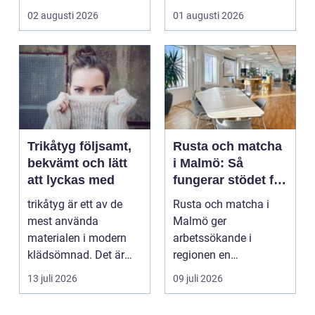
offentliga miljöer. I ...
och h...
02 augusti 2026
01 augusti 2026
Trikåtyg följsamt,
Rusta och matcha
bekvämt och lätt
i Malmö: Så
att lyckas med
fungerar stödet för
dig som söker
trikåtyg är ett av de
Rusta och matcha i
jobb
mest använda
Malmö ger
materialen i modern
arbetssökande i
klädsömnad. Det är
regionen en
mjukt, elastiskt och
strukturerad och
13 juli 2026
09 juli 2026
formb...
personlig vä...