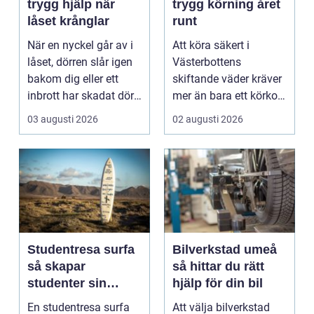
trygg hjälp när
trygg körning året
låset krånglar
runt
När en nyckel går av i
Att köra säkert i
låset, dörren slår igen
Västerbottens
bakom dig eller ett
skiftande väder kräver
inbrott har skadat dörr
mer än bara ett körkort
och karm,...
och en pålitlig bil. ...
03 augusti 2026
02 augusti 2026
Studentresa surfa
Bilverkstad umeå
så skapar
så hittar du rätt
studenter sin
hjälp för din bil
ultimata paus från
En studentresa surfa
Att välja bilverkstad