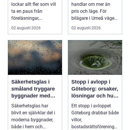
plugget
lockar allt fler som vill
handlar om mer än
ta en paus från
pris och läge. För
föreläsningar,
bilägare i Umeå väger
tentaplugg och sena
trygghet, tillgängl...
02 augusti 2026
02 augusti 2026
kv...
Säkerhetsglas i
Stopp i avlopp i
småland tryggare
Göteborg: orsaker,
byggnader med
lösningar och hur
smarta
problem kan
Säkerhetsglas har
Ett stopp i avloppet
glaslösningar
undvikas
blivit en självklar del i
Göteborg drabbar både
moderna byggnader,
villor,
både i hem och
bostadsrättsföreningar