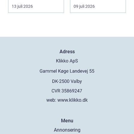
mjukt, elastiskt och
strukturerad och
13 juli 2026
09 juli 2026
formb...
personlig vä...
Adress
web:
www.klikko.dk
Menu
Annonsering