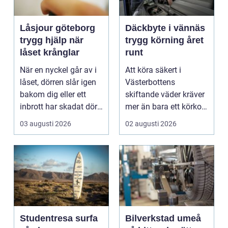
Låsjour göteborg
Däckbyte i vännäs
trygg hjälp när
trygg körning året
låset krånglar
runt
När en nyckel går av i
Att köra säkert i
låset, dörren slår igen
Västerbottens
bakom dig eller ett
skiftande väder kräver
inbrott har skadat dörr
mer än bara ett körkort
och karm,...
och en pålitlig bil. ...
03 augusti 2026
02 augusti 2026
Studentresa surfa
Bilverkstad umeå