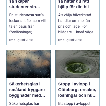
så skapar
så hittar du rätt
studenter sin
hjälp för din bil
ultimata paus från
En studentresa surfa
Att välja bilverkstad
plugget
lockar allt fler som vill
handlar om mer än
ta en paus från
pris och läge. För
föreläsningar,
bilägare i Umeå väger
tentaplugg och sena
trygghet, tillgängl...
02 augusti 2026
02 augusti 2026
kv...
Säkerhetsglas i
Stopp i avlopp i
småland tryggare
Göteborg: orsaker,
byggnader med
lösningar och hur
smarta
problem kan
Säkerhetsglas har
Ett stopp i avloppet