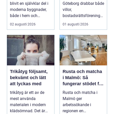
glaslösningar
undvikas
blivit en självklar del i
Göteborg drabbar både
moderna byggnader,
villor,
både i hem och
bostadsrättsföreningar
offentliga miljöer. I ...
och h...
02 augusti 2026
01 augusti 2026
Trikåtyg följsamt,
Rusta och matcha
bekvämt och lätt
i Malmö: Så
att lyckas med
fungerar stödet för
dig som söker
trikåtyg är ett av de
Rusta och matcha i
jobb
mest använda
Malmö ger
materialen i modern
arbetssökande i
klädsömnad. Det är
regionen en