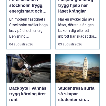
stockholm trygg,
trygg hjälp när
energismart och
låset krånglar
framtidssäker el i
En modern fastighet i
När en nyckel går av i
fastigheten
Stockholm ställer höga
låset, dörren slår igen
krav på el och energi.
bakom dig eller ett
Belysning,
inbrott har skadat dörr
värmepumpar,
och karm,...
04 augusti 2026
03 augusti 2026
kylanläg...
Däckbyte i vännäs
Studentresa surfa
trygg körning året
så skapar
runt
studenter sin
ultimata paus från