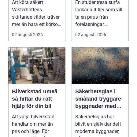
Att köra säkert i
En studentresa surfa
plugget
Västerbottens
lockar allt fler som vill
skiftande väder kräver
ta en paus från
mer än bara ett körkort
föreläsningar,
och en pålitlig bil. ...
tentaplugg och sena
02 augusti 2026
02 augusti 2026
kv...
Bilverkstad umeå
Säkerhetsglas i
så hittar du rätt
småland tryggare
hjälp för din bil
byggnader med
smarta
Att välja bilverkstad
Säkerhetsglas har
glaslösningar
handlar om mer än
blivit en självklar del i
pris och läge. För
moderna byggnader,