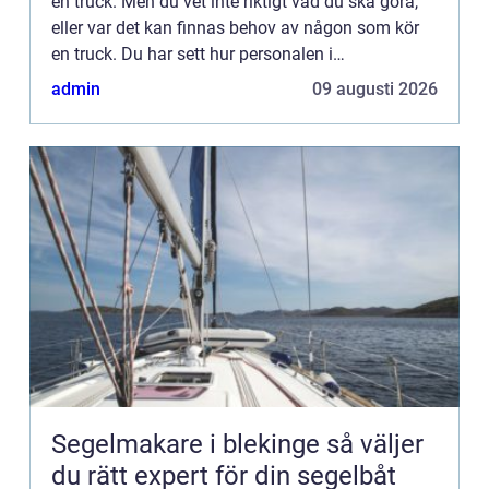
en truck. Men du vet inte riktigt vad du ska göra,
eller var det kan finnas behov av någon som kör
en truck. Du har sett hur personalen i
matvarubutikerna kommer dragandes på el-
admin
09 augusti 2026
truckar och hur det fr...
Segelmakare i blekinge så väljer
du rätt expert för din segelbåt