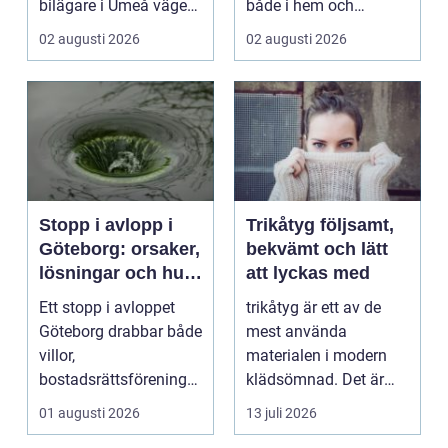
bilägare i Umeå väger
både i hem och
trygghet, tillgängl...
offentliga miljöer. I ...
02 augusti 2026
02 augusti 2026
Stopp i avlopp i
Trikåtyg följsamt,
Göteborg: orsaker,
bekvämt och lätt
lösningar och hur
att lyckas med
problem kan
Ett stopp i avloppet
trikåtyg är ett av de
undvikas
Göteborg drabbar både
mest använda
villor,
materialen i modern
bostadsrättsföreningar
klädsömnad. Det är
och h...
mjukt, elastiskt och
01 augusti 2026
13 juli 2026
formb...