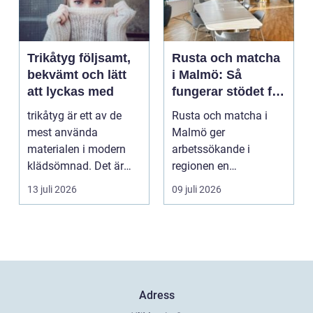
Trikåtyg följsamt,
Rusta och matcha
bekvämt och lätt
i Malmö: Så
att lyckas med
fungerar stödet för
dig som söker
trikåtyg är ett av de
Rusta och matcha i
jobb
mest använda
Malmö ger
materialen i modern
arbetssökande i
klädsömnad. Det är
regionen en
mjukt, elastiskt och
strukturerad och
13 juli 2026
09 juli 2026
formb...
personlig vä...
Adress