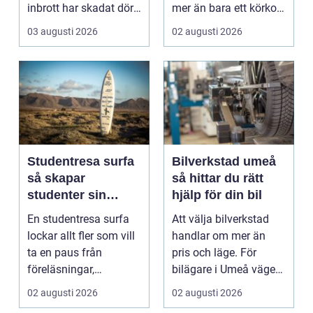
inbrott har skadat dörr
mer än bara ett körkort
och karm,...
och en pålitlig bil. ...
03 augusti 2026
02 augusti 2026
Studentresa surfa
Bilverkstad umeå
så skapar
så hittar du rätt
studenter sin
hjälp för din bil
ultimata paus från
En studentresa surfa
Att välja bilverkstad
plugget
lockar allt fler som vill
handlar om mer än
ta en paus från
pris och läge. För
föreläsningar,
bilägare i Umeå väger
tentaplugg och sena
trygghet, tillgängl...
02 augusti 2026
02 augusti 2026
kv...