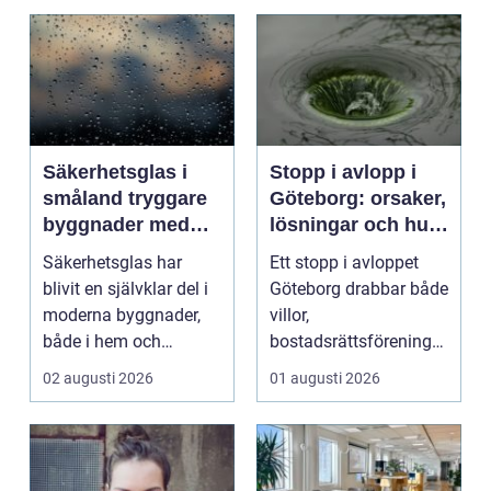
Säkerhetsglas i
Stopp i avlopp i
småland tryggare
Göteborg: orsaker,
byggnader med
lösningar och hur
smarta
problem kan
Säkerhetsglas har
Ett stopp i avloppet
glaslösningar
undvikas
blivit en självklar del i
Göteborg drabbar både
moderna byggnader,
villor,
både i hem och
bostadsrättsföreningar
offentliga miljöer. I ...
och h...
02 augusti 2026
01 augusti 2026