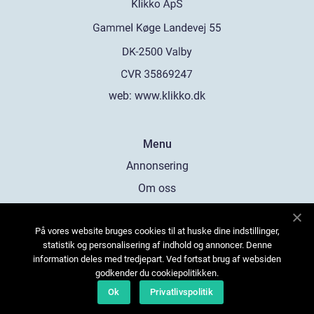
web:
www.klikko.dk
Menu
Annonsering
Om oss
Cookies
På vores website bruges cookies til at huske dine indstillinger,
Kontakta oss
statistik og personalisering af indhold og annoncer. Denne
Sitemap
information deles med tredjepart. Ved fortsat brug af websiden
godkender du cookiepolitikken.
Ok
Privatlivspolitik