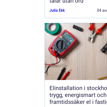
talar utan ord
Julia Ekk
04 au
Elinstallation i stockh
trygg, energismart och
framtidssäker el i fast