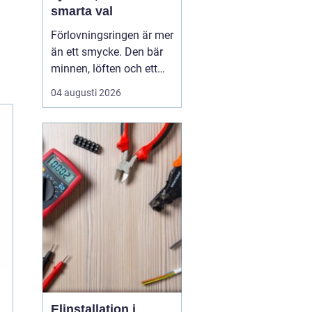
smarta val
Förlovningsringen är mer
än ett smycke. Den bär
minnen, löften och ett
vardagsliv tillsammans.
04 augusti 2026
Samtidigt innebär valet
av ring många frågor:
vilket material håller
bäst, hur skiljer sig olika
stilar åt och hur hittar
man rätt storlek utan
stress? Med...
Elinstallation i