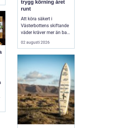
trygg körning året
runt
Att köra säkert i
Västerbottens skiftande
väder kräver mer än bara
ett körkort och en pålitlig
02 augusti 2026
bil. Däckens skick och
a
typ spelar en avgörande
roll för både
bromssträcka, kontroll
och komfort. I en ort
som Vännäs, där
a
vintrarna ofta är långa
d
och vägar...