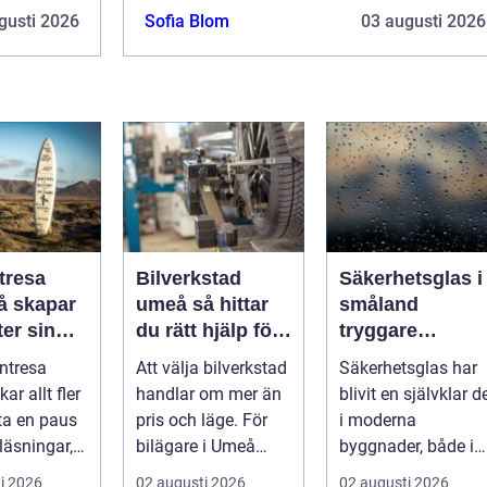
gusti 2026
Sofia Blom
03 augusti 2026
tresa
Bilverkstad
Säkerhetsglas i
umeå så hittar
småland
er sin
du rätt hjälp för
tryggare
ta paus
din bil
byggnader med
ntresa
Att välja bilverkstad
Säkerhetsglas har
ugget
smarta
ar allt fler
handlar om mer än
blivit en självklar d
glaslösningar
 ta en paus
pris och läge. För
i moderna
läsningar,
bilägare i Umeå
byggnader, både i
gg och
väger trygghet,
hem och offentliga
i 2026
02 augusti 2026
02 augusti 2026