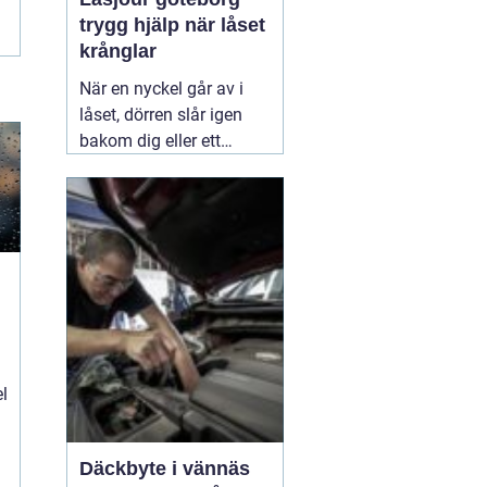
trygg hjälp när låset
krånglar
När en nyckel går av i
låset, dörren slår igen
bakom dig eller ett
inbrott har skadat dörr
och karm, uppstår ofta
stress och osäkerhet. I
den stunden spelar
klockslaget ingen roll du
behöver hjälp direkt. En
03 augusti 2026
el
Däckbyte i vännäs