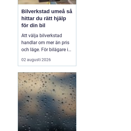
Bilverkstad umeå så
hittar du rätt hjälp
för din bil
Att välja bilverkstad
handlar om mer än pris
och läge. För bilägare i
Umeå väger trygghet,
02 augusti 2026
tillgänglighet och tydliga
besked ofta minst lika
tungt. En
modern
bilverkst...