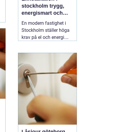
stockholm trygg,
energismart och
framtidssäker el i
En modern fastighet i
fastigheten
Stockholm ställer höga
krav på el och energi.
Belysning,
värmepumpar,
kylanläggningar,
ventilation, laddboxar
och solcellsbatterier ska
fungera tillsammans
säkert, effektivt och utan
onödigt krångel. En
04
augusti 2026
Låsjour göteborg