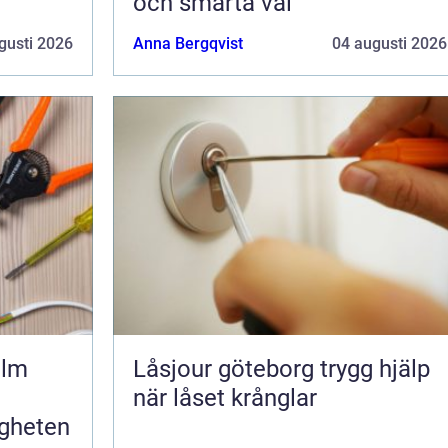
och smarta val
gusti 2026
Anna Bergqvist
04 augusti 2026
olm
Låsjour göteborg trygg hjälp
när låset krånglar
igheten