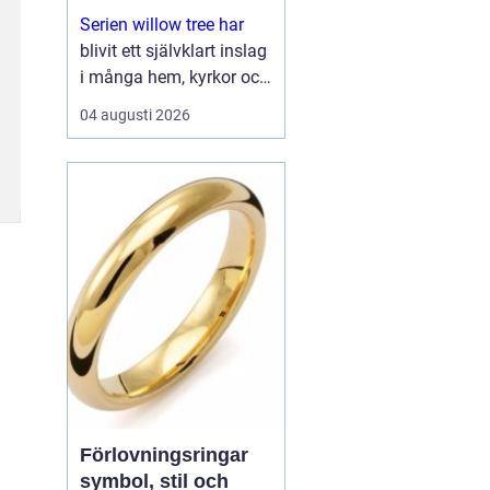
Serien willow tree har
blivit ett självklart inslag
i många hem, kyrkor och
arbetsrum. De stilla
04 augusti 2026
figurerna utan ansikten
väcker ändå starka
känslor. De uttrycker
kärlek, sorg, hopp och
tacksa...
Förlovningsringar
symbol, stil och