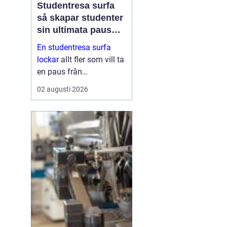
Studentresa surfa
så skapar studenter
sin ultimata paus
från plugget
En studentresa surfa
lockar
allt fler som vill ta
en paus från
föreläsningar, tentaplugg
02 augusti 2026
och sena kvällar i
biblioteket. Surfing ger
både fysisk utmaning
och mental
återhämtning, samtidigt
som ...