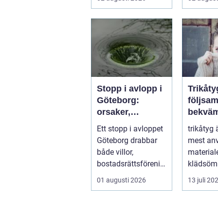
pålitlig bil. ...
sena kv..
Stopp i avlopp i
Trikåty
Göteborg:
följsam
orsaker,
bekväm
lösningar och
att lyc
Ett stopp i avloppet
trikåtyg 
hur problem kan
Göteborg drabbar
mest an
undvikas
både villor,
material
bostadsrättsförenin
klädsömn
gar och h...
mjukt, el
01 augusti 2026
13 juli 20
formb...