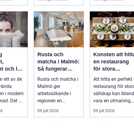
.
tillgängl...
miljöer. I ...
g
Rusta och
Konsten att hitt
t,
matcha i Malmö:
en restaurang
t och lätt
Så fungerar
för stora
kas med
stödet för dig
sällskap på
är ett av de
Rusta och matcha i
Att hitta en perfekt
som söker jobb
Östermalm i
vända
Malmö ger
restaurang för stor
Stockholm
en i modern
arbetssökande i
sällskap kan iblan
ad. Det är
regionen en
vara en utmaning,
astiskt och
strukturerad och
särsk...
26
09 juli 2026
09 juli 2026
personlig vä...