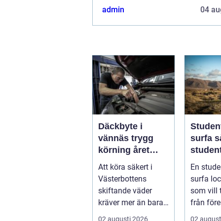
admin
04 au
Däckbyte i
Studen
vännäs trygg
surfa så skapar
körning året
student
runt
ultima
Att köra säkert i
En stude
från pl
Västerbottens
surfa lock
skiftande väder
som vill
kräver mer än bara
från före
ett körkort och en
tentaplu
02 augusti 2026
02 august