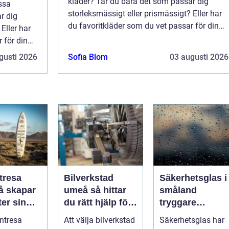
kläder? Tar du bara det som passar dig
issa
storleksmässigt eller prismässigt? Eller har
r dig
du favoritkläder som du vet passar för din
Eller har
kropp och din stil, och kanske även f&o...
 för din
 f&o...
gusti 2026
Sofia Blom
03 augusti 2026
tresa
Bilverkstad
Säkerhetsglas i
umeå så hittar
småland
er sin
du rätt hjälp för
tryggare
ta paus
din bil
byggnader med
ntresa
Att välja bilverkstad
Säkerhetsglas har
ugget
smarta