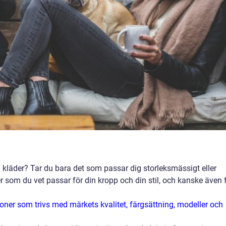
a kläder? Tar du bara det som passar dig storleksmässigt eller
er som du vet passar för din kropp och din stil, och kanske även 
oner som trivs med märkets kvalitet, färgsättning, modeller och