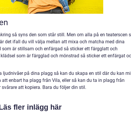
len
kring så syns den som står still. Men om alla på en teaterscen s
 är det ifall du vill välja mellan att mixa och matcha med dina
l som är stillsam och enfärgad så sticker ett färgglatt och
klädsel som är färgglad och mönstrad så sticker ett enfärgat o
a ljudnivåer på dina plagg så kan du skapa en stil där du kan m
 att enbart ha plagg från Vila, eller så kan du ta in plagg från
svårare att kopiera. Bara du följer din stil.
Läs fler inlägg här