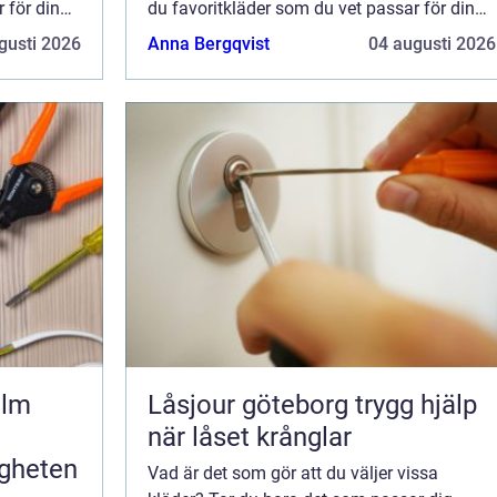
 för din
du favoritkläder som du vet passar för din
 f&o...
kropp och din stil, och kanske även f&o...
gusti 2026
Anna Bergqvist
04 augusti 2026
olm
Låsjour göteborg trygg hjälp
när låset krånglar
igheten
Vad är det som gör att du väljer vissa