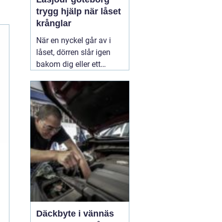
trygg hjälp när låset
krånglar
När en nyckel går av i
låset, dörren slår igen
bakom dig eller ett
inbrott har skadat dörr
och karm, uppstår ofta
stress och osäkerhet. I
den stunden spelar
klockslaget ingen roll du
behöver hjälp direkt. En
03 augusti 2026
Däckbyte i vännäs