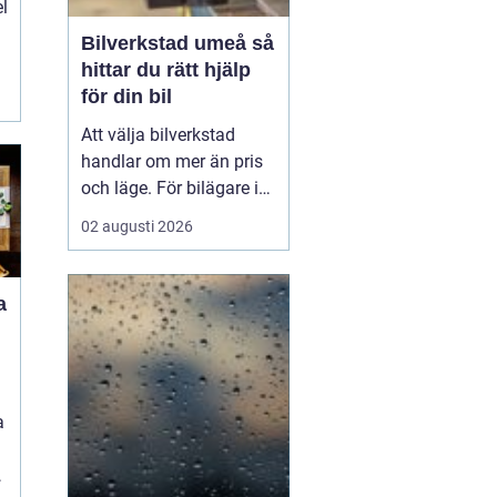
el
Bilverkstad umeå så
hittar du rätt hjälp
för din bil
Att välja bilverkstad
handlar om mer än pris
och läge. För bilägare i
Umeå väger trygghet,
02 augusti 2026
tillgänglighet och tydliga
besked ofta minst lika
tungt. En
modern
a
bilverkst...
a
d