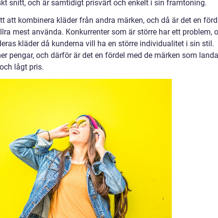
skt snitt, och är samtidigt prisvärt och enkelt i sin framtoning.
t att kombinera kläder från andra märken, och då är det en förd
allra mest använda. Konkurrenter som är större har ett problem, 
eras kläder då kunderna vill ha en större individualitet i sin stil.
 mer pengar, och därför är det en fördel med de märken som landa
ch lågt pris.