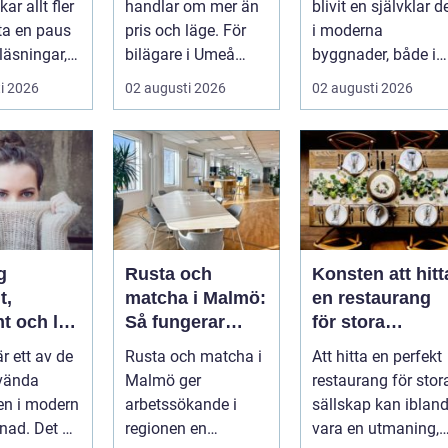
ar allt fler
handlar om mer än
blivit en självklar d
glaslösningar
 ta en paus
pris och läge. För
i moderna
läsningar,
bilägare i Umeå
byggnader, både i
gg och
väger trygghet,
hem och offentliga
i 2026
02 augusti 2026
02 augusti 2026
.
tillgängl...
miljöer. I ...
g
Rusta och
Konsten att hitt
t,
matcha i Malmö:
en restaurang
t och lätt
Så fungerar
för stora
kas med
stödet för dig
sällskap på
är ett av de
Rusta och matcha i
Att hitta en perfekt
som söker jobb
Östermalm i
vända
Malmö ger
restaurang för stor
Stockholm
en i modern
arbetssökande i
sällskap kan iblan
ad. Det är
regionen en
vara en utmaning,