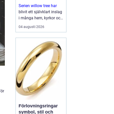
Serien willow tree har
blivit ett självklart inslag
i många hem, kyrkor och
arbetsrum. De stilla
04 augusti 2026
figurerna utan ansikten
väcker ändå starka
känslor. De uttrycker
kärlek, sorg, hopp och
tacksa...
för
Förlovningsringar
symbol, stil och