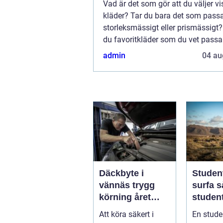
Vad är det som gör att du väljer v
kläder? Tar du bara det som passa
storleksmässigt eller prismässigt? 
du favoritkläder som du vet passar
kropp och din stil, och kanske även
admin
04 au
Däckbyte i
Studen
vännäs trygg
surfa så skapar
körning året
student
runt
ultima
Att köra säkert i
En stude
från pl