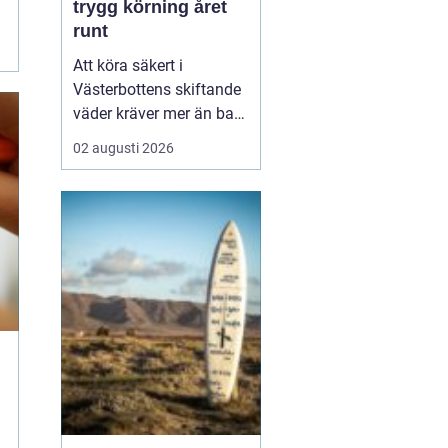
trygg körning året
runt
Att köra säkert i
Västerbottens skiftande
väder kräver mer än bara
ett körkort och en pålitlig
02 augusti 2026
bil. Däckens skick och
typ spelar en avgörande
roll för både
bromssträcka, kontroll
och komfort. I en ort
som Vännäs, där
vintrarna ofta är långa
och vägar...