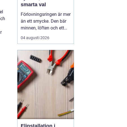
smarta val
el
Förlovningsringen är mer
och
än ett smycke. Den bär
minnen, löften och ett
r
vardagsliv tillsammans.
04 augusti 2026
Samtidigt innebär valet
av ring många frågor:
vilket material håller
bäst, hur skiljer sig olika
stilar åt och hur hittar
man rätt storlek utan
stress? Med...
Elinstallation i