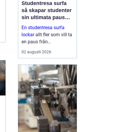
Studentresa surfa
så skapar studenter
sin ultimata paus
från plugget
En studentresa surfa
lockar
allt fler som vill ta
en paus från
föreläsningar, tentaplugg
02 augusti 2026
och sena kvällar i
biblioteket. Surfing ger
både fysisk utmaning
och mental
återhämtning, samtidigt
som ...