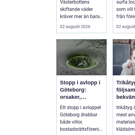
Västerbottens
surfa lock
skiftande väder
som vill
kräver mer än bara
från före
ett körkort och en
tentaplu
02 augusti 2026
02 august
pålitlig bil. ...
sena kv..
Stopp i avlopp i
Trikåty
Göteborg:
följsam
orsaker,
bekväm
lösningar och
att lyc
Ett stopp i avloppet
trikåtyg 
hur problem kan
Göteborg drabbar
mest an
undvikas
både villor,
material
bostadsrättsförenin
klädsömn