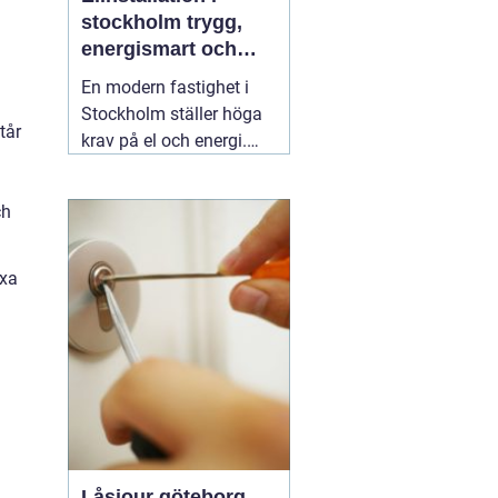
stockholm trygg,
energismart och
framtidssäker el i
En modern fastighet i
fastigheten
Stockholm ställer höga
tår
krav på el och energi.
Belysning,
värmepumpar,
ch
kylanläggningar,
ventilation, laddboxar
och solcellsbatterier ska
ixa
fungera tillsammans
säkert, effektivt och utan
onödigt krångel. En
04
augusti 2026
Låsjour göteborg