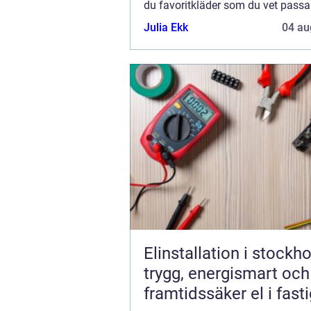
du favoritkläder som du vet passar
kropp och din stil, och kanske även
Julia Ekk
04 au
Elinstallation i stockh
trygg, energismart och
framtidssäker el i fast