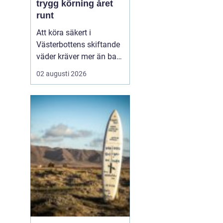
trygg körning året
runt
Att köra säkert i
Västerbottens skiftande
väder kräver mer än bara
ett körkort och en pålitlig
02 augusti 2026
bil. Däckens skick och
typ spelar en avgörande
roll för både
bromssträcka, kontroll
och komfort. I en ort
som Vännäs, där
vintrarna ofta är långa
och vägar...