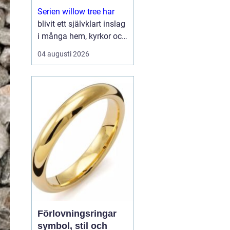
Serien willow tree har
blivit ett självklart inslag
i många hem, kyrkor och
arbetsrum. De stilla
04 augusti 2026
figurerna utan ansikten
väcker ändå starka
känslor. De uttrycker
kärlek, sorg, hopp och
tacksa...
Förlovningsringar
symbol, stil och