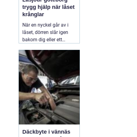
trygg hjälp när låset
krånglar
När en nyckel går av i
låset, dörren slår igen
bakom dig eller ett
inbrott har skadat dörr
och karm, uppstår ofta
stress och osäkerhet. I
den stunden spelar
klockslaget ingen roll du
behöver hjälp direkt. En
03 augusti 2026
Däckbyte i vännäs