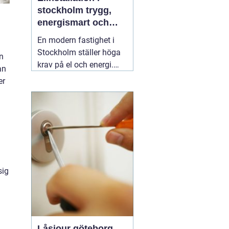
stockholm trygg,
energismart och
framtidssäker el i
En modern fastighet i
fastigheten
Stockholm ställer höga
en
krav på el och energi.
an
Belysning,
er
värmepumpar,
kylanläggningar,
ventilation, laddboxar
och solcellsbatterier ska
fungera tillsammans
säkert, effektivt och utan
onödigt krångel. En
04
sig
augusti 2026
Låsjour göteborg