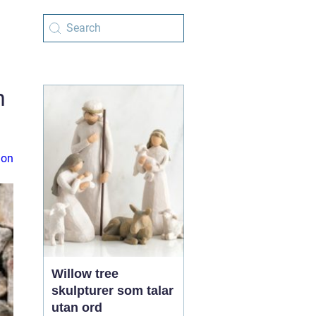
h
ion
Willow tree
skulpturer som talar
utan ord