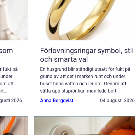
Förlovningsringar symbol, stil
och smarta val
r fukt på
En husgrund blir ständigt utsatt för fukt på
 under
grund av att det i marken runt och under
nom att
huset finns vatten och lerjord. Genom att
rt
sätta upp stuprör kan man leda bort
huset kan
regnvatten från husgrunden men huset kan
gusti 2026
Anna Bergqvist
04 augusti 2026
tenskador,
trots det drabbas av fukt- och vattenskador,
...