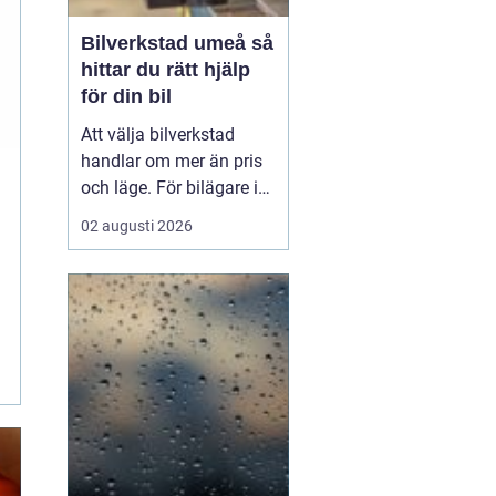
Bilverkstad umeå så
hittar du rätt hjälp
för din bil
Att välja bilverkstad
handlar om mer än pris
och läge. För bilägare i
Umeå väger trygghet,
02 augusti 2026
tillgänglighet och tydliga
besked ofta minst lika
tungt. En
modern
bilverkst...