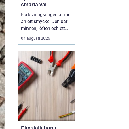
smarta val
Förlovningsringen är mer
än ett smycke. Den bär
minnen, löften och ett
vardagsliv tillsammans.
04 augusti 2026
Samtidigt innebär valet
av ring många frågor:
vilket material håller
bäst, hur skiljer sig olika
stilar åt och hur hittar
man rätt storlek utan
stress? Med...
Elinstallation i