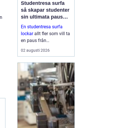
Studentresa surfa
så skapar studenter
sin ultimata paus
en
från plugget
En studentresa surfa
lockar
allt fler som vill ta
en paus från
föreläsningar, tentaplugg
02 augusti 2026
och sena kvällar i
biblioteket. Surfing ger
både fysisk utmaning
och mental
återhämtning, samtidigt
som ...