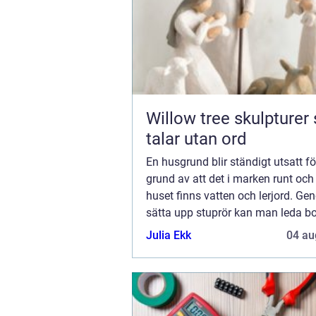
Willow tree skulpturer som
talar utan ord
En husgrund blir ständigt utsatt fö
grund av att det i marken runt och
huset finns vatten och lerjord. Ge
sätta upp stuprör kan man leda bo
regnvatten från husgrunden men 
Julia Ekk
04 au
trots det drabbas av fukt- och vat
...