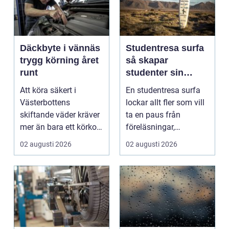
Däckbyte i vännäs
Studentresa surfa
trygg körning året
så skapar
runt
studenter sin
ultimata paus från
Att köra säkert i
En studentresa surfa
plugget
Västerbottens
lockar allt fler som vill
skiftande väder kräver
ta en paus från
mer än bara ett körkort
föreläsningar,
och en pålitlig bil. ...
tentaplugg och sena
02 augusti 2026
02 augusti 2026
kv...