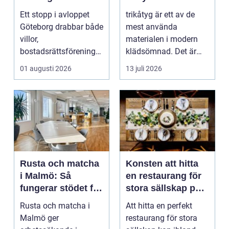
problem kan
Ett stopp i avloppet
trikåtyg är ett av de
undvikas
Göteborg drabbar både
mest använda
villor,
materialen i modern
bostadsrättsföreningar
klädsömnad. Det är
och h...
mjukt, elastiskt och
01 augusti 2026
13 juli 2026
formb...
Rusta och matcha
Konsten att hitta
i Malmö: Så
en restaurang för
fungerar stödet för
stora sällskap på
dig som söker
Östermalm i
Rusta och matcha i
Att hitta en perfekt
jobb
Stockholm
Malmö ger
restaurang för stora