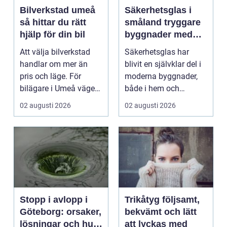
Bilverkstad umeå
Säkerhetsglas i
så hittar du rätt
småland tryggare
hjälp för din bil
byggnader med
smarta
Att välja bilverkstad
Säkerhetsglas har
glaslösningar
handlar om mer än
blivit en självklar del i
pris och läge. För
moderna byggnader,
bilägare i Umeå väger
både i hem och
trygghet, tillgängl...
offentliga miljöer. I ...
02 augusti 2026
02 augusti 2026
Stopp i avlopp i
Trikåtyg följsamt,
Göteborg: orsaker,
bekvämt och lätt
lösningar och hur
att lyckas med