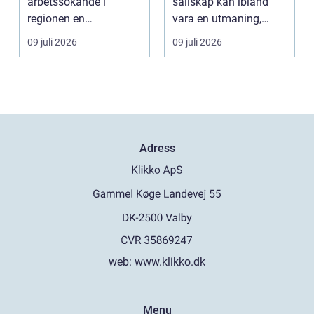
arbetssökande i
sällskap kan ibland
regionen en
vara en utmaning,
strukturerad och
särsk...
09 juli 2026
09 juli 2026
personlig vä...
Adress
web:
www.klikko.dk
Menu