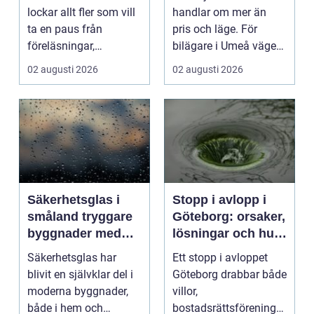
plugget
lockar allt fler som vill
handlar om mer än
ta en paus från
pris och läge. För
föreläsningar,
bilägare i Umeå väger
tentaplugg och sena
trygghet, tillgängl...
02 augusti 2026
02 augusti 2026
kv...
Säkerhetsglas i
Stopp i avlopp i
småland tryggare
Göteborg: orsaker,
byggnader med
lösningar och hur
smarta
problem kan
Säkerhetsglas har
Ett stopp i avloppet
glaslösningar
undvikas
blivit en självklar del i
Göteborg drabbar både
moderna byggnader,
villor,
både i hem och
bostadsrättsföreningar