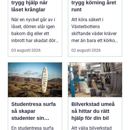
trygg hjälp när
trygg körning året
låset krånglar
runt
När en nyckel går av i
Att köra säkert i
låset, dörren slår igen
Västerbottens
bakom dig eller ett
skiftande väder kräver
inbrott har skadat dörr
mer än bara ett körkort
och karm,...
och en pålitlig bil. ...
03 augusti 2026
02 augusti 2026
Studentresa surfa
Bilverkstad umeå
så skapar
så hittar du rätt
studenter sin
hjälp för din bil
ultimata paus från
En studentresa surfa
Att välja bilverkstad