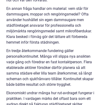
hur och var den förvaras.
En annan fråga handlar om material: vem står för
dammsugare, moppar och rengöringsmedel? Ofta
använder hushållet sin egen dammsugare men
städföretaget ansvarar för professionella och
miljömärkta rengöringsmedel samt mikrofiberdukar.
Klara besked i förväg gör det lättare att förbereda
hemmet inför första städningen.
En tredje återkommande fundering gäller
personalkontinuitet. Många vill slippa nya ansikten
varje gång och föredrar en fast kontaktperson. Flera
etablerade aktörer försöker därför planera så att
samma städare eller lilla team återkommer, så långt
scheman och sjukfrånvaro tillåter. Kontinuitet skapar
både bättre resultat och större trygghet.
Ekonomiskt undrar många hur rut-avdraget fungerar i
praktiken. I vardagen märks det oftast bara som ett
avdrag direkt på fakturan städföretaget sköter