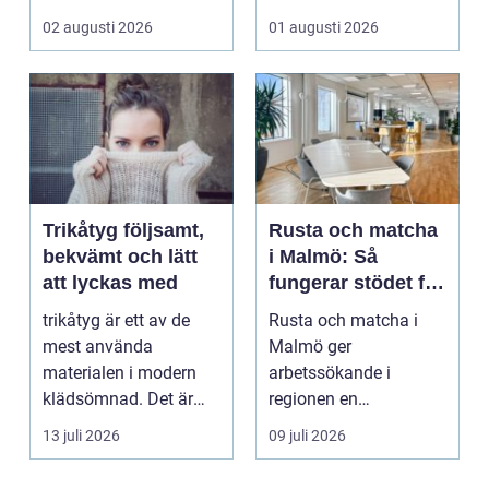
offentliga miljöer. I ...
och h...
02 augusti 2026
01 augusti 2026
Trikåtyg följsamt,
Rusta och matcha
bekvämt och lätt
i Malmö: Så
att lyckas med
fungerar stödet för
dig som söker
trikåtyg är ett av de
Rusta och matcha i
jobb
mest använda
Malmö ger
materialen i modern
arbetssökande i
klädsömnad. Det är
regionen en
mjukt, elastiskt och
strukturerad och
13 juli 2026
09 juli 2026
formb...
personlig vä...