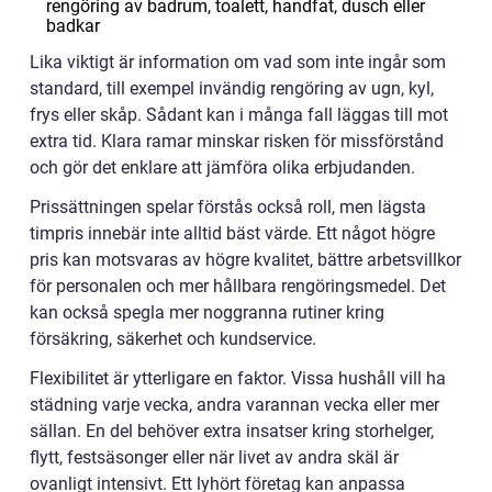
rengöring av badrum, toalett, handfat, dusch eller
badkar
Lika viktigt är information om vad som inte ingår som
standard, till exempel invändig rengöring av ugn, kyl,
frys eller skåp. Sådant kan i många fall läggas till mot
extra tid. Klara ramar minskar risken för missförstånd
och gör det enklare att jämföra olika erbjudanden.
Prissättningen spelar förstås också roll, men lägsta
timpris innebär inte alltid bäst värde. Ett något högre
pris kan motsvaras av högre kvalitet, bättre arbetsvillkor
för personalen och mer hållbara rengöringsmedel. Det
kan också spegla mer noggranna rutiner kring
försäkring, säkerhet och kundservice.
Flexibilitet är ytterligare en faktor. Vissa hushåll vill ha
städning varje vecka, andra varannan vecka eller mer
sällan. En del behöver extra insatser kring storhelger,
flytt, festsäsonger eller när livet av andra skäl är
ovanligt intensivt. Ett lyhört företag kan anpassa