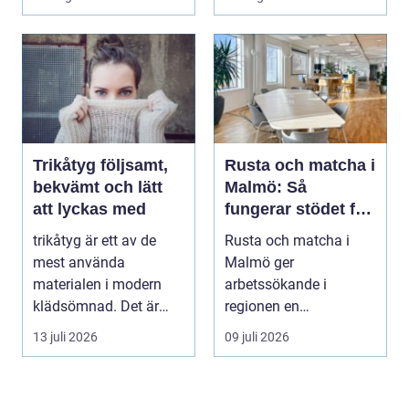
Trikåtyg följsamt,
Rusta och matcha i
bekvämt och lätt
Malmö: Så
att lyckas med
fungerar stödet för
dig som söker jobb
trikåtyg är ett av de
Rusta och matcha i
mest använda
Malmö ger
materialen i modern
arbetssökande i
klädsömnad. Det är
regionen en
mjukt, elastiskt och
strukturerad och
13 juli 2026
09 juli 2026
formb...
personlig vä...