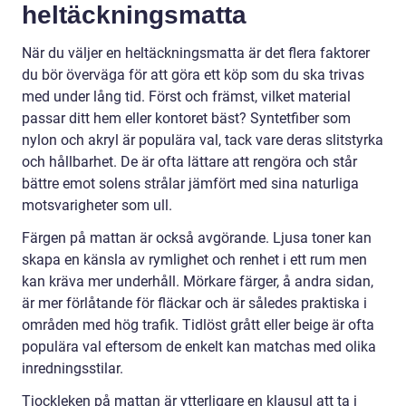
heltäckningsmatta
När du väljer en heltäckningsmatta är det flera faktorer
du bör överväga för att göra ett köp som du ska trivas
med under lång tid. Först och främst, vilket material
passar ditt hem eller kontoret bäst? Syntetfiber som
nylon och akryl är populära val, tack vare deras slitstyrka
och hållbarhet. De är ofta lättare att rengöra och står
bättre emot solens strålar jämfört med sina naturliga
motsvarigheter som ull.
Färgen på mattan är också avgörande. Ljusa toner kan
skapa en känsla av rymlighet och renhet i ett rum men
kan kräva mer underhåll. Mörkare färger, å andra sidan,
är mer förlåtande för fläckar och är således praktiska i
områden med hög trafik. Tidlöst grått eller beige är ofta
populära val eftersom de enkelt kan matchas med olika
inredningsstilar.
Tjockleken på mattan är ytterligare en klausul att ta i