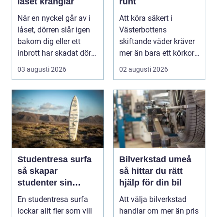
låset krånglar
runt
När en nyckel går av i
Att köra säkert i
låset, dörren slår igen
Västerbottens
bakom dig eller ett
skiftande väder kräver
inbrott har skadat dörr
mer än bara ett körkort
och karm,...
och en pålitlig bil. ...
03 augusti 2026
02 augusti 2026
Studentresa surfa
Bilverkstad umeå
så skapar
så hittar du rätt
studenter sin
hjälp för din bil
ultimata paus från
En studentresa surfa
Att välja bilverkstad
plugget
lockar allt fler som vill
handlar om mer än pris