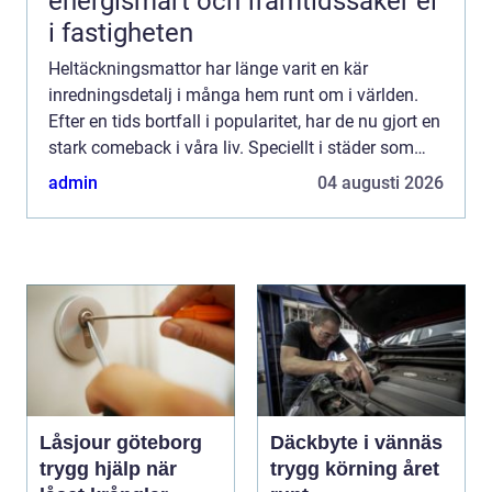
energismart och framtidssäker el
i fastigheten
Heltäckningsmattor har länge varit en kär
inredningsdetalj i många hem runt om i världen.
Efter en tids bortfall i popularitet, har de nu gjort en
stark comeback i våra liv. Speciellt i städer som
Stockholm ser vi...
admin
04 augusti 2026
Låsjour göteborg
Däckbyte i vännäs
trygg hjälp när
trygg körning året