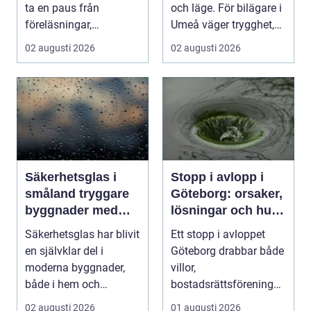
ta en paus från
och läge. För bilägare i
föreläsningar,
Umeå väger trygghet,
tentaplugg och sena
tillgängl...
02 augusti 2026
02 augusti 2026
kv...
Säkerhetsglas i
Stopp i avlopp i
småland tryggare
Göteborg: orsaker,
byggnader med
lösningar och hur
smarta
problem kan
Säkerhetsglas har blivit
Ett stopp i avloppet
glaslösningar
undvikas
en självklar del i
Göteborg drabbar både
moderna byggnader,
villor,
både i hem och
bostadsrättsföreningar
offentliga miljöer. I ...
och h...
02 augusti 2026
01 augusti 2026