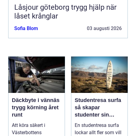
Låsjour göteborg trygg hjälp när
låset krånglar
Sofia Blom
03 augusti 2026
Däckbyte i vännäs
Studentresa surfa
trygg körning året
så skapar
runt
studenter sin
ultimata paus från
Att köra säkert i
En studentresa surfa
plugget
Västerbottens
lockar allt fler som vill