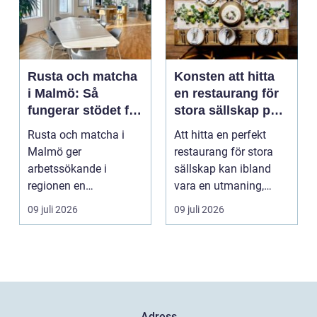
Rusta och matcha
Konsten att hitta
i Malmö: Så
en restaurang för
fungerar stödet för
stora sällskap på
dig som söker
Östermalm i
Rusta och matcha i
Att hitta en perfekt
jobb
Stockholm
Malmö ger
restaurang för stora
arbetssökande i
sällskap kan ibland
regionen en
vara en utmaning,
strukturerad och
särsk...
09 juli 2026
09 juli 2026
personlig vä...
Adress