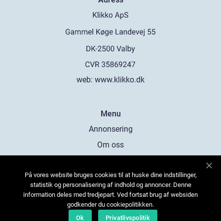
web:
www.klikko.dk
Menu
Annonsering
Om oss
Cookies
På vores website bruges cookies til at huske dine indstillinger,
Kontakta oss
statistik og personalisering af indhold og annoncer. Denne
Sitemap
information deles med tredjepart. Ved fortsat brug af websiden
godkender du cookiepolitikken.
Ok
Privatlivspolitik