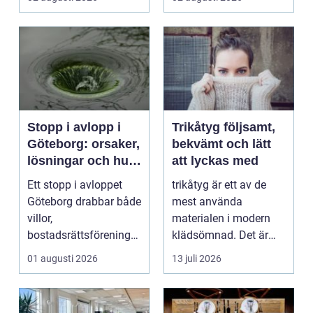
Stopp i avlopp i
Trikåtyg följsamt,
Göteborg: orsaker,
bekvämt och lätt
lösningar och hur
att lyckas med
problem kan
Ett stopp i avloppet
trikåtyg är ett av de
undvikas
Göteborg drabbar både
mest använda
villor,
materialen i modern
bostadsrättsföreningar
klädsömnad. Det är
och h...
mjukt, elastiskt och
01 augusti 2026
13 juli 2026
formb...