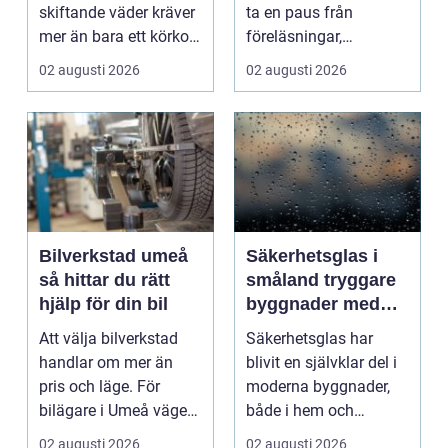
skiftande väder kräver
ta en paus från
mer än bara ett körkort
föreläsningar,
och en pålitlig bil. ...
tentaplugg och sena
02 augusti 2026
02 augusti 2026
kv...
Bilverkstad umeå
Säkerhetsglas i
så hittar du rätt
småland tryggare
hjälp för din bil
byggnader med
smarta
Att välja bilverkstad
Säkerhetsglas har
glaslösningar
handlar om mer än
blivit en självklar del i
pris och läge. För
moderna byggnader,
bilägare i Umeå väger
både i hem och
trygghet, tillgängl...
offentliga miljöer. I ...
02 augusti 2026
02 augusti 2026