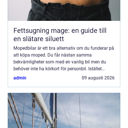
Fettsugning mage: en guide till
en slätare siluett
Mopedbilar är ett bra alternativ om du funderar på
att köpa moped. Du får nästan samma
bekvämligheter som med en vanlig bil men du
behöver inte ha körkort för personbil. Istället
räcker det med AM-körkort. Då allt fler upptäcker
admin
09 augusti 2026
fördelarna med mopedb...