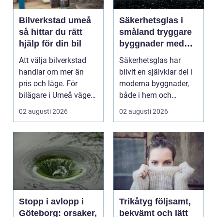
Bilverkstad umeå
Säkerhetsglas i
så hittar du rätt
småland tryggare
hjälp för din bil
byggnader med
smarta
Att välja bilverkstad
Säkerhetsglas har
glaslösningar
handlar om mer än
blivit en självklar del i
pris och läge. För
moderna byggnader,
bilägare i Umeå väger
både i hem och
trygghet, tillgängl...
offentliga miljöer. I ...
02 augusti 2026
02 augusti 2026
Stopp i avlopp i
Trikåtyg följsamt,
Göteborg: orsaker,
bekvämt och lätt