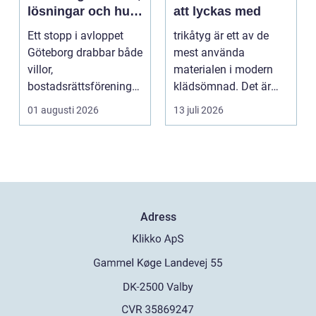
lösningar och hur
att lyckas med
problem kan
Ett stopp i avloppet
trikåtyg är ett av de
undvikas
Göteborg drabbar både
mest använda
villor,
materialen i modern
bostadsrättsföreningar
klädsömnad. Det är
och h...
mjukt, elastiskt och
01 augusti 2026
13 juli 2026
formb...
Adress