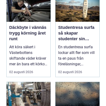
Däckbyte i vännäs
Studentresa surfa
trygg körning året
så skapar
runt
studenter sin
ultimata paus från
Att köra säkert i
En studentresa surfa
plugget
Västerbottens
lockar allt fler som vill
skiftande väder kräver
ta en paus från
mer än bara ett körkort
föreläsningar,
och en pålitlig bil. ...
tentaplugg och sena
02 augusti 2026
02 augusti 2026
kv...