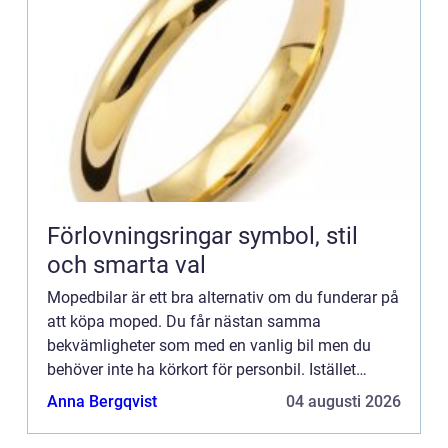
Förlovningsringar symbol, stil
och smarta val
Mopedbilar är ett bra alternativ om du funderar på
att köpa moped. Du får nästan samma
bekvämligheter som med en vanlig bil men du
behöver inte ha körkort för personbil. Istället
räcker det med AM-körkort. Då allt fler upptäcker
Anna Bergqvist
04 augusti 2026
fördelarna med mopedb...