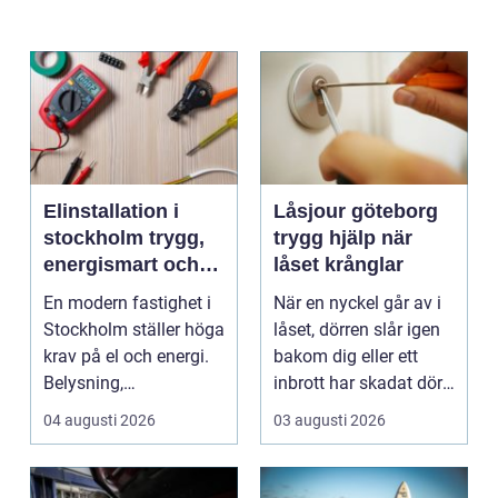
Elinstallation i
Låsjour göteborg
stockholm trygg,
trygg hjälp när
energismart och
låset krånglar
framtidssäker el i
En modern fastighet i
När en nyckel går av i
fastigheten
Stockholm ställer höga
låset, dörren slår igen
krav på el och energi.
bakom dig eller ett
Belysning,
inbrott har skadat dörr
värmepumpar,
och karm,...
04 augusti 2026
03 augusti 2026
kylanläg...