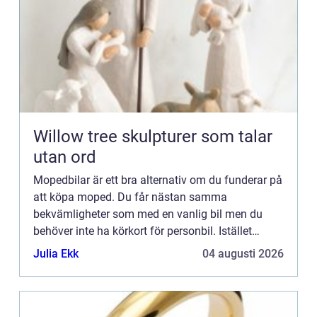
Willow tree skulpturer som talar
utan ord
Mopedbilar är ett bra alternativ om du funderar på
att köpa moped. Du får nästan samma
bekvämligheter som med en vanlig bil men du
behöver inte ha körkort för personbil. Istället
räcker det med AM-körkort. Då allt fler upptäcker
Julia Ekk
04 augusti 2026
fördelarna med mopedb...