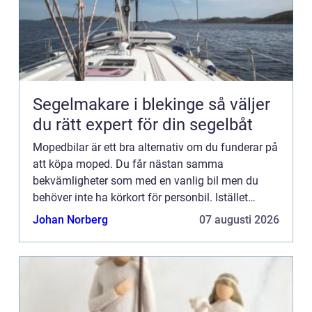
Segelmakare i blekinge så väljer
du rätt expert för din segelbåt
Mopedbilar är ett bra alternativ om du funderar på
att köpa moped. Du får nästan samma
bekvämligheter som med en vanlig bil men du
behöver inte ha körkort för personbil. Istället
räcker det med AM-körkort. Då allt fler upptäcker
Johan Norberg
07 augusti 2026
fördelarna med mopedb...