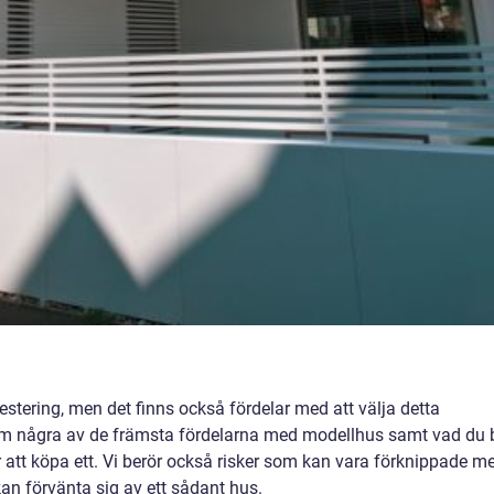
estering, men det finns också fördelar med att välja detta
genom några av de främsta fördelarna med modellhus samt vad du 
att köpa ett. Vi berör också risker som kan vara förknippade m
 förvänta sig av ett sådant hus.