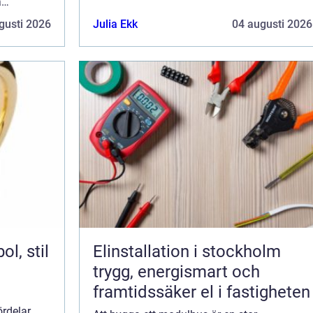
a
tänka på innan du bestämmer dig för att
ad du bör
gusti 2026
Julia Ekk
04 augusti 2026
köpa ett. V...
för att
Elinstallation i stockholm
trygg, energismart och
framtidssäker el i fastigheten
ördelar