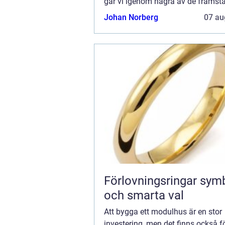
går vi igenom några av de främst
fördelarna med modellhus samt v
Johan Norberg
07 au
tänka på innan du bestämmer dig 
köpa ett. V...
Förlovningsringar symbol, stil
och smarta val
Att bygga ett modulhus är en stor
investering, men det finns också f