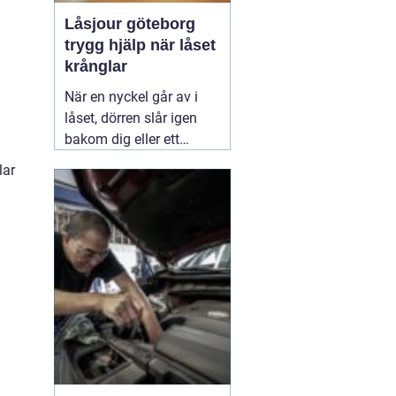
Låsjour göteborg
trygg hjälp när låset
krånglar
När en nyckel går av i
låset, dörren slår igen
bakom dig eller ett
inbrott har skadat dörr
lar
och karm, uppstår ofta
stress och osäkerhet. I
den stunden spelar
klockslaget ingen roll du
behöver hjälp direkt. En
03 augusti 2026