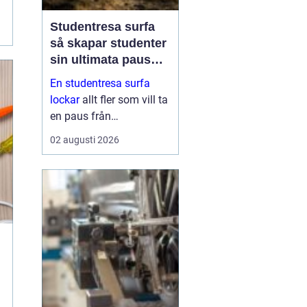
Studentresa surfa
så skapar studenter
sin ultimata paus
från plugget
En studentresa surfa
lockar
allt fler som vill ta
en paus från
föreläsningar, tentaplugg
02 augusti 2026
och sena kvällar i
biblioteket. Surfing ger
både fysisk utmaning
och mental
återhämtning, samtidigt
som ...