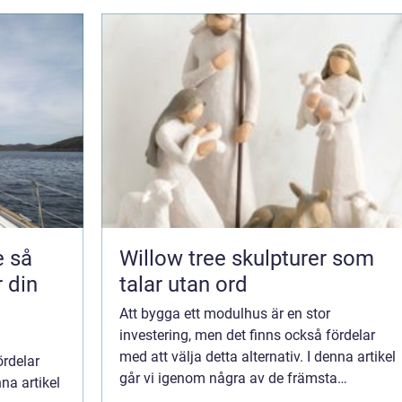
så
Willow tree skulpturer som
r din
talar utan ord
Att bygga ett modulhus är en stor
investering, men det finns också fördelar
med att välja detta alternativ. I denna artikel
ördelar
går vi igenom några av de främsta
nna artikel
fördelarna med modellhus samt vad du bör