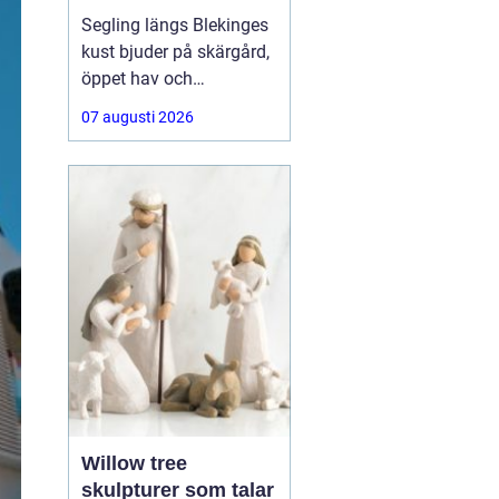
segelbåt
Segling längs Blekinges
kust bjuder på skärgård,
öppet hav och
varierande vindar. För att
07 augusti 2026
kunna njuta av allt detta
behövs segel som håller,
presterar bra och är
anpassade efter både
båt och besättning.
Många letar
Willow tree
skulpturer som talar