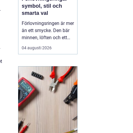
symbol, stil och
.
smarta val
Förlovningsringen är mer
än ett smycke. Den bär
minnen, löften och ett
vardagsliv tillsammans.
.
04 augusti 2026
Samtidigt innebär valet
av ring många frågor:
t
vilket material håller
bäst, hur skiljer sig olika
stilar åt och hur hittar
man rätt storlek utan
stress? Med...