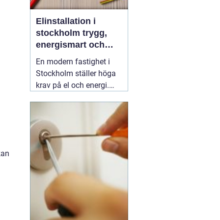
Elinstallation i
stockholm trygg,
energismart och
framtidssäker el i
En modern fastighet i
fastigheten
Stockholm ställer höga
krav på el och energi.
Belysning,
värmepumpar,
kylanläggningar,
ventilation, laddboxar
och solcellsbatterier ska
kan
fungera tillsammans
säkert, effektivt och utan
onödigt krångel. En
04
augusti 2026