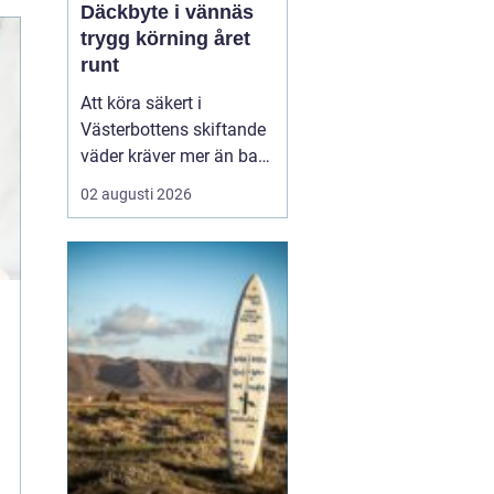
Däckbyte i vännäs
trygg körning året
runt
Att köra säkert i
Västerbottens skiftande
väder kräver mer än bara
ett körkort och en pålitlig
02 augusti 2026
bil. Däckens skick och
typ spelar en avgörande
roll för både
bromssträcka, kontroll
och komfort. I en ort
som Vännäs, där
vintrarna ofta är långa
och vägar...