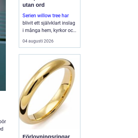
utan ord
Serien willow tree har
blivit ett självklart inslag
i många hem, kyrkor och
arbetsrum. De stilla
04 augusti 2026
figurerna utan ansikten
väcker ändå starka
känslor. De uttrycker
kärlek, sorg, hopp och
tacksa...
bör
ed
Förlovningsringar