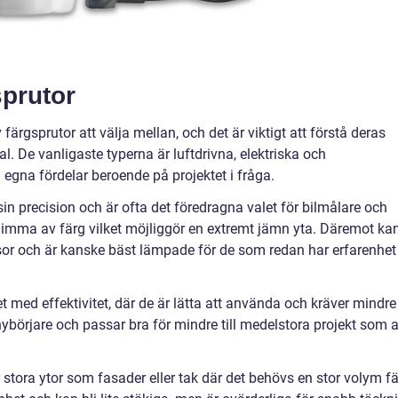
sprutor
färgsprutor att välja mellan, och det är viktigt att förstå deras
l. De vanligaste typerna är luftdrivna, elektriska och
 egna fördelar beroende på projektet i fråga.
sin precision och är ofta det föredragna valet för bilmålare och
 dimma av färg vilket möjliggör en extremt jämn yta. Däremot ka
r och är kanske bäst lämpade för de som redan har erfarenhet
t med effektivitet, där de är lätta att använda och kräver mindre
nybörjare och passar bra för mindre till medelstora projekt som a
stora ytor som fasader eller tak där det behövs en stor volym f