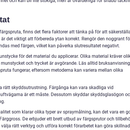
nhet och kan bli lite stökiga, men är ovärderliga för snabb täckn
tat
ärgspruta, finns det flera faktorer att tänka på för att säkerställ
 är det viktigt att förbereda ytan korrekt. Rengör den noggrant fö
das med färgen, vilket kan påverka slutresultatet negativt.
munstycke för det material du applicerar. Olika material kräver oli
a munstycket och trycket är avgörande. Läs alltid bruksanvisnin
a spruta fungerar, eftersom metoderna kan variera mellan olika
ra rätt skyddsutrustning. Färgånga kan vara skadliga vid
luftvägarna är ett måste. Dessutom skyddar skyddsglasögon o
ng.
litet som klarar olika typer av spraymålning, kan det vara en g
Färggross. De erbjuder ett brett utbud av färgsprutor och tillbeh
välja rätt verktyg och utföra korrekt förarbetet kan göra skillnad