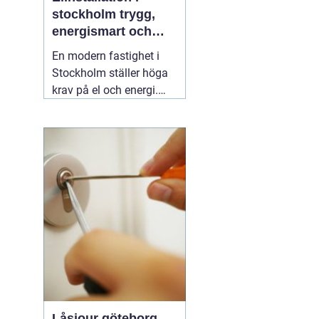
stockholm trygg,
energismart och
framtidssäker el i
En modern fastighet i
fastigheten
Stockholm ställer höga
krav på el och energi.
Belysning,
värmepumpar,
kylanläggningar,
ventilation, laddboxar
och solcellsbatterier ska
fungera tillsammans
säkert, effektivt och utan
onödigt krångel. En
04
augusti 2026
Låsjour göteborg