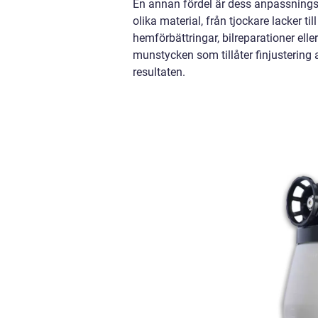
En annan fördel är dess anpassnings
olika material, från tjockare lacker til
hemförbättringar, bilreparationer ell
munstycken som tillåter finjustering 
resultaten.