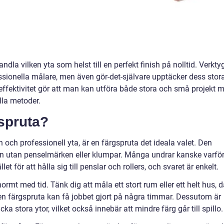
dla vilken yta som helst till en perfekt finish på nolltid. Verkty
essionella målare, men även gör-det-självare upptäcker dess stor
 effektivitet gör att man kan utföra både stora och små projekt 
ella metoder.
gspruta?
 och professionell yta, är en färgspruta det ideala valet. Den
en utan penselmärken eller klumpar. Många undrar kanske varfö
et för att hålla sig till penslar och rollers, och svaret är enkelt.
ormt med tid. Tänk dig att måla ett stort rum eller ett helt hus, d
n färgspruta kan få jobbet gjort på några timmar. Dessutom är
cka stora ytor, vilket också innebär att mindre färg går till spillo.