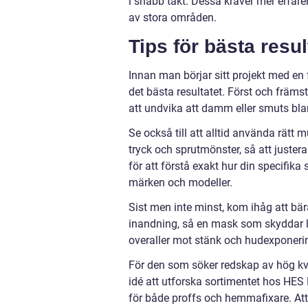
i snabb takt. Dessa kräver mer erfare
av stora områden.
Tips för bästa resul
Innan man börjar sitt projekt med en f
det bästa resultatet. Först och främst
att undvika att damm eller smuts blan
Se också till att alltid använda rätt 
tryck och sprutmönster, så att juster
för att förstå exakt hur din specifik
märken och modeller.
Sist men inte minst, kom ihåg att bä
inandning, så en mask som skyddar 
overaller mot stänk och hudexponeri
För den som söker redskap av hög kva
idé att utforska sortimentet hos HES 
för både proffs och hemmafixare. Att 