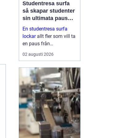
Studentresa surfa
så skapar studenter
sin ultimata paus
från plugget
En studentresa surfa
lockar
allt fler som vill ta
en paus från
föreläsningar, tentaplugg
02 augusti 2026
och sena kvällar i
biblioteket. Surfing ger
både fysisk utmaning
och mental
återhämtning, samtidigt
som ...