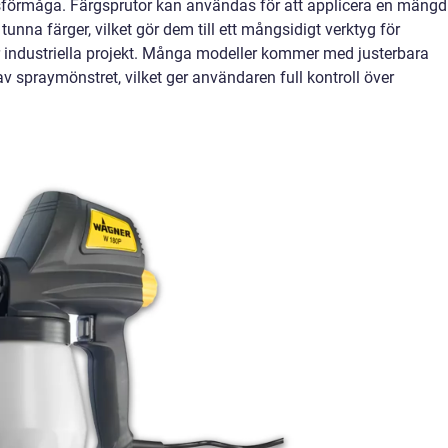
förmåga. Färgsprutor kan användas för att applicera en mängd
l tunna färger, vilket gör dem till ett mångsidigt verktyg för
er industriella projekt. Många modeller kommer med justerbara
av spraymönstret, vilket ger användaren full kontroll över