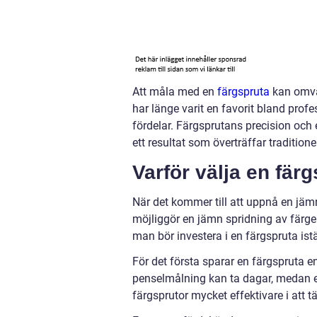
Att måla med en
färgspruta
kan omvan
har länge varit en favorit bland prof
fördelar. Färgsprutans precision och
ett resultat som överträffar tradition
Varför välja en fär
När det kommer till att uppnå en jämn
möjliggör en jämn spridning av färg
man bör investera i en färgspruta iställ
För det första sparar en färgspruta en
penselmålning kan ta dagar, medan e
färgsprutor mycket effektivare i att tä