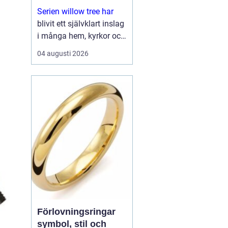
Serien willow tree har
blivit ett självklart inslag
i många hem, kyrkor och
arbetsrum. De stilla
04 augusti 2026
figurerna utan ansikten
väcker ändå starka
känslor. De uttrycker
kärlek, sorg, hopp och
tacksa...
Förlovningsringar
symbol, stil och