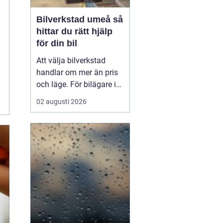
Bilverkstad umeå så
hittar du rätt hjälp
för din bil
Att välja bilverkstad
handlar om mer än pris
och läge. För bilägare i
Umeå väger trygghet,
02 augusti 2026
tillgänglighet och tydliga
besked ofta minst lika
tungt. En
modern
bilverkst...