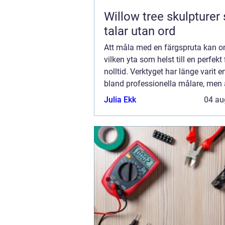
Willow tree skulpturer som
talar utan ord
Att måla med en färgspruta kan 
vilken yta som helst till en perfekt
nolltid. Verktyget har länge varit e
bland professionella målare, men 
det-självare upptäcker dess...
Julia Ekk
04 au