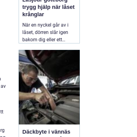
trygg hjälp när låset
krånglar
När en nyckel går av i
låset, dörren slår igen
bakom dig eller ett
inbrott har skadat dörr
och karm, uppstår ofta
stress och osäkerhet. I
den stunden spelar
klockslaget ingen roll du
n
behöver hjälp direkt. En
 av
03 augusti 2026
tt
ärg
Däckbyte i vännäs