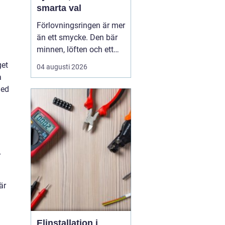
smarta val
Förlovningsringen är mer
än ett smycke. Den bär
minnen, löften och ett
vardagsliv tillsammans.
get
04 augusti 2026
Samtidigt innebär valet
a
av ring många frågor:
med
vilket material håller
bäst, hur skiljer sig olika
stilar åt och hur hittar
man rätt storlek utan
stress? Med...
r
är
Elinstallation i