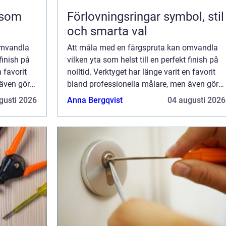
Förlovningsringar symbol, stil
och smarta val
omvandla
Att måla med en färgspruta kan omvandla
 finish på
vilken yta som helst till en perfekt finish på
n favorit
nolltid. Verktyget har länge varit en favorit
även gör-
bland professionella målare, men även gör-
det-självare upptäcker dess...
gusti 2026
Anna Bergqvist
04 augusti 2026