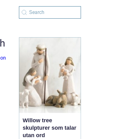
sh
ion
Willow tree
skulpturer som talar
utan ord