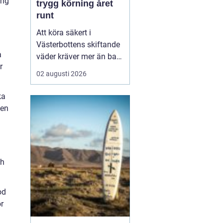
ing
trygg körning året
runt
Att köra säkert i
Västerbottens skiftande
a
väder kräver mer än bara
r
ett körkort och en pålitlig
02 augusti 2026
bil. Däckens skick och
typ spelar en avgörande
ka
roll för både
gen
bromssträcka, kontroll
och komfort. I en ort
som Vännäs, där
vintrarna ofta är långa
ch
och vägar...
od
ör