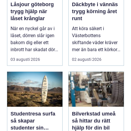
Låsjour göteborg
Däckbyte i vännäs
trygg hjälp när
trygg körning året
låset krånglar
runt
När en nyckel går av i
Att köra säkert i
låset, dörren slår igen
Västerbottens
bakom dig eller ett
skiftande väder kräver
inbrott har skadat dörr
mer än bara ett körkort
och karm,...
och en pålitlig bil. ...
03 augusti 2026
02 augusti 2026
Studentresa surfa
Bilverkstad umeå
så skapar
så hittar du rätt
studenter sin
hjälp för din bil