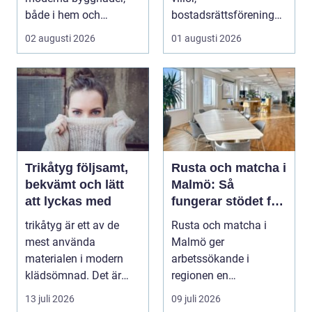
både i hem och
bostadsrättsföreningar
offentliga miljöer. I ...
och h...
02 augusti 2026
01 augusti 2026
Trikåtyg följsamt,
Rusta och matcha i
bekvämt och lätt
Malmö: Så
att lyckas med
fungerar stödet för
dig som söker jobb
trikåtyg är ett av de
Rusta och matcha i
mest använda
Malmö ger
materialen i modern
arbetssökande i
klädsömnad. Det är
regionen en
mjukt, elastiskt och
strukturerad och
13 juli 2026
09 juli 2026
formb...
personlig vä...