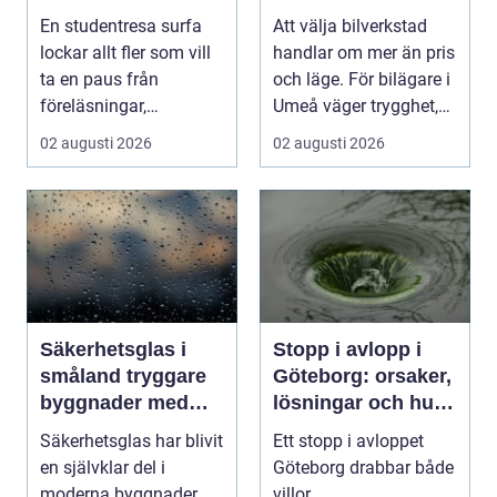
ultimata paus från
En studentresa surfa
Att välja bilverkstad
plugget
lockar allt fler som vill
handlar om mer än pris
ta en paus från
och läge. För bilägare i
föreläsningar,
Umeå väger trygghet,
tentaplugg och sena
tillgängl...
02 augusti 2026
02 augusti 2026
kv...
Säkerhetsglas i
Stopp i avlopp i
småland tryggare
Göteborg: orsaker,
byggnader med
lösningar och hur
smarta
problem kan
Säkerhetsglas har blivit
Ett stopp i avloppet
glaslösningar
undvikas
en självklar del i
Göteborg drabbar både
moderna byggnader,
villor,