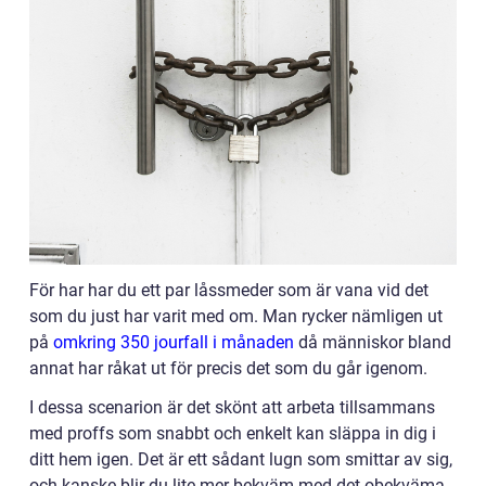
För har har du ett par låssmeder som är vana vid det
som du just har varit med om. Man rycker nämligen ut
på
omkring 350 jourfall i månaden
då människor bland
annat har råkat ut för precis det som du går igenom.
I dessa scenarion är det skönt att arbeta tillsammans
med proffs som snabbt och enkelt kan släppa in dig i
ditt hem igen. Det är ett sådant lugn som smittar av sig,
och kanske blir du lite mer bekväm med det obekväma