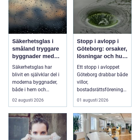
Säkerhetsglas i
Stopp i avlopp i
småland tryggare
Göteborg: orsaker,
byggnader med
lösningar och hur
smarta
problem kan
Säkerhetsglas har
Ett stopp i avloppet
glaslösningar
undvikas
blivit en självklar del i
Göteborg drabbar både
moderna byggnader,
villor,
både i hem och
bostadsrättsföreningar
offentliga miljöer. I ...
och h...
02 augusti 2026
01 augusti 2026