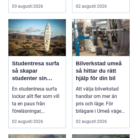
och karm,...
och en pålitlig bil. ...
03 augusti 2026
02 augusti 2026
Studentresa surfa
Bilverkstad umeå
så skapar
så hittar du rätt
studenter sin
hjälp för din bil
ultimata paus från
En studentresa surfa
Att välja bilverkstad
plugget
lockar allt fler som vill
handlar om mer än
ta en paus från
pris och läge. För
föreläsningar,
bilägare i Umeå väger
tentaplugg och sena
trygghet, tillgängl...
02 augusti 2026
02 augusti 2026
kv...