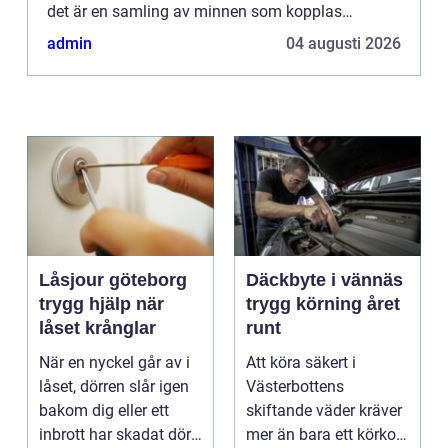
det är en samling av minnen som kopplas
samman av både större och mindre avgörande
admin
04 augusti 2026
händelser.Har man ...
Låsjour göteborg
Däckbyte i vännäs
trygg hjälp när
trygg körning året
låset krånglar
runt
När en nyckel går av i
Att köra säkert i
låset, dörren slår igen
Västerbottens
bakom dig eller ett
skiftande väder kräver
inbrott har skadat dörr
mer än bara ett körkort