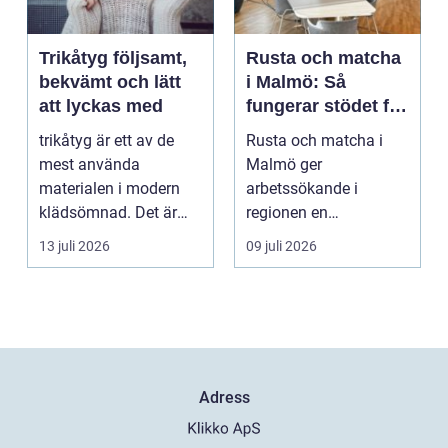
Trikåtyg följsamt,
Rusta och matcha
bekvämt och lätt
i Malmö: Så
att lyckas med
fungerar stödet för
dig som söker
trikåtyg är ett av de
Rusta och matcha i
jobb
mest använda
Malmö ger
materialen i modern
arbetssökande i
klädsömnad. Det är
regionen en
mjukt, elastiskt och
strukturerad och
13 juli 2026
09 juli 2026
formb...
personlig vä...
Adress