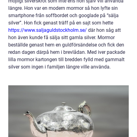
möjligt silverskrot som inte ens hon själv vill använda
längre. Hon var en modern mormor så hon lyfte sin
smartphone från soffbordet och googlade på “sälja
silver”. Hon fick genast träff på en sajt som hette
https://www.saljaguldstockholm.se/
där hon såg att
hon även kunde få sälja sitt gamla silver. Mormor
beställde genast hem en guldförsändelse och fick den
redan dagen därpå hem i brevlådan. Med iver packade
lilla mormor kartongen till bredden fylld med gammalt
silver som ingen i familjen längre ville använda.