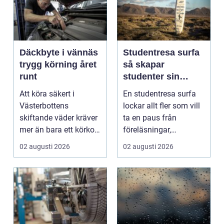
Däckbyte i vännäs
Studentresa surfa
trygg körning året
så skapar
runt
studenter sin
ultimata paus från
Att köra säkert i
En studentresa surfa
plugget
Västerbottens
lockar allt fler som vill
skiftande väder kräver
ta en paus från
mer än bara ett körkort
föreläsningar,
och en pålitlig bil. ...
tentaplugg och sena
02 augusti 2026
02 augusti 2026
kv...