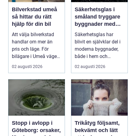
Bilverkstad umeå
Säkerhetsglas i
så hittar du rätt
småland tryggare
hjälp för din bil
byggnader med
smarta
Att välja bilverkstad
Säkerhetsglas har
glaslösningar
handlar om mer än
blivit en självklar del i
pris och läge. För
moderna byggnader,
bilägare i Umeå väger
både i hem och
trygghet, tillgängl...
offentliga miljöer. I ...
02 augusti 2026
02 augusti 2026
Stopp i avlopp i
Trikåtyg följsamt,
Göteborg: orsaker,
bekvämt och lätt