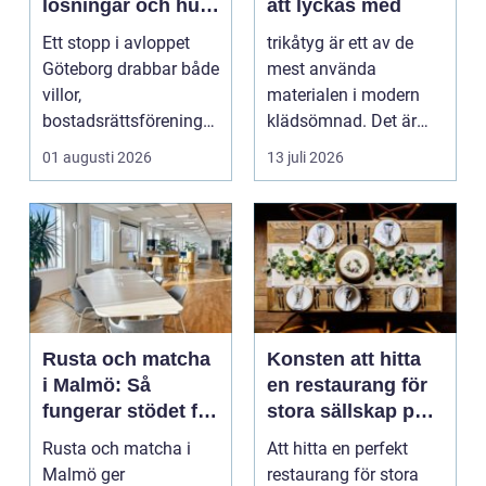
lösningar och hur
att lyckas med
problem kan
Ett stopp i avloppet
trikåtyg är ett av de
undvikas
Göteborg drabbar både
mest använda
villor,
materialen i modern
bostadsrättsföreningar
klädsömnad. Det är
och h...
mjukt, elastiskt och
01 augusti 2026
13 juli 2026
formb...
Rusta och matcha
Konsten att hitta
i Malmö: Så
en restaurang för
fungerar stödet för
stora sällskap på
dig som söker
Östermalm i
Rusta och matcha i
Att hitta en perfekt
jobb
Stockholm
Malmö ger
restaurang för stora