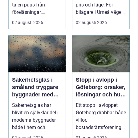
ta en paus från
pris och läge. För
föreläsningar,
bilägare i Umeå väger
tentaplugg och sena
trygghet, tillgängl...
02 augusti 2026
02 augusti 2026
kv...
Säkerhetsglas i
Stopp i avlopp i
småland tryggare
Göteborg: orsaker,
byggnader med
lösningar och hur
smarta
problem kan
Säkerhetsglas har
Ett stopp i avloppet
glaslösningar
undvikas
blivit en självklar del i
Göteborg drabbar både
moderna byggnader,
villor,
både i hem och
bostadsrättsföreningar
offentliga miljöer. I ...
och h...
02 augusti 2026
01 augusti 2026