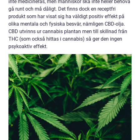
inte medicineras, men människor ska inte heller behöva
gå runt och må dåligt. Det finns dock en receptfri
produkt som har visat sig ha väldigt positiv effekt på
olika mentala och fysiska besvär, nämligen CBD-olja.
CBD utvinns ur cannabis plantan men till skillnad från
THC (som också hittas i cannabis) så ger den ingen
psykoaktiv effekt.