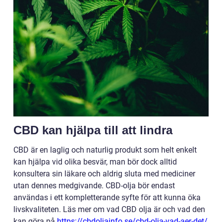
CBD kan hjälpa till att lindra
CBD är en laglig och naturlig produkt som helt enkelt
kan hjälpa vid olika besvär, man bör dock alltid
konsultera sin läkare och aldrig sluta med mediciner
utan dennes medgivande. CBD-olja bör endast
användas i ett kompletterande syfte för att kunna öka
livskvaliteten. Läs mer om vad CBD olja är och vad den
kan göra på
https://cbdoljainfo.se/cbd-olja-vad-aer-det/