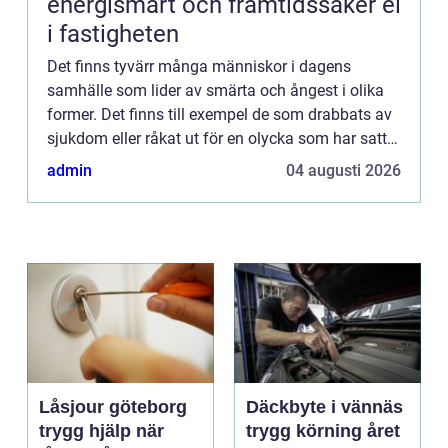
energismart och framtidssäker el
i fastigheten
Det finns tyvärr många människor i dagens
samhälle som lider av smärta och ångest i olika
former. Det finns till exempel de som drabbats av
sjukdom eller råkat ut för en olycka som har satt
sina spår genom kronisk smärta i kroppen.
admin
04 augusti 2026
Människor som lide...
Låsjour göteborg
Däckbyte i vännäs
trygg hjälp när
trygg körning året