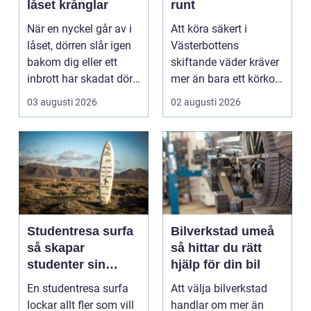
låset krånglar
runt
När en nyckel går av i
Att köra säkert i
låset, dörren slår igen
Västerbottens
bakom dig eller ett
skiftande väder kräver
inbrott har skadat dörr
mer än bara ett körkort
och karm,...
och en pålitlig bil. ...
03 augusti 2026
02 augusti 2026
Studentresa surfa
Bilverkstad umeå
så skapar
så hittar du rätt
studenter sin
hjälp för din bil
ultimata paus från
En studentresa surfa
Att välja bilverkstad
plugget
lockar allt fler som vill
handlar om mer än