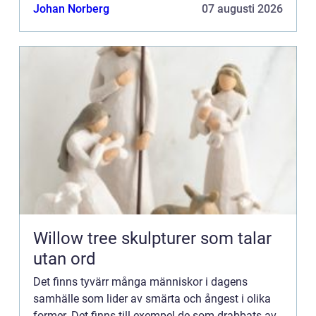
sina spår genom kronisk smärta i kroppen.
Johan Norberg
07 augusti 2026
Människor som lide...
Willow tree skulpturer som talar
utan ord
Det finns tyvärr många människor i dagens
samhälle som lider av smärta och ångest i olika
former. Det finns till exempel de som drabbats av