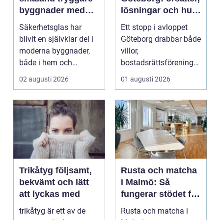
byggnader med
lösningar och hur
smarta
problem kan
Säkerhetsglas har
Ett stopp i avloppet
glaslösningar
undvikas
blivit en självklar del i
Göteborg drabbar både
moderna byggnader,
villor,
både i hem och
bostadsrättsföreningar
offentliga miljöer. I ...
och h...
02 augusti 2026
01 augusti 2026
Trikåtyg följsamt,
Rusta och matcha
bekvämt och lätt
i Malmö: Så
att lyckas med
fungerar stödet för
dig som söker
trikåtyg är ett av de
Rusta och matcha i
jobb