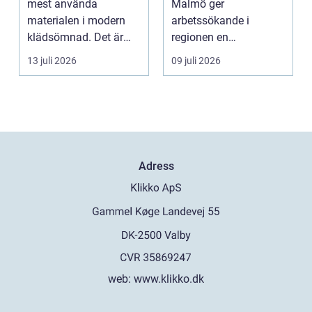
mest använda
Malmö ger
materialen i modern
arbetssökande i
klädsömnad. Det är
regionen en
mjukt, elastiskt och
strukturerad och
13 juli 2026
09 juli 2026
formb...
personlig vä...
Adress
web:
www.klikko.dk