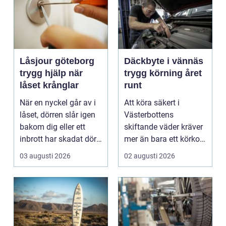
Låsjour göteborg
Däckbyte i vännäs
trygg hjälp när
trygg körning året
låset krånglar
runt
När en nyckel går av i
Att köra säkert i
låset, dörren slår igen
Västerbottens
bakom dig eller ett
skiftande väder kräver
inbrott har skadat dörr
mer än bara ett körkort
och karm,...
och en pålitlig bil. ...
03 augusti 2026
02 augusti 2026