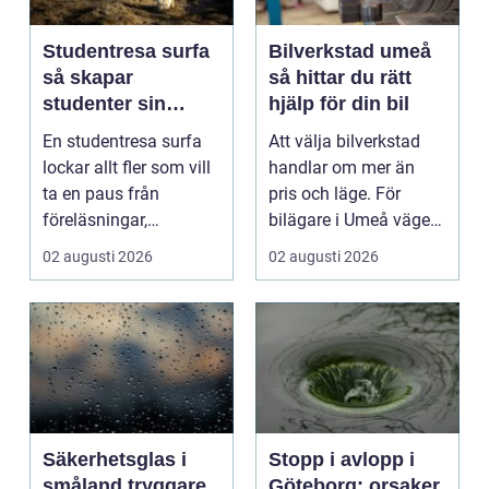
Studentresa surfa
Bilverkstad umeå
så skapar
så hittar du rätt
studenter sin
hjälp för din bil
ultimata paus från
En studentresa surfa
Att välja bilverkstad
plugget
lockar allt fler som vill
handlar om mer än
ta en paus från
pris och läge. För
föreläsningar,
bilägare i Umeå väger
tentaplugg och sena
trygghet, tillgängl...
02 augusti 2026
02 augusti 2026
kv...
Säkerhetsglas i
Stopp i avlopp i
småland tryggare
Göteborg: orsaker,