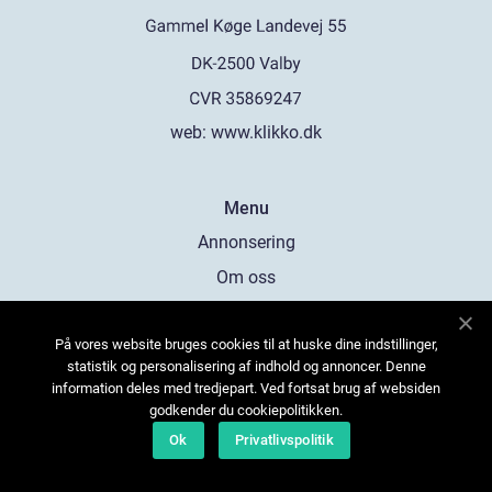
web:
www.klikko.dk
Menu
Annonsering
Om oss
Cookies
På vores website bruges cookies til at huske dine indstillinger,
Kontakta oss
statistik og personalisering af indhold og annoncer. Denne
Sitemap
information deles med tredjepart. Ved fortsat brug af websiden
godkender du cookiepolitikken.
Ok
Privatlivspolitik