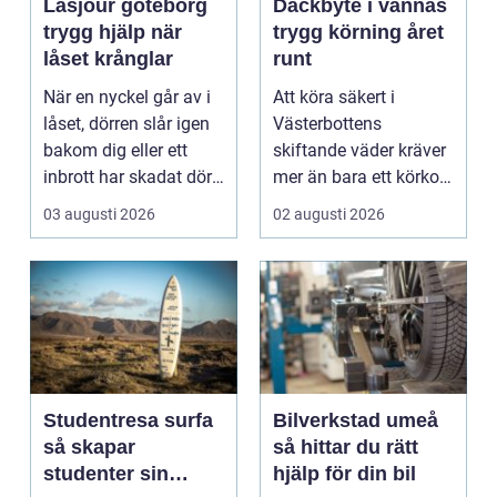
Låsjour göteborg
Däckbyte i vännäs
trygg hjälp när
trygg körning året
låset krånglar
runt
När en nyckel går av i
Att köra säkert i
låset, dörren slår igen
Västerbottens
bakom dig eller ett
skiftande väder kräver
inbrott har skadat dörr
mer än bara ett körkort
och karm,...
och en pålitlig bil. ...
03 augusti 2026
02 augusti 2026
Studentresa surfa
Bilverkstad umeå
så skapar
så hittar du rätt
studenter sin
hjälp för din bil