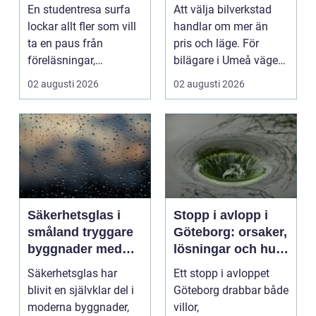
ultimata paus från
En studentresa surfa
Att välja bilverkstad
plugget
lockar allt fler som vill
handlar om mer än
ta en paus från
pris och läge. För
föreläsningar,
bilägare i Umeå väger
tentaplugg och sena
trygghet, tillgängl...
02 augusti 2026
02 augusti 2026
kv...
Säkerhetsglas i
Stopp i avlopp i
småland tryggare
Göteborg: orsaker,
byggnader med
lösningar och hur
smarta
problem kan
Säkerhetsglas har
Ett stopp i avloppet
glaslösningar
undvikas
blivit en självklar del i
Göteborg drabbar både
moderna byggnader,
villor,