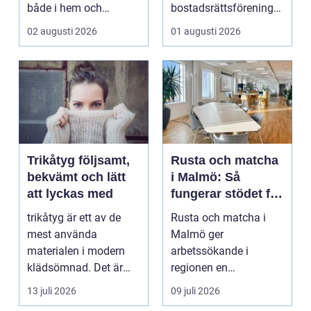
både i hem och
bostadsrättsföreningar
offentliga miljöer. I ...
och h...
02 augusti 2026
01 augusti 2026
Trikåtyg följsamt,
Rusta och matcha
bekvämt och lätt
i Malmö: Så
att lyckas med
fungerar stödet för
dig som söker
trikåtyg är ett av de
Rusta och matcha i
jobb
mest använda
Malmö ger
materialen i modern
arbetssökande i
klädsömnad. Det är
regionen en
mjukt, elastiskt och
strukturerad och
13 juli 2026
09 juli 2026
formb...
personlig vä...